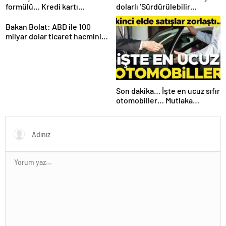
formülü… Kredi kartı
dolarlı ‘Sürdürülebilir
yasaklanınca yeni yöntemler
Eurobond’ ihracı
çıktı
Bakan Bolat: ABD ile 100
milyar dolar ticaret hacmini
gerçekleştirebiliriz
Son dakika… İşte en ucuz sıfır
otomobiller… Mutlaka
pazarlık edin