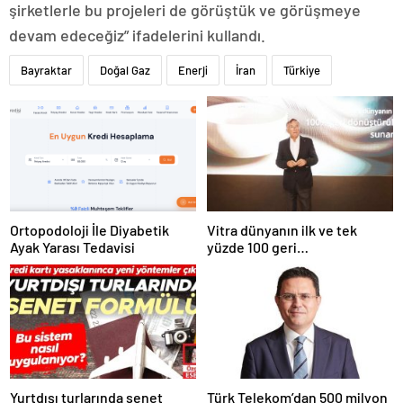
şirketlerle bu projeleri de görüştük ve görüşmeye
devam edeceğiz” ifadelerini kullandı.
Bayraktar
Doğal Gaz
Enerji
İran
Türkiye
Ortopodoloji İle Diyabetik
Vitra dünyanın ilk ve tek
Ayak Yarası Tedavisi
yüzde 100 geri
dönüştürülmüş seramik
lavabosunu üretti: En çevreci
lavabo Türkiye’den
Yurtdışı turlarında senet
Türk Telekom’dan 500 milyon