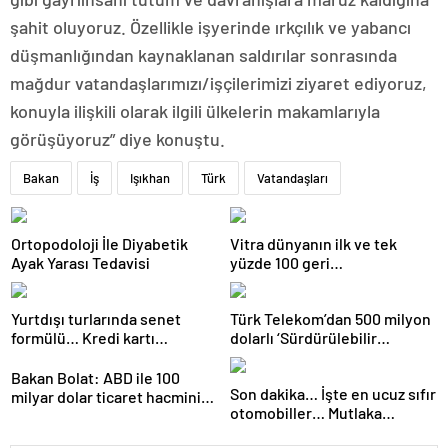
şahit oluyoruz. Özellikle işyerinde ırkçılık ve yabancı
düşmanlığından kaynaklanan saldırılar sonrasında
mağdur vatandaşlarımızı/işçilerimizi ziyaret ediyoruz,
konuyla ilişkili olarak ilgili ülkelerin makamlarıyla
görüşüyoruz” diye konuştu.
Bakan
İş
Işıkhan
Türk
Vatandaşları
Ortopodoloji İle Diyabetik
Vitra dünyanın ilk ve tek
Ayak Yarası Tedavisi
yüzde 100 geri
dönüştürülmüş seramik
lavabosunu üretti: En çevreci
Yurtdışı turlarında senet
Türk Telekom’dan 500 milyon
lavabo Türkiye’den
formülü… Kredi kartı
dolarlı ‘Sürdürülebilir
yasaklanınca yeni yöntemler
Eurobond’ ihracı
çıktı
Bakan Bolat: ABD ile 100
Son dakika… İşte en ucuz sıfır
milyar dolar ticaret hacmini
otomobiller… Mutlaka
gerçekleştirebiliriz
pazarlık edin