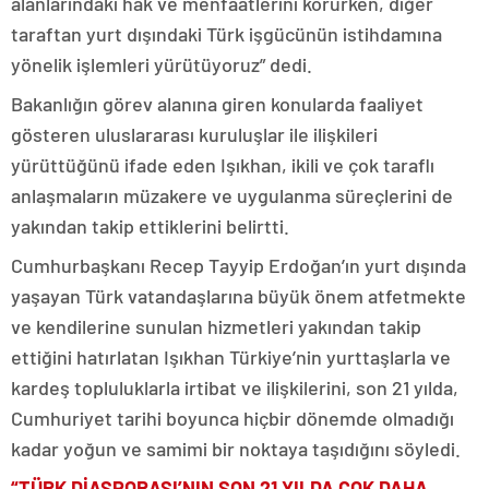
alanlarındaki hak ve menfaatlerini korurken, diğer
taraftan yurt dışındaki Türk işgücünün istihdamına
yönelik işlemleri yürütüyoruz” dedi.
Bakanlığın görev alanına giren konularda faaliyet
gösteren uluslararası kuruluşlar ile ilişkileri
yürüttüğünü ifade eden Işıkhan, ikili ve çok taraflı
anlaşmaların müzakere ve uygulanma süreçlerini de
yakından takip ettiklerini belirtti.
Cumhurbaşkanı Recep Tayyip Erdoğan’ın yurt dışında
yaşayan Türk vatandaşlarına büyük önem atfetmekte
ve kendilerine sunulan hizmetleri yakından takip
ettiğini hatırlatan Işıkhan Türkiye’nin yurttaşlarla ve
kardeş topluluklarla irtibat ve ilişkilerini, son 21 yılda,
Cumhuriyet tarihi boyunca hiçbir dönemde olmadığı
kadar yoğun ve samimi bir noktaya taşıdığını söyledi.
“TÜRK DİASPORASI’NIN SON 21 YILDA ÇOK DAHA