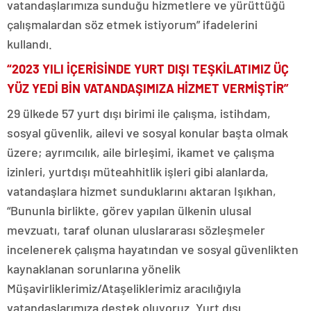
vatandaşlarımıza sunduğu hizmetlere ve yürüttüğü
çalışmalardan söz etmek istiyorum” ifadelerini
kullandı.
“2023 YILI İÇERİSİNDE YURT DIŞI TEŞKİLATIMIZ ÜÇ
YÜZ YEDİ BİN VATANDAŞIMIZA HİZMET VERMİŞTİR”
29 ülkede 57 yurt dışı birimi ile çalışma, istihdam,
sosyal güvenlik, ailevi ve sosyal konular başta olmak
üzere; ayrımcılık, aile birleşimi, ikamet ve çalışma
izinleri, yurtdışı müteahhitlik işleri gibi alanlarda,
vatandaşlara hizmet sunduklarını aktaran Işıkhan,
“Bununla birlikte, görev yapılan ülkenin ulusal
mevzuatı, taraf olunan uluslararası sözleşmeler
incelenerek çalışma hayatından ve sosyal güvenlikten
kaynaklanan sorunlarına yönelik
Müşavirliklerimiz/Ataşeliklerimiz aracılığıyla
vatandaşlarımıza destek oluyoruz. Yurt dışı