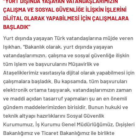
“YURT DIŞINDA YAŞAYAN VATANDAŞLARIMIZIN
ÇALIŞMA VE SOSYAL GÜVENLİĞE İLİŞKİN İŞLERİNİ
DİJİTAL OLARAK YAPABİLMESİ İÇİN ÇALIŞMALARA
BAŞLADIK”
Yurt dışında yaşayan Türk vatandaşlarına müjde veren
Işıkhan, “Bakanlık olarak, yurt dışında yaşayan
vatandaşlarımızın, çalışma ve sosyal güvenliğe ilişkin
tüm işlem ve başvurularını Müşavirlik ve
Ataşeliklerimiz vasıtasıyla dijital olarak yapabilmesi için
çalışmalara başladık. Bu kapsamda, tüm başvuruları
elektronik ortama taşıyarak, vatandaşlarımızın zaman
ve maddi açıdan tasarruf yapmaları şu an en önemli
gündem maddelerimizden birisidir. Bunun hukuki ve
teknik altyapı hazırlıklarını Sosyal Güvenlik
Kurumumuz, İş Kurumu Genel Müdürlüğümüz, Dışişleri
Bakanlığımız ve Ticaret Bakanlığımız ile birlikte