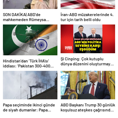
SON DAKİKA| ABD’de
İran-ABD müzakerelerinde 4.
mahkemeden Rümeysa
tur için tarih belli oldu
Öztürk kararı: Serbest
bırakıldı!
Şi Cinping: Çok kutuplu
Hindistan’dan ‘Türk İHA’sı’
dünya düzenini oluşturmaya
iddiası: ‘Pakistan 300-400
hazırız
tanesi ile 36 noktaya sızdı’
Papa seçiminde ikinci günde
ABD Başkanı Trump 30 günlük
de siyah dumanlar: Papa
koşulsuz ateşkes çağrısında
üçüncü turda da seçilemedi
bulundu