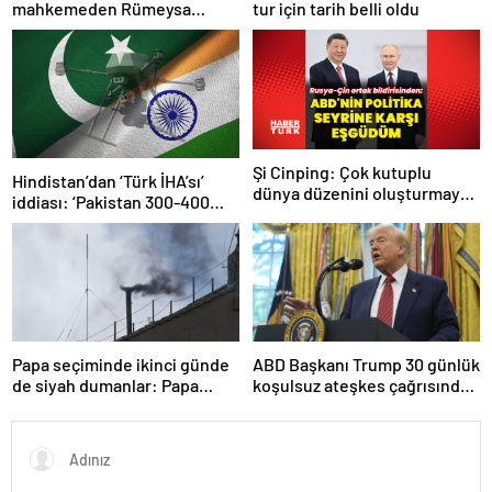
mahkemeden Rümeysa
tur için tarih belli oldu
Öztürk kararı: Serbest
bırakıldı!
Şi Cinping: Çok kutuplu
Hindistan’dan ‘Türk İHA’sı’
dünya düzenini oluşturmaya
iddiası: ‘Pakistan 300-400
hazırız
tanesi ile 36 noktaya sızdı’
Papa seçiminde ikinci günde
ABD Başkanı Trump 30 günlük
de siyah dumanlar: Papa
koşulsuz ateşkes çağrısında
üçüncü turda da seçilemedi
bulundu