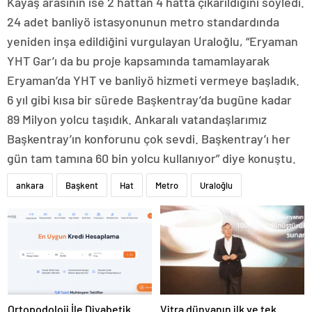
Kayaş arasının ise 2 hattan 4 hatta çıkarıldığını söyledi.
24 adet banliyö istasyonunun metro standardında
yeniden inşa edildiğini vurgulayan Uraloğlu, “Eryaman
YHT Gar’ı da bu proje kapsamında tamamlayarak
Eryaman’da YHT ve banliyö hizmeti vermeye başladık.
6 yıl gibi kısa bir sürede Başkentray’da bugüne kadar
89 Milyon yolcu taşıdık. Ankaralı vatandaşlarımız
Başkentray’ın konforunu çok sevdi. Başkentray’ı her
gün tam tamına 60 bin yolcu kullanıyor” diye konuştu.
ankara
Başkent
Hat
Metro
Uraloğlu
Ortopodoloji İle Diyabetik
Vitra dünyanın ilk ve tek