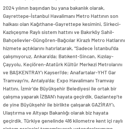
2024 yılının başından bu yana bakanlık olarak,
Gayrettepe-İstanbul Havalimanı Metro Hattının son
halkası olan Kağıthane-Gayrettepe kesimini, Sirkeci-
Kazlıçeşme Raylı sistem hattını ve Bakırköy Sahil-
Bahçelievler-Güngören-Bağcılar Kirazlı Metro Hatlarını
hizmete açtıklarını hatırlatarak, “Sadece İstanbul’da
çalışmıyoruz, Ankara’da; Batıkent-Sincan, Kızılay-
Çayyolu, Keçiören-Atatürk Kültür Merkezi Metrolarını
ve BAŞKENTRAY’ı Kayseri’de; Anafartalar-YHT Gar
Tramvayı’nı, Antalya’da; Expo Havalimanı Tramvay
Hattını, İzmir’de Büyükşehir Belediyesi ile ortak bir
çalışma yaparak İZBAN’ı hayata geçirdik. Gaziantep’te
de yine Büyükşehir ile birlikte çalışarak GAZİRAY’ı,
Ulaştırma ve Altyapı Bakanlığı olarak biz hayata
geçirdik. Türkiye genelinde 416 kilometre kent içi raylı
sistem projesini tamamlayarak vatandaşlarımızın