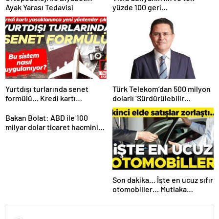
Ayak Yarası Tedavisi
yüzde 100 geri
dönüştürülmüş seramik
lavabosunu üretti: En çevreci
lavabo Türkiye’den
Yurtdışı turlarında senet
Türk Telekom’dan 500 milyon
formülü… Kredi kartı
dolarlı ‘Sürdürülebilir
yasaklanınca yeni yöntemler
Eurobond’ ihracı
çıktı
Bakan Bolat: ABD ile 100
milyar dolar ticaret hacmini
gerçekleştirebiliriz
Son dakika… İşte en ucuz sıfır
otomobiller… Mutlaka
pazarlık edin