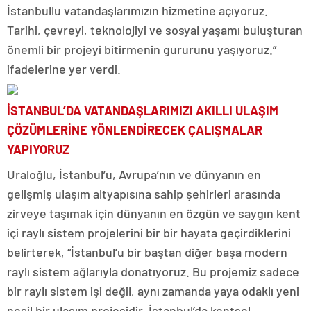
İstanbullu vatandaşlarımızın hizmetine açıyoruz.
Tarihi, çevreyi, teknolojiyi ve sosyal yaşamı buluşturan
önemli bir projeyi bitirmenin gururunu yaşıyoruz.”
ifadelerine yer verdi.
İSTANBUL’DA VATANDAŞLARIMIZI AKILLI ULAŞIM
ÇÖZÜMLERİNE YÖNLENDİRECEK ÇALIŞMALAR
YAPIYORUZ
Uraloğlu, İstanbul’u, Avrupa’nın ve dünyanın en
gelişmiş ulaşım altyapısına sahip şehirleri arasında
zirveye taşımak için dünyanın en özgün ve saygın kent
içi raylı sistem projelerini bir bir hayata geçirdiklerini
belirterek, “İstanbul’u bir baştan diğer başa modern
raylı sistem ağlarıyla donatıyoruz. Bu projemiz sadece
bir raylı sistem işi değil, aynı zamanda yaya odaklı yeni
nesil bir ulaşım projesidir. İstanbul’da kentsel