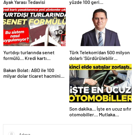
Ayak Yarası Tedavisi
yüzde 100 geri
dönüştürülmüş seramik
lavabosunu üretti: En çevreci
lavabo Türkiye’den
Yurtdışı turlarında senet
Türk Telekom’dan 500 milyon
formülü… Kredi kartı
dolarlı ‘Sürdürülebilir
yasaklanınca yeni yöntemler
Eurobond’ ihracı
çıktı
Bakan Bolat: ABD ile 100
milyar dolar ticaret hacmini
gerçekleştirebiliriz
Son dakika… İşte en ucuz sıfır
otomobiller… Mutlaka
pazarlık edin