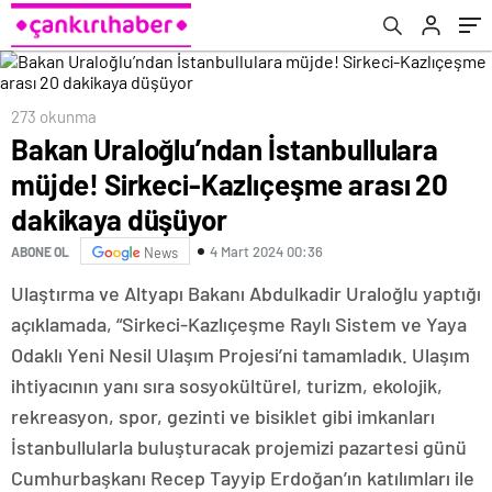
düşüyor
273 okunma
Bakan Uraloğlu’ndan İstanbullulara
müjde! Sirkeci-Kazlıçeşme arası 20
dakikaya düşüyor
4 Mart 2024 00:36
ABONE OL
News
Ulaştırma ve Altyapı Bakanı Abdulkadir Uraloğlu yaptığı
açıklamada, “Sirkeci-Kazlıçeşme Raylı Sistem ve Yaya
Odaklı Yeni Nesil Ulaşım Projesi’ni tamamladık. Ulaşım
ihtiyacının yanı sıra sosyokültürel, turizm, ekolojik,
rekreasyon, spor, gezinti ve bisiklet gibi imkanları
İstanbullularla buluşturacak projemizi pazartesi günü
Cumhurbaşkanı Recep Tayyip Erdoğan’ın katılımları ile