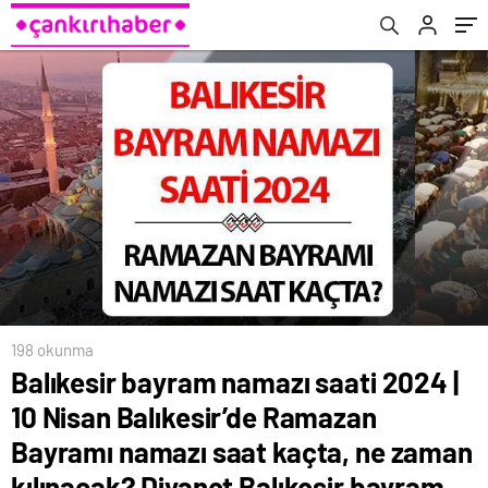
kaçta, ne zaman kılınacak? Diyanet Balıkesir
kaçta, ne zaman kılınacak? Diyanet Manisa
bayram namazı saatleri!
bayram namazı saatleri!
198 okunma
Balıkesir bayram namazı saati 2024 |
10 Nisan Balıkesir’de Ramazan
Bayramı namazı saat kaçta, ne zaman
kılınacak? Diyanet Balıkesir bayram