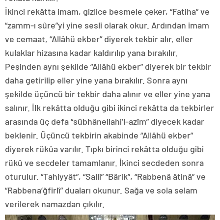
İkinci rekâtta imam, gizlice besmele çeker, “Fatiha” ve
“zamm-ı sûre”yi yine sesli olarak okur. Ardından imam
ve cemaat, “Allâhü ekber” diyerek tekbir alır, eller
kulaklar hizasına kadar kaldırılıp yana bırakılır.
Peşinden aynı şekilde “Allâhü ekber” diyerek bir tekbir
daha getirilip eller yine yana bırakılır. Sonra aynı
şekilde üçüncü bir tekbir daha alınır ve eller yine yana
salınır. İlk rekâtta olduğu gibi ikinci rekâtta da tekbirler
arasında üç defa “sübhânellahi’l-azîm” diyecek kadar
beklenir. Üçüncü tekbirin akabinde “Allâhü ekber”
diyerek rükûa varılır. Tıpkı birinci rekâtta olduğu gibi
rükû ve secdeler tamamlanır. İkinci secdeden sonra
oturulur. “Tahiyyât”, “Salli” “Bârik”, “Rabbenâ âtinâ” ve
“Rabbena’ğfirlî” duaları okunur. Sağa ve sola selam
verilerek namazdan çıkılır.