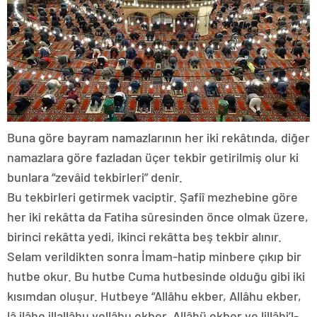
Buna göre bayram namazlarının her iki rekâtında, diğer
namazlara göre fazladan üçer tekbir getirilmiş olur ki
bunlara “zevâid tekbirleri” denir.
Bu tekbirleri getirmek vaciptir. Şafiî mezhebine göre
her iki rekâtta da Fatiha sûresinden önce olmak üzere,
birinci rekâtta yedi, ikinci rekâtta beş tekbir alınır.
Selam verildikten sonra İmam-hatip minbere çıkıp bir
hutbe okur. Bu hutbe Cuma hutbesinde olduğu gibi iki
kısımdan oluşur. Hutbeye “Allâhu ekber, Allâhu ekber,
lâ ilâhe illallâhu vellâhu ekber, Allâhü ekber ve lillâhi’l-