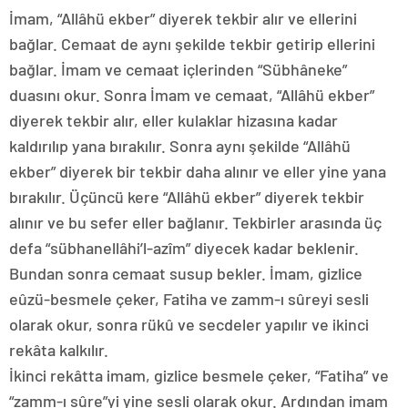
İmam, “Allâhü ekber” diyerek tekbir alır ve ellerini
bağlar. Cemaat de aynı şekilde tekbir getirip ellerini
bağlar. İmam ve cemaat içlerinden “Sübhâneke”
duasını okur. Sonra İmam ve cemaat, “Allâhü ekber”
diyerek tekbir alır, eller kulaklar hizasına kadar
kaldırılıp yana bırakılır. Sonra aynı şekilde “Allâhü
ekber” diyerek bir tekbir daha alınır ve eller yine yana
bırakılır. Üçüncü kere “Allâhü ekber” diyerek tekbir
alınır ve bu sefer eller bağlanır. Tekbirler arasında üç
defa “sübhanellâhi’l-azîm” diyecek kadar beklenir.
Bundan sonra cemaat susup bekler. İmam, gizlice
eûzü-besmele çeker, Fatiha ve zamm-ı sûreyi sesli
olarak okur, sonra rükû ve secdeler yapılır ve ikinci
rekâta kalkılır.
İkinci rekâtta imam, gizlice besmele çeker, “Fatiha” ve
“zamm-ı sûre”yi yine sesli olarak okur. Ardından imam