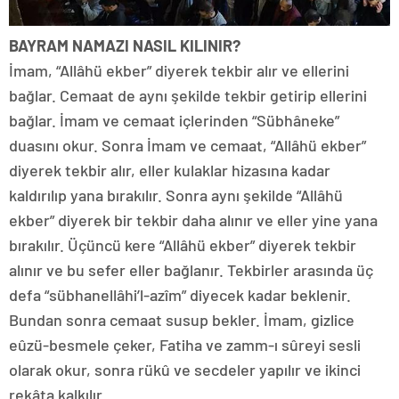
BAYRAM NAMAZI NASIL KILINIR?
İmam, “Allâhü ekber” diyerek tekbir alır ve ellerini
bağlar. Cemaat de aynı şekilde tekbir getirip ellerini
bağlar. İmam ve cemaat içlerinden “Sübhâneke”
duasını okur. Sonra İmam ve cemaat, “Allâhü ekber”
diyerek tekbir alır, eller kulaklar hizasına kadar
kaldırılıp yana bırakılır. Sonra aynı şekilde “Allâhü
ekber” diyerek bir tekbir daha alınır ve eller yine yana
bırakılır. Üçüncü kere “Allâhü ekber” diyerek tekbir
alınır ve bu sefer eller bağlanır. Tekbirler arasında üç
defa “sübhanellâhi’l-azîm” diyecek kadar beklenir.
Bundan sonra cemaat susup bekler. İmam, gizlice
eûzü-besmele çeker, Fatiha ve zamm-ı sûreyi sesli
olarak okur, sonra rükû ve secdeler yapılır ve ikinci
rekâta kalkılır.