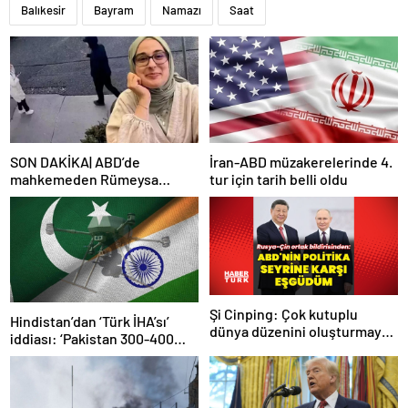
Balıkesir
Bayram
Namazı
Saat
SON DAKİKA| ABD’de
İran-ABD müzakerelerinde 4.
mahkemeden Rümeysa
tur için tarih belli oldu
Öztürk kararı: Serbest
bırakıldı!
Şi Cinping: Çok kutuplu
Hindistan’dan ‘Türk İHA’sı’
dünya düzenini oluşturmaya
iddiası: ‘Pakistan 300-400
hazırız
tanesi ile 36 noktaya sızdı’