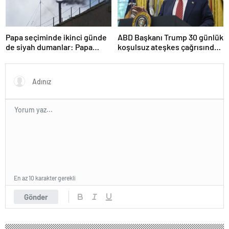
Papa seçiminde ikinci günde
ABD Başkanı Trump 30 günlük
de siyah dumanlar: Papa
koşulsuz ateşkes çağrısında
üçüncü turda da seçilemedi
bulundu
En az 10 karakter gerekli
Gönder