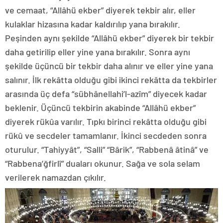
ve cemaat, “Allâhü ekber” diyerek tekbir alır, eller
kulaklar hizasına kadar kaldırılıp yana bırakılır.
Peşinden aynı şekilde “Allâhü ekber” diyerek bir tekbir
daha getirilip eller yine yana bırakılır. Sonra aynı
şekilde üçüncü bir tekbir daha alınır ve eller yine yana
salınır. İlk rekâtta olduğu gibi ikinci rekâtta da tekbirler
arasında üç defa “sübhânellahi’l-azîm” diyecek kadar
beklenir. Üçüncü tekbirin akabinde “Allâhü ekber”
diyerek rükûa varılır. Tıpkı birinci rekâtta olduğu gibi
rükû ve secdeler tamamlanır. İkinci secdeden sonra
oturulur. “Tahiyyât”, “Salli” “Bârik”, “Rabbenâ âtinâ” ve
“Rabbena’ğfirlî” duaları okunur. Sağa ve sola selam
verilerek namazdan çıkılır.