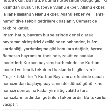
hutbe okur. Bu hutbe Cuma hutbesinde olduğu gibi iki
kısımdan oluşur. Hutbeye “Allâhu ekber, Allâhu ekber,
lâ ilâhe illallâhu vellâhu ekber, Allâhü ekber ve lillâhi’l-
hamd” diye tekbir getirilerek başlanır. Cemaat de
tekbire katılır.
İmam-hatip, bayram hutbelerinde genel olarak
bayramın birleştirici özelliğinden bahseder. İslâm
kardeşliği, yardımlaşma gibi konulara değinir. Ayrıca,
Ramazan bayramı hutbesinde, zekât ve sadaka
ibadetleri; Kurban bayramı hutbesinde ise Kurban
ibadeti ve teşrik tekbirleri hakkında bilgiler verir.
“Teşrik tekbirleri”; Kurban Bayramı arefesinde sabah
namazından başlayıp bayramın dördüncü günü ikindi
namazı sonrasına kadar yirmi üç vakitte farz
namazların ardından getirilen tekbirlerdir. Bu tekbirler
vaciptir.