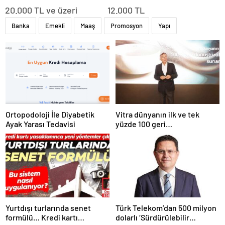
20.000 TL ve üzeri 12.000 TL
Banka
Emekli
Maaş
Promosyon
Yapı
Ortopodoloji İle Diyabetik
Vitra dünyanın ilk ve tek
Ayak Yarası Tedavisi
yüzde 100 geri
dönüştürülmüş seramik
lavabosunu üretti: En çevreci
lavabo Türkiye’den
Yurtdışı turlarında senet
Türk Telekom’dan 500 milyon
formülü… Kredi kartı
dolarlı ‘Sürdürülebilir