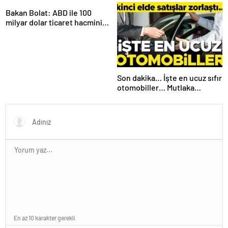
yasaklanınca yeni yöntemler
Eurobond’ ihracı
çıktı
Bakan Bolat: ABD ile 100
milyar dolar ticaret hacmini
gerçekleştirebiliriz
Son dakika… İşte en ucuz sıfır
otomobiller… Mutlaka
pazarlık edin
En az 10 karakter gerekli