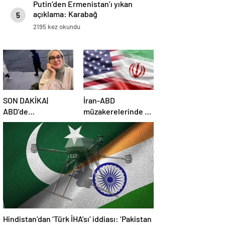
Putin’den Ermenistan’ı yıkan
açıklama: Karabağ
5
Azerbaycan’ın ayrılmaz bir
2195 kez okundu
parçasıdır!
SON DAKİKA|
İran-ABD
ABD’de
müzakerelerinde 4.
mahkemeden
tur için tarih belli
Rümeysa Öztürk
oldu
kararı: Serbest
bırakıldı!
Hindistan’dan ‘Türk İHA’sı’ iddiası: ‘Pakistan