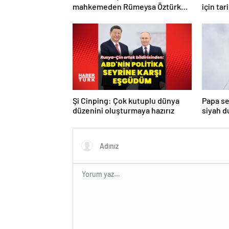
mahkemeden Rümeysa Öztürk
için tar
kararı: Serbest bırakıldı!
Şi Cinping: Çok kutuplu dünya
Papa se
düzenini oluşturmaya hazırız
siyah 
turda d