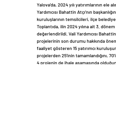
Yalova’da, 2024 yılı yatırımlarının ele al
Yardımcısı Bahattin Atçı’nın başkanlığ
kuruluşlarının temsilcileri, ilçe belediyel
Toplantıda, ilin 2024 yılına ait 3. dönem
değerlendirildi. Vali Yardımcısı Bahattin
projelerinin son durumu hakkında önemli 
faaliyet gösteren 15 yatırımcı kuruluşun
projelerden 25’inin tamamlandığını, 70’
4 projenin de ihale aşamasında olduğunu
Atçı, devam eden projelerin toplam mali
2024 yılı öncesinde 7,4 milyar TL harcam
toplam 1,5 milyar TL ödenek ayrıldığını 
toplam harcamanın 1,1 milyar TL olduğun
ayrılan ödeneğe göre yüzde 75,4 oranın