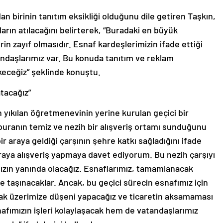
n birinin tanıtım eksikliği olduğunu dile getiren Taşkın,
arın atılacağını belirterek, “Buradaki en büyük
rin zayıf olmasıdır. Esnaf kardeşlerimizin ifade ettiği
andaşlarımız var. Bu konuda tanıtım ve reklam
keceğiz” şeklinde konuştu.
atacağız”
 yıkılan öğretmenevinin yerine kurulan geçici bir
buranın temiz ve nezih bir alışveriş ortamı sunduğunu
bir araya geldiği çarşının şehre katkı sağladığını ifade
aya alışveriş yapmaya davet ediyorum. Bu nezih çarşıyı
mızın yanında olacağız. Esnaflarımız, tamamlanacak
ne taşınacaklar. Ancak, bu geçici sürecin esnafımız için
rak üzerimize düşeni yapacağız ve ticaretin aksamaması
afımızın işleri kolaylaşacak hem de vatandaşlarımız