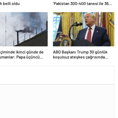
ih belli oldu
‘Pakistan 300-400 tanesi ile 36
noktaya sızdı’
çiminde ikinci günde de
ABD Başkanı Trump 30 günlük
dumanlar: Papa üçüncü
koşulsuz ateşkes çağrısında
a seçilemedi
bulundu