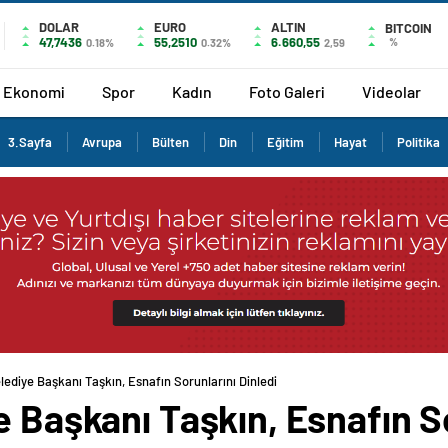
DOLAR
EURO
ALTIN
BITCOIN
47,7436
55,2510
6.660,55
%
0.18%
0.32%
2,59
Ekonomi
Spor
Kadın
Foto Galeri
Videolar
3.Sayfa
Avrupa
Bülten
Din
Eğitim
Hayat
Politika
lediye Başkanı Taşkın, Esnafın Sorunlarını Dinledi
e Başkanı Taşkın, Esnafın So