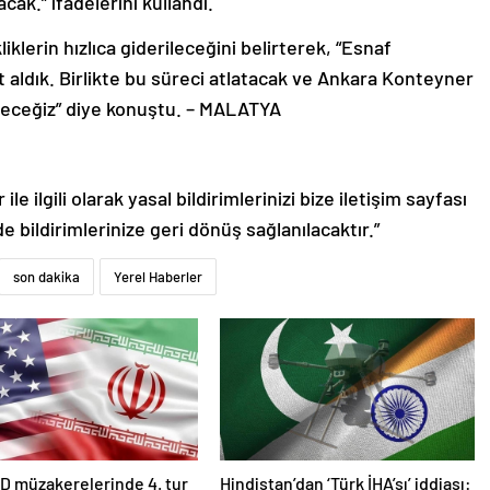
cak.” ifadelerini kullandı.
klerin hızlıca giderileceğini belirterek, “Esnaf
t aldık. Birlikte bu süreci atlatacak ve Ankara Konteyner
ireceğiz” diye konuştu. – MALATYA
le ilgili olarak yasal bildirimlerinizi bize iletişim sayfası
de bildirimlerinize geri dönüş sağlanılacaktır.”
son dakika
Yerel Haberler
D müzakerelerinde 4. tur
Hindistan’dan ‘Türk İHA’sı’ iddiası: