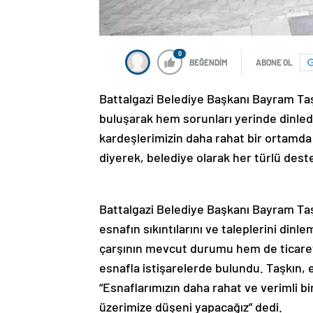
0
BEĞENDİM
ABONE OL
Battalgazi Belediye Başkanı Bayram Taş
buluşarak hem sorunları yerinde dinledi
kardeşlerimizin daha rahat bir ortamda
diyerek, belediye olarak her türlü deste
Battalgazi Belediye Başkanı Bayram Taş
esnafın sıkıntılarını ve taleplerini din
çarşının mevcut durumu hem de ticareti
esnafla istişarelerde bulundu. Taşkın, es
“Esnaflarımızın daha rahat ve verimli b
üzerimize düşeni yapacağız” dedi.