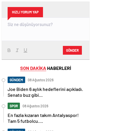
HIZLI YORUM YAP
GÖNDER
SON DAKİKA
HABERLERİ
GÜNDEM
08 Ağustos 2026
Joe Biden 6 aylık hedeflerini açıkladı.
Senato buz gibi…
SPOR
08 Ağustos 2026
En fazla kızaran takım Antalyaspor!
Tam 5 futbolcu….