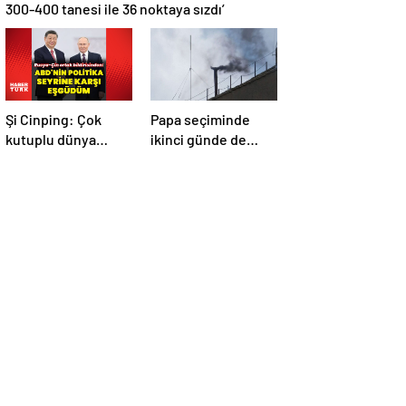
300-400 tanesi ile 36 noktaya sızdı’
Şi Cinping: Çok
Papa seçiminde
kutuplu dünya
ikinci günde de
düzenini
siyah dumanlar:
oluşturmaya hazırız
Papa üçüncü turda
da seçilemedi