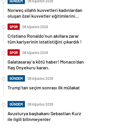
GÜNDEM
08 Ağustos 2026
Norweç silahlı kuvvetleri kadınlardan
oluşan özel kuvvetler eğitimlerini
başlattı.
SPOR
08 Ağustos 2026
Cristiano Ronaldo’nun akıllara zarar
tüm kariyerinin istatistiğini çıkardık !
SPOR
08 Ağustos 2026
Galatasaray’a kötü haber! Monaco’dan
flaş Onyekuru kararı.
GÜNDEM
08 Ağustos 2026
Trump’tan seçim sonrası ilk mülakat
GÜNDEM
08 Ağustos 2026
Avusturya başbakanı Sebastian Kurz
ile ilgili bilinmeyenler