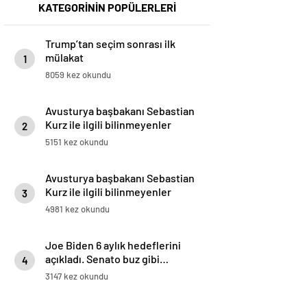
KATEGORİNİN POPÜLERLERİ
Trump’tan seçim sonrası ilk
mülakat
1
8059 kez okundu
Avusturya başbakanı Sebastian
Kurz ile ilgili bilinmeyenler
2
5151 kez okundu
Avusturya başbakanı Sebastian
Kurz ile ilgili bilinmeyenler
3
4981 kez okundu
Joe Biden 6 aylık hedeflerini
açıkladı. Senato buz gibi…
4
3147 kez okundu