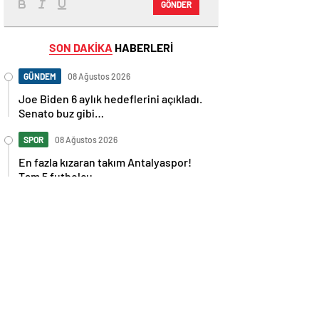
GÖNDER
SON DAKİKA
HABERLERİ
GÜNDEM
08 Ağustos 2026
Joe Biden 6 aylık hedeflerini açıkladı.
Senato buz gibi…
SPOR
08 Ağustos 2026
En fazla kızaran takım Antalyaspor!
Tam 5 futbolcu….
GÜNDEM
08 Ağustos 2026
Norweç silahlı kuvvetleri kadınlardan
oluşan özel kuvvetler eğitimlerini
başlattı.
SPOR
08 Ağustos 2026
Cristiano Ronaldo’nun akıllara zarar
tüm kariyerinin istatistiğini çıkardık !