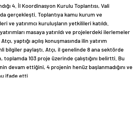
ındığı 4. İl Koordinasyon Kurulu Toplantısı, Vali
ında gerçekleşti. Toplantıya kamu kurum ve
eri ve yatırımcı kuruluşların yetkilileri katıldı.
 yatırımları masaya yatırıldı ve projelerdeki ilerlemeler
 Atçı, yaptığı açılış konuşmasında ilin yatırım
bilgiler paylaştı. Atçı, il genelinde 8 ana sektörde
, toplamda 103 proje üzerinde çalıştığını belirtti. Bu
inin devam ettiğini, 4 projenin henüz başlanmadığını ve
 ifade etti.
yetinin 13 milyar TL olduğunu açıkladı. Bu projelere
a yapıldığını kaydeden Atçı, 2024 yılı için ise projelere
söyledi. Ayrıca, 2024 yılı 3. dönem sonuna kadar yapılan
u belirterek, “Bu rakam, yıl içindeki harcamaların,
da gerçekleştiğini gösteriyor. Projelere yapılan toplam