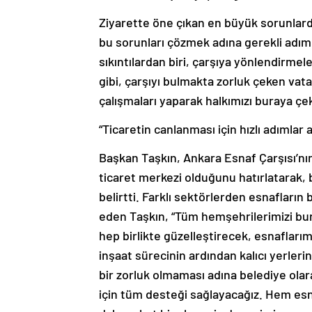
Ziyarette öne çıkan en büyük sorunlarda
bu sorunları çözmek adına gerekli adıml
sıkıntılardan biri, çarşıya yönlendirmele
gibi, çarşıyı bulmakta zorluk çeken vat
çalışmaları yaparak halkımızı buraya çe
“Ticaretin canlanması için hızlı adımlar 
Başkan Taşkın, Ankara Esnaf Çarşısı’nın
ticaret merkezi olduğunu hatırlatarak, 
belirtti. Farklı sektörlerden esnafların 
eden Taşkın, “Tüm hemşehrilerimizi bur
hep birlikte güzelleştirecek, esnafları
inşaat sürecinin ardından kalıcı yerleri
bir zorluk olmaması adına belediye ola
için tüm desteği sağlayacağız. Hem esn