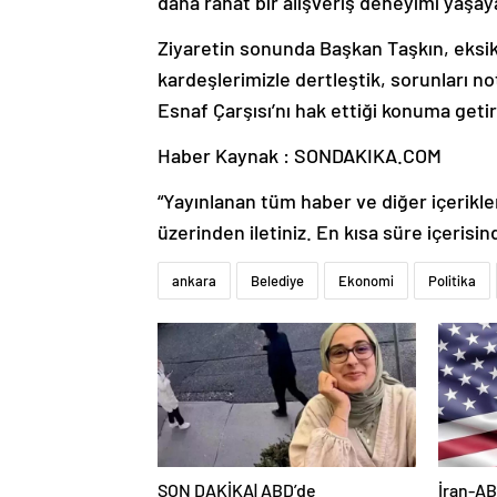
daha rahat bir alışveriş deneyimi yaşaya
Ziyaretin sonunda Başkan Taşkın, eksikli
kardeşlerimizle dertleştik, sorunları no
Esnaf Çarşısı’nı hak ettiği konuma get
Haber Kaynak : SONDAKIKA.COM
“Yayınlanan tüm haber ve diğer içerikler i
üzerinden iletiniz. En kısa süre içerisin
ankara
Belediye
Ekonomi
Politika
SON DAKİKA| ABD’de
İran-AB