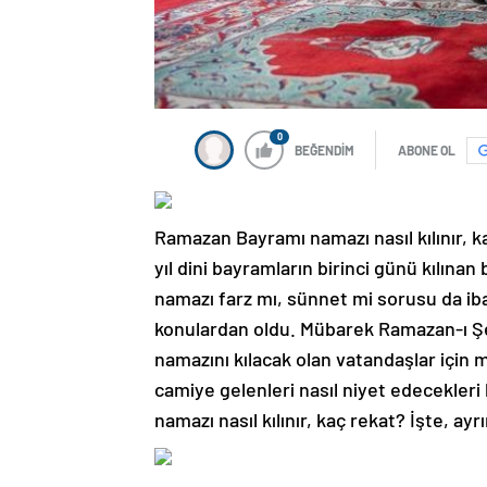
0
BEĞENDİM
ABONE OL
Ramazan Bayramı namazı nasıl kılınır, 
yıl dini bayramların birinci günü kılın
namazı farz mı, sünnet mi sorusu da iba
konulardan oldu. Mübarek Ramazan-ı Şe
namazını kılacak olan vatandaşlar için
camiye gelenleri nasıl niyet edecekle
namazı nasıl kılınır, kaç rekat? İşte, ayrı