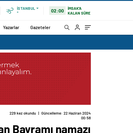
İMSAK'A
İSTANBUL
02:00
KALAN SÜRE
°
Yazarlar
Gazeteler
229 kez okundu
|
Güncelleme: 22 Haziran 2024
00:58
zan Bayramı namazı