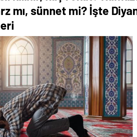
arz mı, sünnet mi? İşte Diy
leri