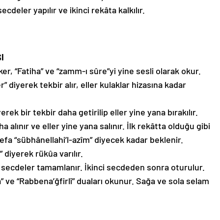
cdeler yapılır ve ikinci rekâta kalkılır.
I
er, “Fatiha” ve “zamm-ı sûre”yi yine sesli olarak okur.
diyerek tekbir alır, eller kulaklar hizasına kadar
rek bir tekbir daha getirilip eller yine yana bırakılır.
 alınır ve eller yine yana salınır. İlk rekâtta olduğu gibi
defa “sübhânellahi’l-azîm” diyecek kadar beklenir.
 diyerek rükûa varılır.
ve secdeler tamamlanır. İkinci secdeden sonra oturulur.
nâ” ve “Rabbena’ğfirlî” duaları okunur. Sağa ve sola selam