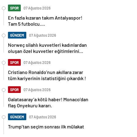
SPOR
07 Ağustos 2026
En fazla kızaran takım Antalyaspor!
Tam 5 futbolcu….
GÜNDEM
07 Ağustos 2026
Norweç silahlı kuvvetleri kadınlardan
oluşan özel kuvvetler eğitimlerini
başlattı.
SPOR
07 Ağustos 2026
Cristiano Ronaldo’nun akıllara zarar
tüm kariyerinin istatistiğini çıkardık !
SPOR
07 Ağustos 2026
Galatasaray’a kötü haber! Monaco’dan
flaş Onyekuru kararı.
GÜNDEM
07 Ağustos 2026
Trump’tan seçim sonrası ilk mülakat