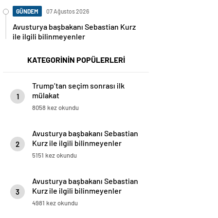
GÜNDEM
07 Ağustos 2026
Avusturya başbakanı Sebastian Kurz
ile ilgili bilinmeyenler
KATEGORİNİN POPÜLERLERİ
Trump’tan seçim sonrası ilk
mülakat
1
8058 kez okundu
Avusturya başbakanı Sebastian
Kurz ile ilgili bilinmeyenler
2
5151 kez okundu
Avusturya başbakanı Sebastian
Kurz ile ilgili bilinmeyenler
3
4981 kez okundu