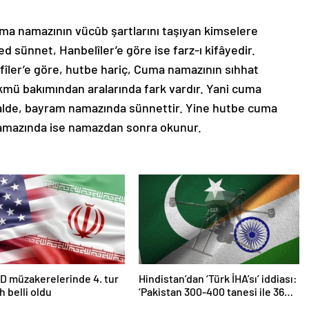
a namazının vücûb şartlarını taşıyan kimselere
ed sünnet, Hanbelîler’e göre ise farz-ı kifâyedir.
fîler’e göre, hutbe hariç, Cuma namazının sıhhat
ükmü bakımından aralarında fark vardır. Yani cuma
alde, bayram namazında sünnettir. Yine hutbe cuma
mazında ise namazdan sonra okunur.
D müzakerelerinde 4. tur
Hindistan’dan ‘Türk İHA’sı’ iddiası:
ih belli oldu
‘Pakistan 300-400 tanesi ile 36
noktaya sızdı’