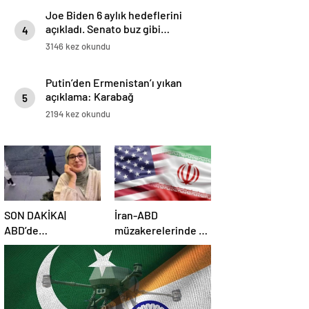
Joe Biden 6 aylık hedeflerini
açıkladı. Senato buz gibi…
4
3146 kez okundu
Putin’den Ermenistan’ı yıkan
açıklama: Karabağ
5
Azerbaycan’ın ayrılmaz bir
2194 kez okundu
parçasıdır!
SON DAKİKA|
İran-ABD
ABD’de
müzakerelerinde 4.
mahkemeden
tur için tarih belli
Rümeysa Öztürk
oldu
kararı: Serbest
bırakıldı!