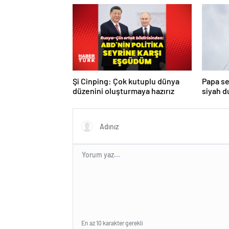
Şi Cinping: Çok kutuplu dünya
Papa se
düzenini oluşturmaya hazırız
siyah 
turda d
En az 10 karakter gerekli