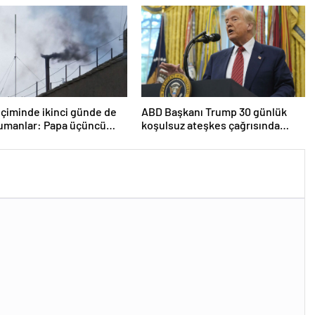
çiminde ikinci günde de
ABD Başkanı Trump 30 günlük
dumanlar: Papa üçüncü
koşulsuz ateşkes çağrısında
a seçilemedi
bulundu