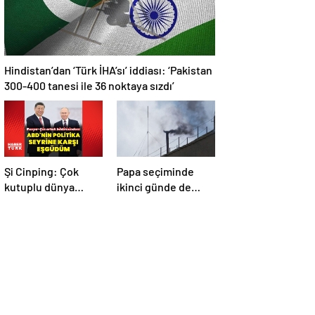
Hindistan’dan ‘Türk İHA’sı’ iddiası: ‘Pakistan
300-400 tanesi ile 36 noktaya sızdı’
Şi Cinping: Çok
Papa seçiminde
kutuplu dünya
ikinci günde de
düzenini
siyah dumanlar:
oluşturmaya hazırız
Papa üçüncü turda
da seçilemedi