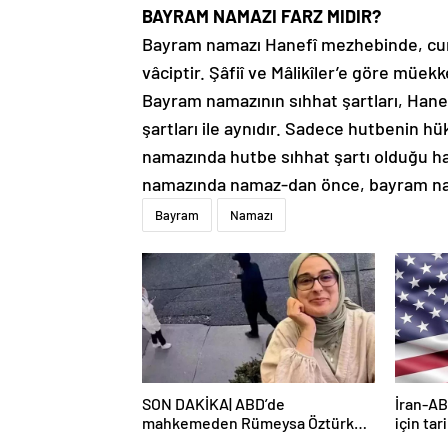
BAYRAM NAMAZI FARZ MIDIR?
Bayram namazı Hanefî mezhebinde, cum
vâciptir. Şâfiî ve Mâlikîler’e göre müekk
Bayram namazının sıhhat şartları, Hane
şartları ile aynıdır. Sadece hutbenin h
namazında hutbe sıhhat şartı olduğu h
namazında namaz-dan önce, bayram na
Bayram
Namazı
SON DAKİKA| ABD’de
İran-AB
mahkemeden Rümeysa Öztürk
için tar
kararı: Serbest bırakıldı!