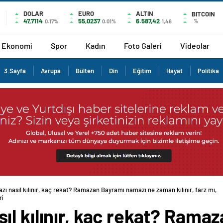
DOLAR
EURO
ALTIN
BITCOIN
47,7114
55,0237
6.587,42
%
0.17%
0.01%
1,46
Ekonomi
Spor
Kadın
Foto Galeri
Videolar
3.Sayfa
Avrupa
Bülten
Din
Eğitim
Hayat
Politika
ı nasıl kılınır, kaç rekat? Ramazan Bayramı namazı ne zaman kılınır, farz mı,
ri
ıl kılınır, kaç rekat? Rama