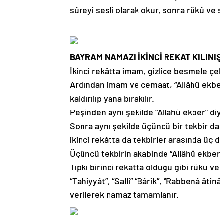
sûreyi sesli olarak okur, sonra rükû ve se
BAYRAM NAMAZI İKİNCİ REKAT KILINIŞ
İkinci rekâtta imam, gizlice besmele çek
Ardından imam ve cemaat, “Allâhü ekber” 
kaldırılıp yana bırakılır.
Peşinden aynı şekilde “Allâhü ekber” diye
Sonra aynı şekilde üçüncü bir tekbir daha
ikinci rekâtta da tekbirler arasında üç 
Üçüncü tekbirin akabinde “Allâhü ekber”
Tıpkı birinci rekâtta olduğu gibi rükû 
“Tahiyyât”, “Salli” “Bârik”, “Rabbenâ âti
verilerek namaz tamamlanır.