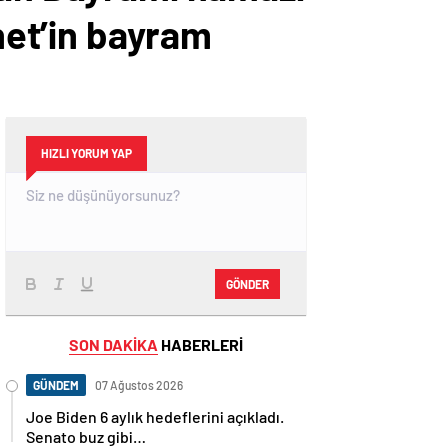
anet’in bayram
HIZLI YORUM YAP
GÖNDER
SON DAKİKA
HABERLERİ
GÜNDEM
07 Ağustos 2026
Joe Biden 6 aylık hedeflerini açıkladı.
Senato buz gibi…