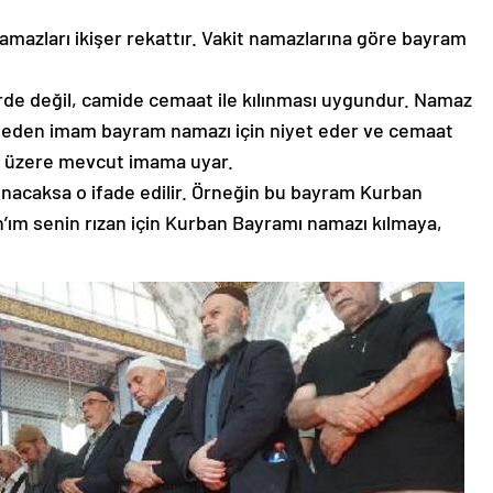
azları ikişer rekattır. Vakit namazlarına göre bayram
rde değil, camide cemaat ile kılınması uygundur. Namaz
lmeden imam bayram namazı için niyet eder ve cemaat
k üzere mevcut imama uyar.
ınacaksa o ifade edilir. Örneğin bu bayram Kurban
h’ım senin rızan için Kurban Bayramı namazı kılmaya,