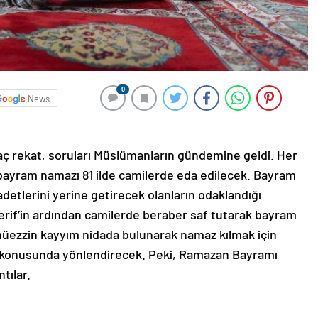
0
News
kaç rekat, soruları Müslümanların gündemine geldi. Her
an bayram namazı 81 ilde camilerde eda edilecek. Bayram
detlerini yerine getirecek olanların odaklandığı
rif’in ardından camilerde beraber saf tutarak bayram
 müezzin kayyım nidada bulunarak namaz kılmak için
ri konusunda yönlendirecek. Peki, Ramazan Bayramı
ntılar.