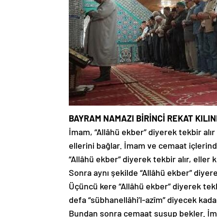
BAYRAM NAMAZI BİRİNCİ REKAT KILIN
İmam, “Allâhü ekber” diyerek tekbir alır 
ellerini bağlar. İmam ve cemaat içleri
“Allâhü ekber” diyerek tekbir alır, eller k
Sonra aynı şekilde “Allâhü ekber” diyerek 
Üçüncü kere “Allâhü ekber” diyerek tekbi
defa “sübhanellâhi’l-azîm” diyecek kada
Bundan sonra cemaat susup bekler. İma