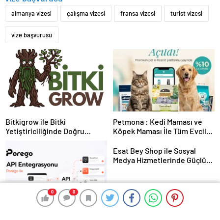
almanya vizesi
çalışma vizesi
fransa vizesi
turist vizesi
vize başvurusu
Bitkigrow ile Bitki
Petmona : Kedi Maması ve
Yetiştiriciliğinde Doğru
Köpek Maması İle Tüm Evcil
Ekipman ve Ürün Seçimi
Hayvan Ürünleri
Esat Bey Shop ile Sosyal
Medya Hizmetlerinde Güçlü
Panel Deneyimi
0
0
0
0
Porego ile Kargo Süreçlerinizi