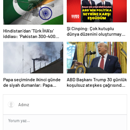
Şi Cinping: Çok kutuplu
Hindistan’dan ‘Türk İHA’sı’
dünya düzenini oluşturmaya
iddiası: ‘Pakistan 300-400
hazırız
tanesi ile 36 noktaya sızdı’
Papa seçiminde ikinci günde
ABD Başkanı Trump 30 günlük
de siyah dumanlar: Papa
koşulsuz ateşkes çağrısında
üçüncü turda da seçilemedi
bulundu