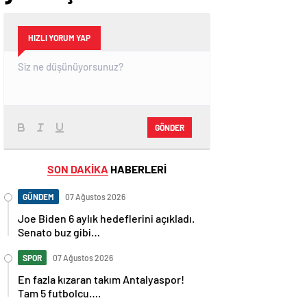
HIZLI YORUM YAP
GÖNDER
SON DAKİKA
HABERLERİ
GÜNDEM
07 Ağustos 2026
Joe Biden 6 aylık hedeflerini açıkladı.
Senato buz gibi…
SPOR
07 Ağustos 2026
En fazla kızaran takım Antalyaspor!
Tam 5 futbolcu….