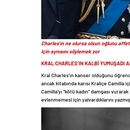
Charles’ın ne olursa olsun oğlunu aff
için aynısını söylemek zor
KRAL CHARLES’IN KALBİ YUMUŞADI AM
Kral Charles’ın kanser olduğunu öğrend
ancak kitabında karısı Kraliçe Camilla iç
Camilla’yı “kötü kadın” damgası vurarak 
evlenmemesi için yalvardıklarını yazmış