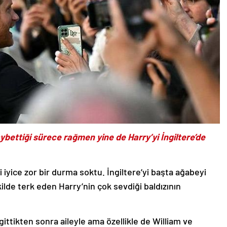
aybettiği sürece rağmen yine de Harry’yi İngiltere’de
 iyice zor bir durma soktu. İngiltere’yi başta ağabeyi
ilde terk eden Harry’nin çok sevdiği baldızının
gittikten sonra aileyle ama özellikle de William ve
anı kitabı Spare’de de (Yedek) bu kendisine en yakın iki