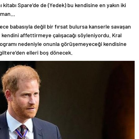
işman…
ce babasıyla değil bir fırsat bulursa kanserle savaşan
r kendini affettirmeye çalışacağı söyleniyordu. Kral
programı nedeniyle onunla görüşemeyeceği kendisine
ngiltere’den elleri boş dönecek.