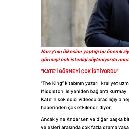
Harry’nin ülkesine yaptığı bu önemli zi
görmeyi çok istediği söyleniyordu an
“KATE’İ GÖRMEYİ ÇOK İSTİYORDU”
“The King” kitabının yazarı, kraliyet u
Middleton ile yeniden bağlantı kurmayı 
Kate’in şok edici videosu aracılığıyla h
haberinden çok etkilendi” diyor.
Ancak yine Andersen ve diğer başka b
ve eşleri arasında çok fazla drama yaşan