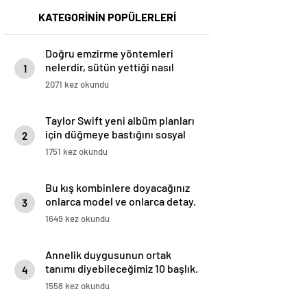
KATEGORİNİN POPÜLERLERİ
Doğru emzirme yöntemleri
nelerdir, sütün yettiği nasıl
1
anlaşılır?
2071 kez okundu
Taylor Swift yeni albüm planları
için düğmeye bastığını sosyal
2
medyadan duyurdu!
1751 kez okundu
Bu kış kombinlere doyacağınız
onlarca model ve onlarca detay.
3
1649 kez okundu
Annelik duygusunun ortak
tanımı diyebileceğimiz 10 başlık.
4
1558 kez okundu