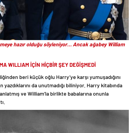
etmeye hazır olduğu söyleniyor… Ancak ağabey William
A WILLIAM İÇİN HİÇBİR ŞEY DEĞİŞMEDİ
iğinden beri küçük oğlu Harry’ye karşı yumuşadığını
in yazdıklarını da unutmadığı biliniyor. Harry kitabında
anlatmış ve William’la birlikte babalarına onunla
tı.