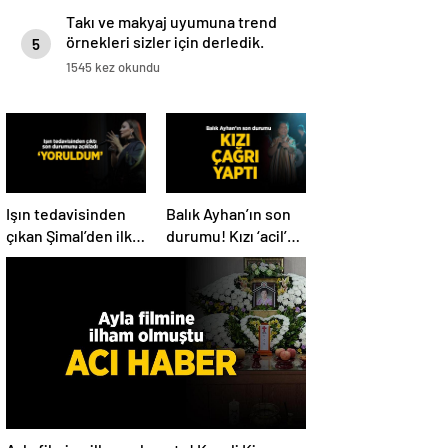
Takı ve makyaj uyumuna trend
örnekleri sizler için derledik.
5
1545 kez okundu
Işın tedavisinden
Balık Ayhan’ın son
çıkan Şimal’den ilk
durumu! Kızı ‘acil’
açıklama! ‘Ben çok
diyerek paylaştı
yoruldum’
Ayla filmine ilham olmuştu! Koreli Kim