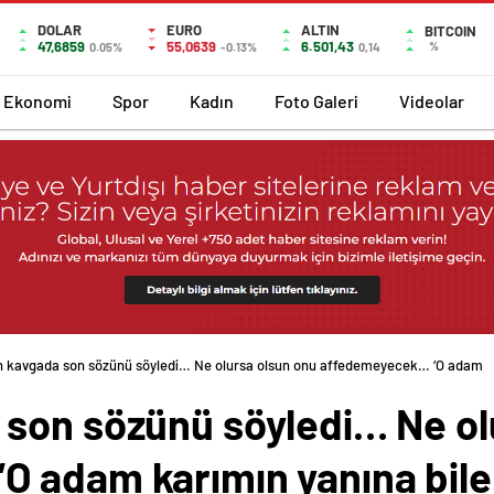
DOLAR
EURO
ALTIN
BITCOIN
47,6859
55,0639
6.501,43
%
0.05%
-0.13%
0,14
Ekonomi
Spor
Kadın
Foto Galeri
Videolar
 kavgada son sözünü söyledi… Ne olursa olsun onu affedemeyecek… ‘O adam ka
son sözünü söyledi… Ne ol
 adam karımın yanına bile