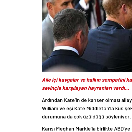
Aile içi kavgalar ve halkın sempatini k
sevinçle karşılayan hayranları vardı…
Ardından Kate’in de kanser olması aileyi
William ve eşi Kate Middleton’la küs şek
durumuna da çok üzüldüğü söyleniyor.
Karısı Meghan Markle’la birlikte ABD’ye 
Kate’le ilgili açıklamlar yapan, yazdığı 