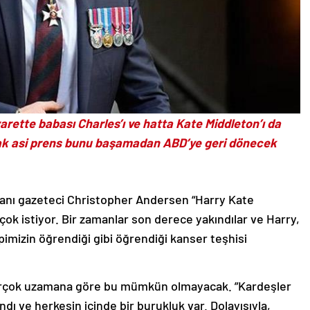
yarette babası Charles’ı ve hatta Kate Middleton’ı da
cak asi prens bunu başamadan ABD’ye geri dönecek
zmanı gazeteci Christopher Andersen “Harry Kate
çok istiyor. Bir zamanlar son derece yakındılar ve Harry,
epimizin öğrendiği gibi öğrendiği kanser teşhisi
irçok uzamana göre bu mümkün olmayacak. ”Kardeşler
dı ve herkesin içinde bir burukluk var. Dolayısıyla,