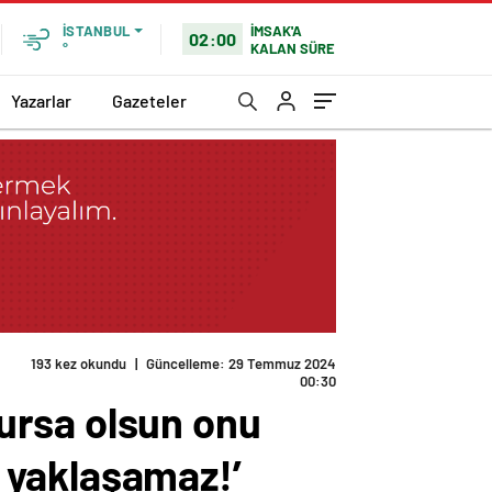
İMSAK'A
İSTANBUL
02:00
KALAN SÜRE
°
Yazarlar
Gazeteler
rımın yanına bile yaklaşamaz!’
ursa olsun onu
 yaklaşamaz!’