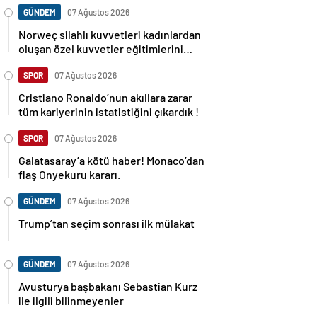
GÜNDEM
07 Ağustos 2026
Norweç silahlı kuvvetleri kadınlardan
oluşan özel kuvvetler eğitimlerini
başlattı.
SPOR
07 Ağustos 2026
Cristiano Ronaldo’nun akıllara zarar
tüm kariyerinin istatistiğini çıkardık !
SPOR
07 Ağustos 2026
Galatasaray’a kötü haber! Monaco’dan
flaş Onyekuru kararı.
GÜNDEM
07 Ağustos 2026
Trump’tan seçim sonrası ilk mülakat
GÜNDEM
07 Ağustos 2026
Avusturya başbakanı Sebastian Kurz
ile ilgili bilinmeyenler