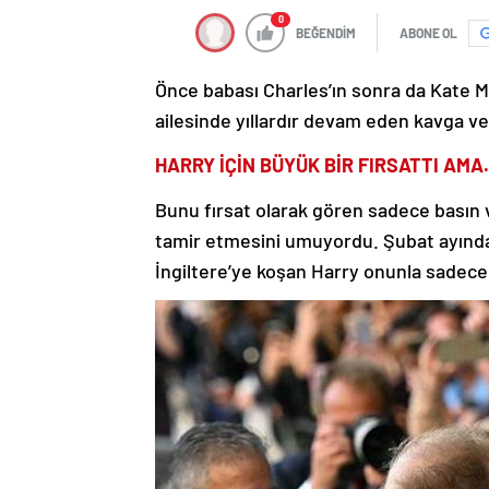
0
BEĞENDİM
ABONE OL
Önce babası Charles’ın sonra da Kate Mi
ailesinde yıllardır devam eden kavga ve 
HARRY İÇİN BÜYÜK BİR FIRSATTI AM
Bunu fırsat olarak gören sadece basın v
tamir etmesini umuyordu. Şubat ayında 
İngiltere’ye koşan Harry onunla sadec