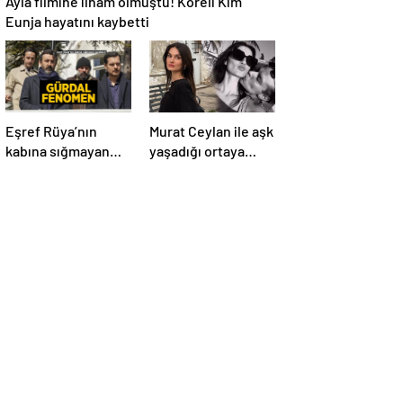
Eunja hayatını kaybetti
Eşref Rüya’nın
Murat Ceylan ile aşk
kabına sığmayan
yaşadığı ortaya
karakteri! Gürdal
çıktı! Gizem Güneş
fenomen olma
kimdir, kaç yaşında
yolunda
ve aslen nereli?