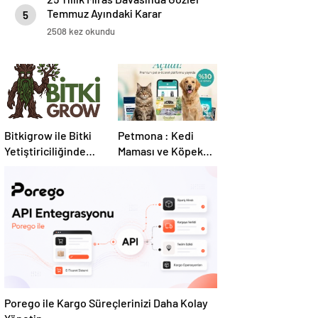
Temmuz Ayındaki Karar
5
Duruşmasına Çevrildi
2508 kez okundu
Bitkigrow ile Bitki
Petmona : Kedi
Yetiştiriciliğinde
Maması ve Köpek
Doğru Ekipman ve
Maması İle Tüm
Ürün Seçimi
Evcil Hayvan
Ürünleri
Porego ile Kargo Süreçlerinizi Daha Kolay