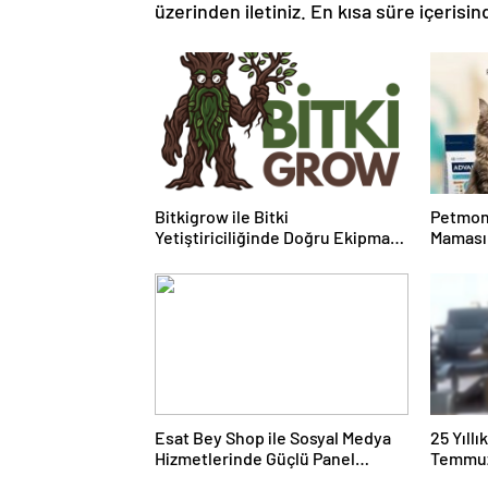
üzerinden iletiniz. En kısa süre içerisin
Bitkigrow ile Bitki
Petmon
Yetiştiriciliğinde Doğru Ekipman
Maması 
ve Ürün Seçimi
Ürünler
Esat Bey Shop ile Sosyal Medya
25 Yıll
Hizmetlerinde Güçlü Panel
Temmuz
Deneyimi
Duruşma