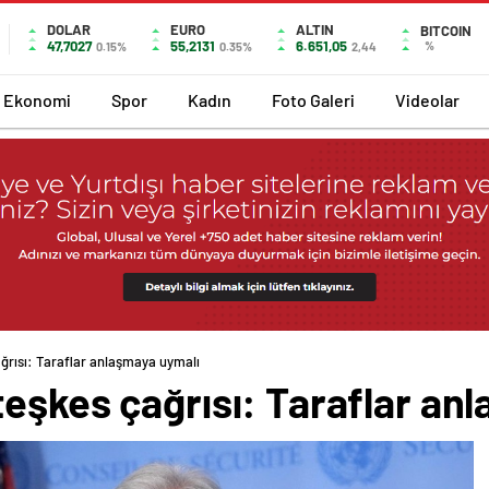
DOLAR
EURO
ALTIN
BITCOIN
47,7027
55,2131
6.651,05
%
0.15%
0.35%
2,44
Ekonomi
Spor
Kadın
Foto Galeri
Videolar
ğrısı: Taraflar anlaşmaya uymalı
eşkes çağrısı: Taraflar an