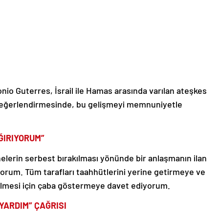
onio Guterres, İsrail ile Hamas arasında varılan ateşkes
 değerlendirmesinde, bu gelişmeyi memnuniyetle
ĞIRIYORUM”
elerin serbest bırakılması yönünde bir anlaşmanın ilan
yorum. Tüm tarafları taahhütlerini yerine getirmeye ve
ilmesi için çaba göstermeye davet ediyorum.
 YARDIM” ÇAĞRISI