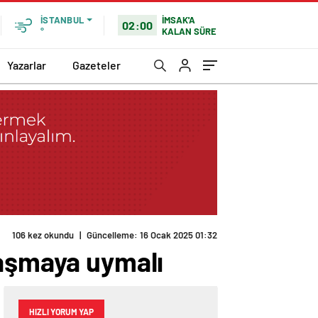
İMSAK'A
İSTANBUL
02:00
KALAN SÜRE
°
Yazarlar
Gazeteler
106 kez okundu
|
Güncelleme: 16 Ocak 2025 01:32
laşmaya uymalı
HIZLI YORUM YAP