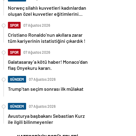
Norweç silahlı kuvvetleri kadınlardan
oluşan özel kuvvetler eğitimlerini
başlattı.
SPOR
07 Ağustos 2026
Cristiano Ronaldo’nun akıllara zarar
tüm kariyerinin istatistiğini çıkardık !
SPOR
07 Ağustos 2026
Galatasaray’a kötü haber! Monaco’dan
flaş Onyekuru kararı.
GÜNDEM
07 Ağustos 2026
Trump’tan seçim sonrası ilk mülakat
GÜNDEM
07 Ağustos 2026
Avusturya başbakanı Sebastian Kurz
ile ilgili bilinmeyenler