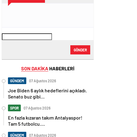
GÖNDER
SON DAKİKA
HABERLERİ
GÜNDEM
07 Ağustos 2026
Joe Biden 6 aylık hedeflerini açıkladı.
Senato buz gibi…
SPOR
07 Ağustos 2026
En fazla kızaran takım Antalyaspor!
Tam 5 futbolcu….
GÜNDEM
07 Ağustos 2026