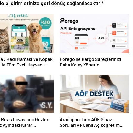
de bildirimlerinize geri dönüş sağlanılacaktır.”
a : Kedi Maması ve Köpek
Porego ile Kargo Süreçlerinizi
İle Tüm Evcil Hayvan
Daha Kolay Yönetin
i
ık Miras Davasında Gözler
Aradığınız Tüm AÖF Sınav
 Ayındaki Karar
Soruları ve Canlı Açıköğretim
sına Çevrildi
Forumu Burada