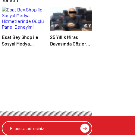
Yönetin
Esat Bey Shop ile
25 Yıllık Miras
Sosyal Medya
Davasında Gözler
Hizmetlerinde
Temmuz Ayındaki
Güçlü Panel
Karar Duruşmasına
Deneyimi
Çevrildi