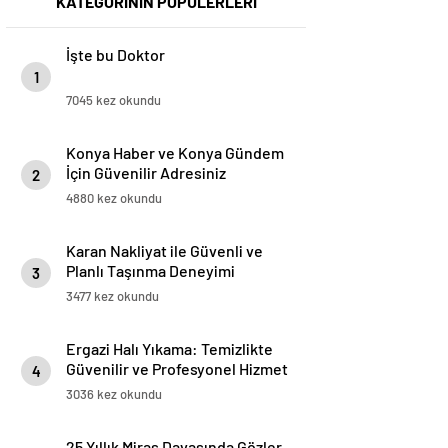
KATEGORİNİN POPÜLERLERİ
İşte bu Doktor
1
7045 kez okundu
Konya Haber ve Konya Gündem
İçin Güvenilir Adresiniz
2
4880 kez okundu
Karan Nakliyat ile Güvenli ve
Planlı Taşınma Deneyimi
3
3477 kez okundu
Ergazi Halı Yıkama: Temizlikte
Güvenilir ve Profesyonel Hizmet
4
3036 kez okundu
25 Yıllık Miras Davasında Gözler