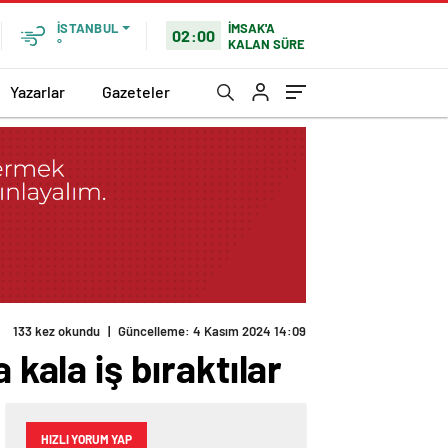
İMSAK'A
İSTANBUL
02:00
KALAN SÜRE
°
Yazarlar
Gazeteler
kala iş bıraktılar
HIZLI YORUM YAP