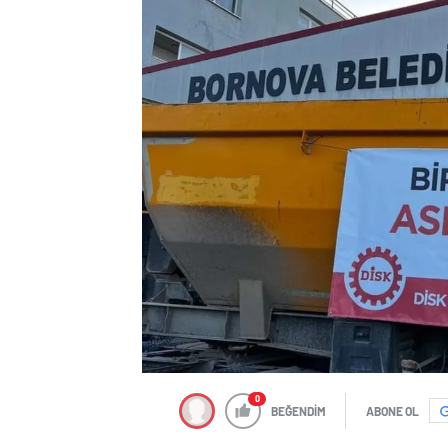
0
BEĞENDİM
ABONE OL