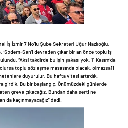
nel İş İzmir 7 No’lu Şube Sekreteri Uğur Nazlıoğlu,
 ‘Sodem-Sen’i devreden çıkar bir an önce toplu iş
lundu. “Aksi takdirde bu işin şakası yok. 11 Kasım’da
ş olursa toplu sözleşme masasında olacak, olmazsa11
etenlere duyurulur. Bu hafta vitesi artırdık,
aya girdik. Bu bir başlangıç. Önümüzdeki günlerde
aten greve çıkacağız. Bundan daha serti ne
an da kaçınmayacağız” dedi.