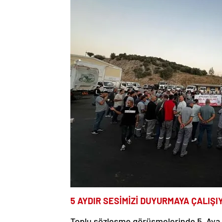
5 AYDIR SESİMİZİ DUYURMAYA ÇALIŞI
Toplu sözleşme görüşmelerinde 5. Aya gi