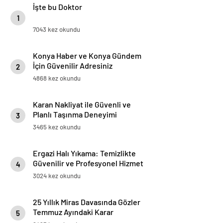
İşte bu Doktor
1
7043 kez okundu
Konya Haber ve Konya Gündem
İçin Güvenilir Adresiniz
2
4868 kez okundu
Karan Nakliyat ile Güvenli ve
Planlı Taşınma Deneyimi
3
3465 kez okundu
Ergazi Halı Yıkama: Temizlikte
Güvenilir ve Profesyonel Hizmet
4
3024 kez okundu
25 Yıllık Miras Davasında Gözler
Temmuz Ayındaki Karar
5
Duruşmasına Çevrildi