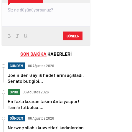
GÖNDER
SON DAKİKA
HABERLERİ
GÜNDEM
06 Ağustos 2026
Joe Biden 6 aylık hedeflerini açıkladı.
Senato buz gibi…
SPOR
06 Ağustos 2026
En fazla kızaran takım Antalyaspor!
Tam 5 futbolcu….
GÜNDEM
06 Ağustos 2026
Norweç silahlı kuvvetleri kadınlardan