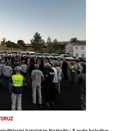
YORUZ
rdiklerini hatırlatan Nazlıoğlu: 5 aydır belediye