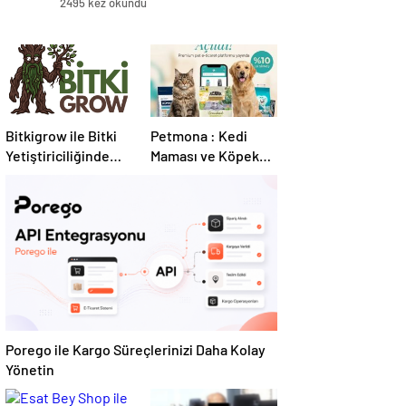
2495 kez okundu
Bitkigrow ile Bitki
Petmona : Kedi
Yetiştiriciliğinde
Maması ve Köpek
Doğru Ekipman ve
Maması İle Tüm
Ürün Seçimi
Evcil Hayvan
Ürünleri
Porego ile Kargo Süreçlerinizi Daha Kolay
Yönetin