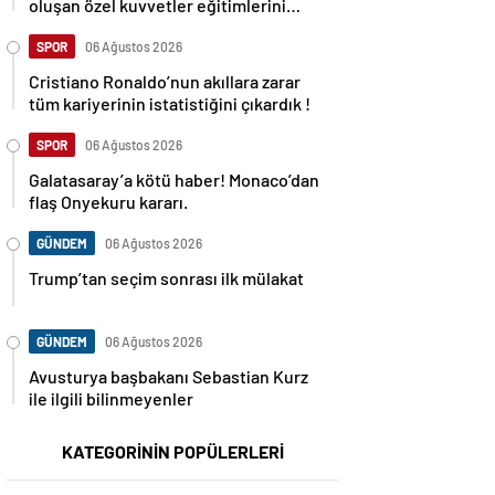
oluşan özel kuvvetler eğitimlerini
başlattı.
SPOR
06 Ağustos 2026
Cristiano Ronaldo’nun akıllara zarar
tüm kariyerinin istatistiğini çıkardık !
SPOR
06 Ağustos 2026
Galatasaray’a kötü haber! Monaco’dan
flaş Onyekuru kararı.
GÜNDEM
06 Ağustos 2026
Trump’tan seçim sonrası ilk mülakat
GÜNDEM
06 Ağustos 2026
Avusturya başbakanı Sebastian Kurz
ile ilgili bilinmeyenler
KATEGORİNİN POPÜLERLERİ