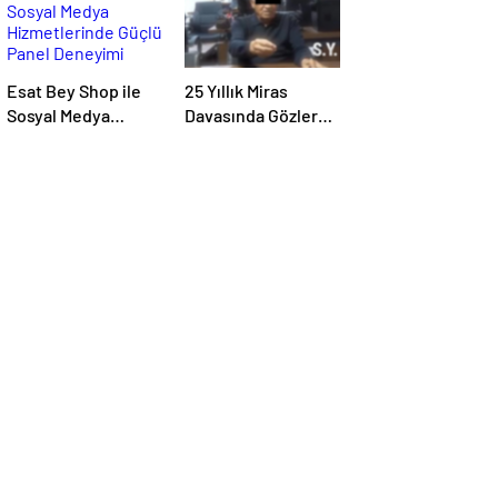
Esat Bey Shop ile
25 Yıllık Miras
Sosyal Medya
Davasında Gözler
Hizmetlerinde
Temmuz Ayındaki
Güçlü Panel
Karar Duruşmasına
Deneyimi
Çevrildi