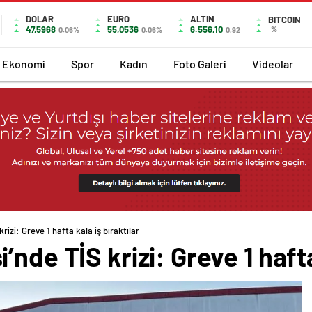
DOLAR
EURO
ALTIN
BITCOIN
47,5968
55,0536
6.556,10
%
0.06%
0.06%
0,92
Ekonomi
Spor
Kadın
Foto Galeri
Videolar
rizi: Greve 1 hafta kala iş bıraktılar
nde TİS krizi: Greve 1 hafta 