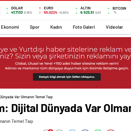
DOLAR
EURO
ALTIN
BITCOIN
47,7133
55,0224
6.525,51
%
0.16%
-0.02%
0,51
Ekonomi
Spor
Kadın
Foto Galeri
Videolar
 Dünyada Var Olmanın Temel Taşı
: Dijital Dünyada Var Olma