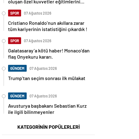
oluşan özel kuvvetler eğitimlerini
başlattı.
SPOR
07 Ağustos 2026
Cristiano Ronaldo’nun akıllara zarar
tüm kariyerinin istatistiğini çıkardık !
SPOR
07 Ağustos 2026
Galatasaray’a kötü haber! Monaco’dan
flaş Onyekuru kararı.
GÜNDEM
07 Ağustos 2026
Trump’tan seçim sonrası ilk mülakat
GÜNDEM
07 Ağustos 2026
Avusturya başbakanı Sebastian Kurz
ile ilgili bilinmeyenler
KATEGORİNİN POPÜLERLERİ