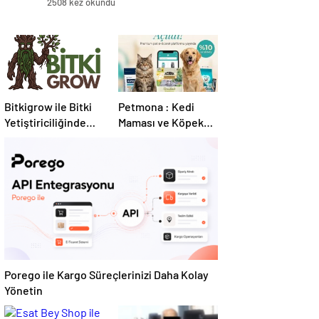
2508 kez okundu
Bitkigrow ile Bitki
Petmona : Kedi
Yetiştiriciliğinde
Maması ve Köpek
Doğru Ekipman ve
Maması İle Tüm
Ürün Seçimi
Evcil Hayvan
Ürünleri
Porego ile Kargo Süreçlerinizi Daha Kolay
Yönetin