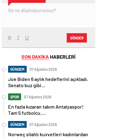
GÖNDER
SON DAKİKA
HABERLERİ
GÜNDEM
07 Ağustos 2026
Joe Biden 6 aylık hedeflerini açıkladı.
Senato buz gibi…
SPOR
07 Ağustos 2026
En fazla kızaran takım Antalyaspor!
Tam 5 futbolcu….
GÜNDEM
07 Ağustos 2026
Norweç silahlı kuvvetleri kadınlardan