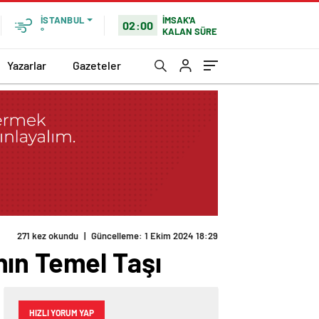
İMSAK'A
İSTANBUL
02:00
KALAN SÜRE
°
Yazarlar
Gazeteler
nın Temel Taşı
HIZLI YORUM YAP