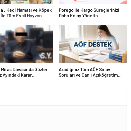
a : Kedi Maması ve Köpek
Porego ile Kargo Süreçlerinizi
İle Tüm Evcil Hayvan
Daha Kolay Yönetin
i
ık Miras Davasında Gözler
Aradığınız Tüm AÖF Sınav
 Ayındaki Karar
Soruları ve Canlı Açıköğretim
sına Çevrildi
Forumu Burada