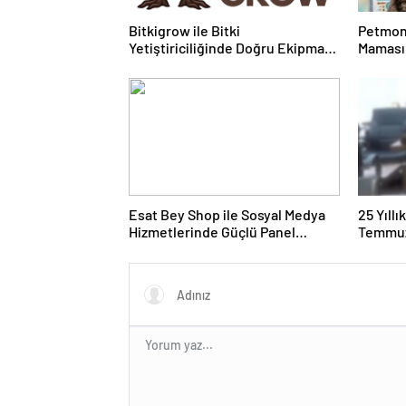
Bitkigrow ile Bitki
Petmon
Yetiştiriciliğinde Doğru Ekipman
Maması 
ve Ürün Seçimi
Ürünler
Esat Bey Shop ile Sosyal Medya
25 Yıll
Hizmetlerinde Güçlü Panel
Temmuz
Deneyimi
Duruşma