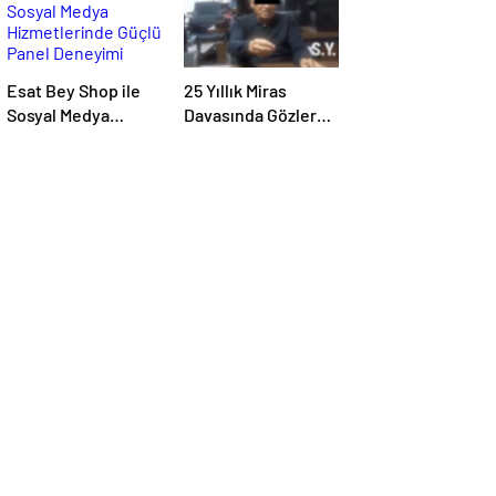
Esat Bey Shop ile
25 Yıllık Miras
Sosyal Medya
Davasında Gözler
Hizmetlerinde
Temmuz Ayındaki
Güçlü Panel
Karar Duruşmasına
Deneyimi
Çevrildi