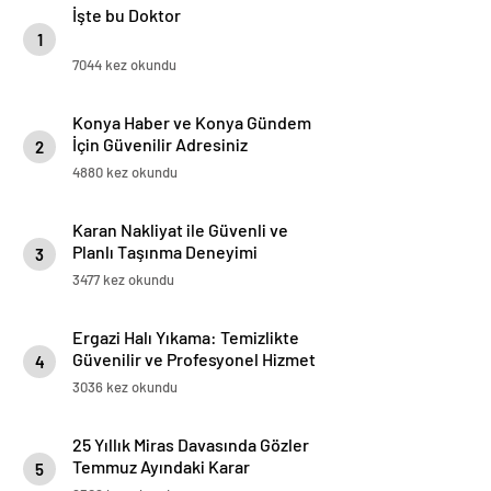
İşte bu Doktor
1
7044 kez okundu
Konya Haber ve Konya Gündem
İçin Güvenilir Adresiniz
2
4880 kez okundu
Karan Nakliyat ile Güvenli ve
Planlı Taşınma Deneyimi
3
3477 kez okundu
Ergazi Halı Yıkama: Temizlikte
Güvenilir ve Profesyonel Hizmet
4
3036 kez okundu
25 Yıllık Miras Davasında Gözler
Temmuz Ayındaki Karar
5
Duruşmasına Çevrildi