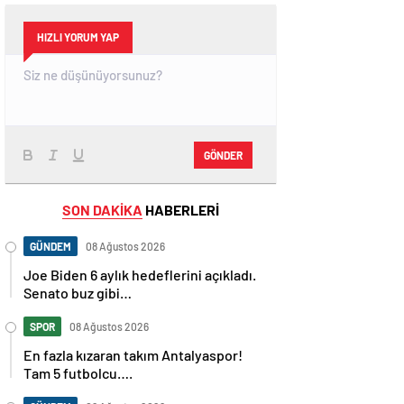
HIZLI YORUM YAP
GÖNDER
SON DAKİKA
HABERLERİ
GÜNDEM
08 Ağustos 2026
Joe Biden 6 aylık hedeflerini açıkladı.
Senato buz gibi…
SPOR
08 Ağustos 2026
En fazla kızaran takım Antalyaspor!
Tam 5 futbolcu….