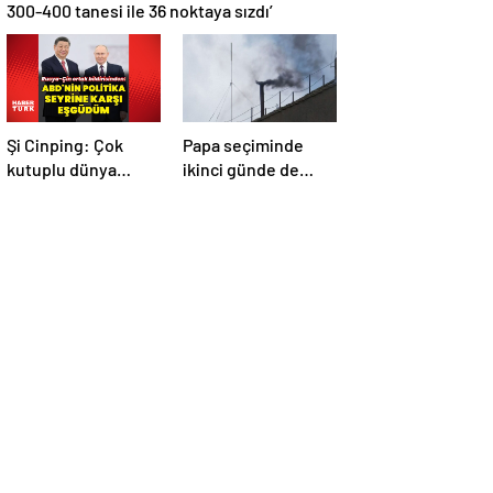
300-400 tanesi ile 36 noktaya sızdı’
Şi Cinping: Çok
Papa seçiminde
kutuplu dünya
ikinci günde de
düzenini
siyah dumanlar:
oluşturmaya hazırız
Papa üçüncü turda
da seçilemedi