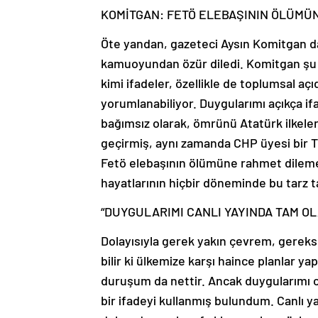
KOMİTGAN: FETÖ ELEBAŞININ ÖLÜMÜ
Öte yandan, gazeteci Aysın Komitgan d
kamuoyundan özür diledi. Komitgan şu if
kimi ifadeler, özellikle de toplumsal aç
yorumlanabiliyor. Duygularımı açıkça if
bağımsız olarak, ömrünü Atatürk ilkeler
geçirmiş, aynı zamanda CHP üyesi bir Tü
Fetö elebaşının ölümüne rahmet dileme
hayatlarının hiçbir döneminde bu tarz t
“DUYGULARIMI CANLI YAYINDA TAM O
Dolayısıyla gerek yakın çevrem, gereks
bilir ki ülkemize karşı haince planlar y
duruşum da nettir. Ancak duygularımı 
bir ifadeyi kullanmış bulundum. Canlı 