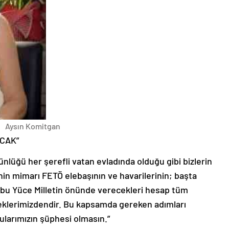
Aysın Komitgan
CAK”
lüğü her şerefli vatan evladında olduğu gibi bizlerin
minin mimarı FETÖ elebaşının ve havarilerinin; başta
e bu Yüce Milletin önünde verecekleri hesap tüm
eklerimizdendir. Bu kapsamda gereken adımları
ularımızın şüphesi olmasın.”