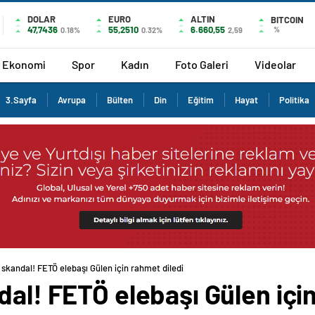
DOLAR
EURO
ALTIN
BITCOIN
47,7436
55,2510
6.660,55
%
0.18%
0.32%
2,59
Ekonomi
Spor
Kadın
Foto Galeri
Videolar
3.Sayfa
Avrupa
Bülten
Din
Eğitim
Hayat
Politika
 skandal! FETÖ elebaşı Gülen için rahmet diledi
dal! FETÖ elebaşı Gülen içi