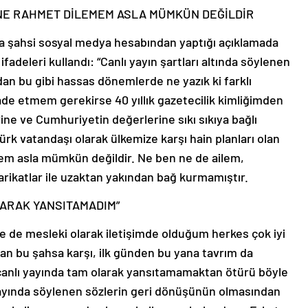
NE RAHMET DİLEMEM ASLA MÜMKÜN DEĞİLDİR
a şahsi sosyal medya hesabından yaptığı açıklamada
adeleri kullandı: “Canlı yayın şartları altında söylenen
ıdan bu gibi hassas dönemlerde ne yazık ki farklı
ade etmem gerekirse 40 yıllık gazetecilik kimliğimden
ine ve Cumhuriyetin değerlerine sıkı sıkıya bağlı
rk vatandaşı olarak ülkemize karşı hain planları olan
m asla mümkün değildir. Ne ben ne de ailem,
arikatlar ile uzaktan yakından bağ kurmamıştır.
LARAK YANSITAMADIM”
e de mesleki olarak iletişimde olduğum herkes çok iyi
apan bu şahsa karşı, ilk günden bu yana tavrım da
canlı yayında tam olarak yansıtamamaktan ötürü böyle
yayında söylenen sözlerin geri dönüşünün olmasından