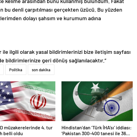
rce kelime arasından bunu kullanmış bulundum. Fakat
in bu denli çarpıtılması gerçekten üzücü. Bu yüzden
 sözlerimden dolayı şahsım ve kurumum adına
le ilgili olarak yasal bildirimlerinizi bize iletişim sayfası
de bildirimlerinize geri dönüş sağlanılacaktır.”
Politika
son dakika
D müzakerelerinde 4. tur
Hindistan’dan ‘Türk İHA’sı’ iddiası:
ih belli oldu
‘Pakistan 300-400 tanesi ile 36