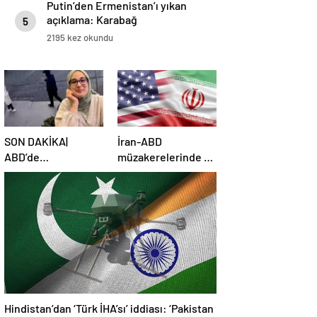
Putin’den Ermenistan’ı yıkan
açıklama: Karabağ
5
Azerbaycan’ın ayrılmaz bir
2195 kez okundu
parçasıdır!
SON DAKİKA|
İran-ABD
ABD’de
müzakerelerinde 4.
mahkemeden
tur için tarih belli
Rümeysa Öztürk
oldu
kararı: Serbest
bırakıldı!
Hindistan’dan ‘Türk İHA’sı’ iddiası: ‘Pakistan