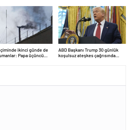
noktaya sızdı’
çiminde ikinci günde de
ABD Başkanı Trump 30 günlük
dumanlar: Papa üçüncü
koşulsuz ateşkes çağrısında
a seçilemedi
bulundu