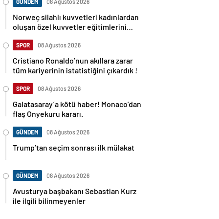
GÜNDEM
08 Ağustos 2026
Norweç silahlı kuvvetleri kadınlardan
oluşan özel kuvvetler eğitimlerini
başlattı.
SPOR
08 Ağustos 2026
Cristiano Ronaldo’nun akıllara zarar
tüm kariyerinin istatistiğini çıkardık !
SPOR
08 Ağustos 2026
Galatasaray’a kötü haber! Monaco’dan
flaş Onyekuru kararı.
GÜNDEM
08 Ağustos 2026
Trump’tan seçim sonrası ilk mülakat
GÜNDEM
08 Ağustos 2026
Avusturya başbakanı Sebastian Kurz
ile ilgili bilinmeyenler