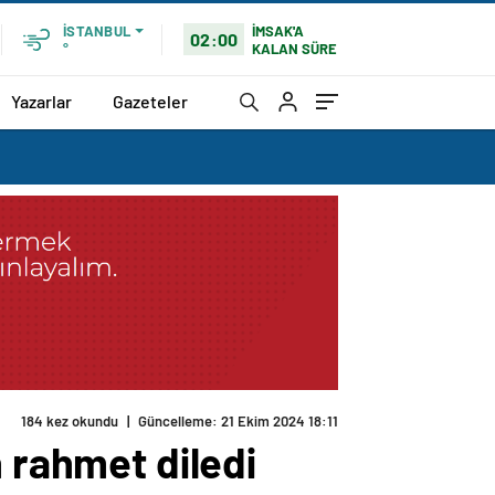
İMSAK'A
İSTANBUL
02:00
KALAN SÜRE
°
Yazarlar
Gazeteler
184 kez okundu
|
Güncelleme: 21 Ekim 2024 18:11
n rahmet diledi