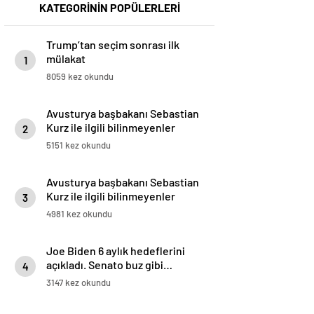
KATEGORİNİN POPÜLERLERİ
Trump’tan seçim sonrası ilk
mülakat
1
8059 kez okundu
Avusturya başbakanı Sebastian
Kurz ile ilgili bilinmeyenler
2
5151 kez okundu
Avusturya başbakanı Sebastian
Kurz ile ilgili bilinmeyenler
3
4981 kez okundu
Joe Biden 6 aylık hedeflerini
açıkladı. Senato buz gibi…
4
3147 kez okundu