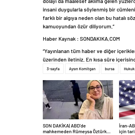
dolayı da maalesef aklıma gelen yüzle
insani duygularla söylenmiş bir cümlen
farklı bir algıya neden olan bu hatalı
kamuoyundan özür diliyorum.”
Haber Kaynak : SONDAKIKA.COM
“Yayınlanan tüm haber ve diğer içerikler i
üzerinden iletiniz. En kısa süre içerisin
3-sayfa
Aysın Komitgan
bursa
Hukuk
SON DAKİKA| ABD’de
İran-AB
mahkemeden Rümeysa Öztürk
için tar