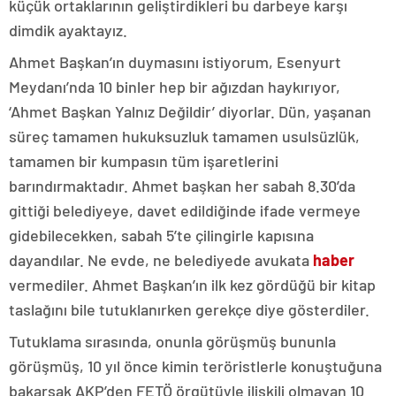
küçük ortaklarının geliştirdikleri bu darbeye karşı
dimdik ayaktayız.
Ahmet Başkan’ın duymasını istiyorum, Esenyurt
Meydanı’nda 10 binler hep bir ağızdan haykırıyor,
‘Ahmet Başkan Yalnız Değildir’ diyorlar. Dün, yaşanan
süreç tamamen hukuksuzluk tamamen usulsüzlük,
tamamen bir kumpasın tüm işaretlerini
barındırmaktadır. Ahmet başkan her sabah 8.30’da
gittiği belediyeye, davet edildiğinde ifade vermeye
gidebilecekken, sabah 5’te çilingirle kapısına
dayandılar. Ne evde, ne belediyede avukata
haber
vermediler. Ahmet Başkan’ın ilk kez gördüğü bir kitap
taslağını bile tutuklanırken gerekçe diye gösterdiler.
Tutuklama sırasında, onunla görüşmüş bununla
görüşmüş, 10 yıl önce kimin teröristlerle konuştuğuna
bakarsak AKP’den FETÖ örgütüyle ilişkili olmayan 10