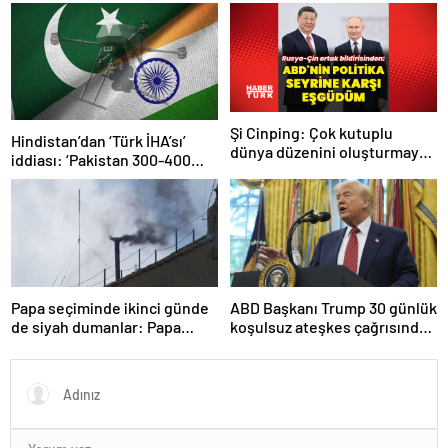
Öztürk kararı: Serbest
bırakıldı!
Şi Cinping: Çok kutuplu
Hindistan’dan ‘Türk İHA’sı’
dünya düzenini oluşturmaya
iddiası: ‘Pakistan 300-400
hazırız
tanesi ile 36 noktaya sızdı’
Papa seçiminde ikinci günde
ABD Başkanı Trump 30 günlük
de siyah dumanlar: Papa
koşulsuz ateşkes çağrısında
üçüncü turda da seçilemedi
bulundu