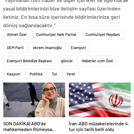
yasal bildirimlerinizi bize iletişim sayfası üzerinden
iletiniz. En kısa süre içerisinde bildirimlerinize geri
dönüş sağlanılacaktır.”
Ahmet Özer
Cumhuriyet Halk Partisi
Cumhuriyet Meydanı
DEM Parti
ekrem imamoğlu
Esenyurt
Esenyurt Belediye Başkanı
güncel
Haberler.com Özel
Kayyum
Politika
Tut
Yerel
SON DAKİKA| ABD’de
İran-ABD müzakerelerinde 4.
mahkemeden Rümeysa
tur için tarih belli oldu