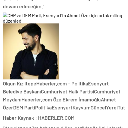
devam edeceğim.”
Olgun Kızıltepe
Haberler.com – Politika
Esenyurt
Belediye BaşkanıCumhuriyet Halk PartisiCumhuriyet
MeydanıHaberler.com ÖzelEkrem İmamoğluAhmet
ÖzerDEM PartiPolitikaEsenyurtKayyumGüncelYerelTut
Haber Kaynak : HABERLER.COM
“Yayınlanan tüm haber ve diğer içerikler ile ilgili olarak