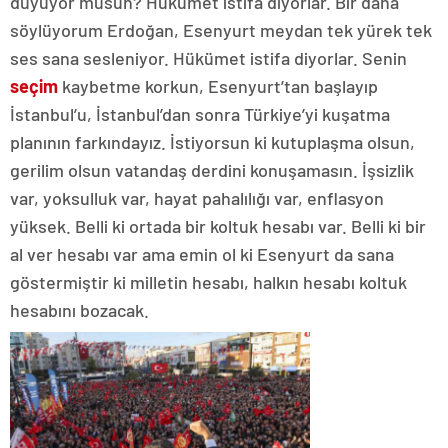
duyuyor musun? Hükümet istifa diyorlar. Bir daha
söylüyorum Erdoğan, Esenyurt meydan tek yürek tek
ses sana sesleniyor. Hükümet istifa diyorlar. Senin
seçim
kaybetme korkun, Esenyurt’tan başlayıp
İstanbul’u, İstanbul’dan sonra Türkiye’yi kuşatma
planının farkındayız. İstiyorsun ki kutuplaşma olsun,
gerilim olsun vatandaş derdini konuşamasın. İşsizlik
var, yoksulluk var, hayat pahalılığı var, enflasyon
yüksek. Belli ki ortada bir koltuk hesabı var. Belli ki bir
al ver hesabı var ama emin ol ki Esenyurt da sana
göstermiştir ki milletin hesabı, halkın hesabı koltuk
hesabını bozacak.