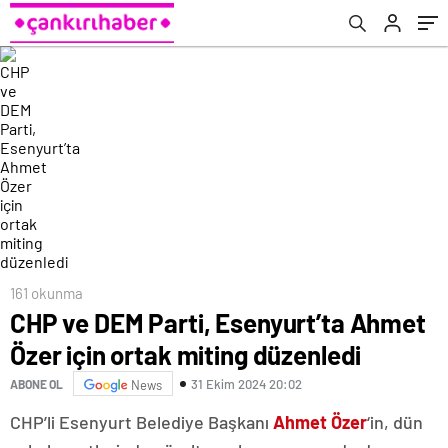
161 okunma
CHP ve DEM Parti, Esenyurt’ta Ahmet
Özer için ortak miting düzenledi
31 Ekim 2024 20:02
ABONE OL
News
CHP’li Esenyurt Belediye Başkanı
Ahmet Özer
‘in, dün