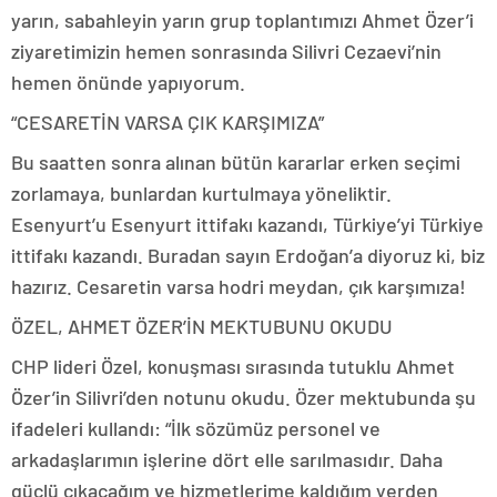
yarın, sabahleyin yarın grup toplantımızı Ahmet Özer’i
ziyaretimizin hemen sonrasında Silivri Cezaevi’nin
hemen önünde yapıyorum.
“CESARETİN VARSA ÇIK KARŞIMIZA”
Bu saatten sonra alınan bütün kararlar erken seçimi
zorlamaya, bunlardan kurtulmaya yöneliktir.
Esenyurt’u Esenyurt ittifakı kazandı, Türkiye’yi Türkiye
ittifakı kazandı. Buradan sayın Erdoğan’a diyoruz ki, biz
hazırız. Cesaretin varsa hodri meydan, çık karşımıza!
ÖZEL, AHMET ÖZER’İN MEKTUBUNU OKUDU
CHP lideri Özel, konuşması sırasında tutuklu Ahmet
Özer’in Silivri’den notunu okudu. Özer mektubunda şu
ifadeleri kullandı: “İlk sözümüz personel ve
arkadaşlarımın işlerine dört elle sarılmasıdır. Daha
güçlü çıkacağım ve hizmetlerime kaldığım yerden