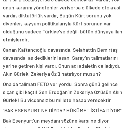
onun kararını yönetenler veriyorsa o ülkede otokrasi
vardır, diktatörlük vardır. Bugün Kürt sorunu yok
diyenler, kayyum politikalarıyla Kürt sorunun var
olduğunu sadece Türkiye’ye değil, bütün dünyaya ilan
etmişlerdir.
Canan Kaftancıoğlu davasında, Selahattin Demirtaş
davasında, as dediklerini asan, Saray’ın talimatlarını
yerine getiren kişi vardı. Onun adı adaletin celladıydı.
Akın Gürlek, Zekeriya Öz’ü hatırlıyor musun?
Ona da talimatı FETÖ veriyordu. Sonra günü gelince
sıçan gibi kaçtı! Sen Erdoğan’ın Zekeriya Öz’üsün Akın
Gürlek! Bu vicdansız bu millete hesap verecektir.
“BAK ESENYURT NE DİYOR? HÜKÜMET İSTİFA DİYOR”
Bak Esenyurt’un meydanı sözüne karşı ne diyor