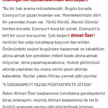
“Bu bir hak arama mücadelesidir. Bugün burada
Esenyurt’un güzel insanları var. Memleketimizin dört
bir yanından insan var. Türkü Kürdü, Alevisi Sünnisi
herkes burada. Esenyurt koca bir yürek. Esenyurt’a
kirli bir oyun kuruyorlar. Çok değerli
Ahmet Özer
‘i
terörist ilan edip tutuklayıp kayyum ilan ettiler.
Önümüzdeki seçimi bugünden kazanmak ve tahakküm
altına almak için şimdiden milleti baskı altına almak
istiyorlar. Ama yapamayacaksınız. Hukuk görüntüsü
altında yaptıkları bu utanç verici şeyin altında
kalacaklar. Bunlar yalanı iftirayı yemek gibi yiyorlar.
“O İDDİANAMEYİ YAZAN PSİKİYATRİSTE GİTSİN”
Bakın Ahmet Özer başkanımızı tutuklama gerekçelerini
biraz anlatayım; neymiş Ahmet başkanımız ile terör
örgütü arasında varmış gibi gösterilmek istenen