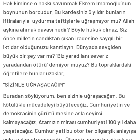
Hak kiminse o hakkı savunmak Ekrem İmamoğlu’nun
boynunun borcudur. Bu kardeşiniz 6 yıldır bunların
iftiralarıyla, uydurma teftişlerle uğraşmıyor mu? Allah
aşkına ahmak davası nedir? Böyle hukuk olmaz. Siz
önce milletin sandıktan çıkan iradesine saygılı bir
iktidar olduğunuzu kanıtlayın. Dünyada sevgiden
büyük bir şey var mı? ‘Biz yaradılanı severiz
yaradandan ötürü’ demiyor muyuz? Bu topraklardaki
öğretilere bunlar uzaklar.
“SİZİNLE UĞRAŞACAĞIM”
Buradan söylüyorum, ben sizinle uğraşacağım. Bu
kötülükle mücadeleyi büyüteceğiz. Cumhuriyetin ve
demokrasinin çürütülmesine asla seyirci
kalmayacağız. Atamızın mirası cumhuriyeti 100 yıl daha
yaşatacağız. Cumhuriyeti bu otoriter oligarşik anlayışa
asla teslim etmeyeceğiz. Ülkemizi yoran bu zikzakları