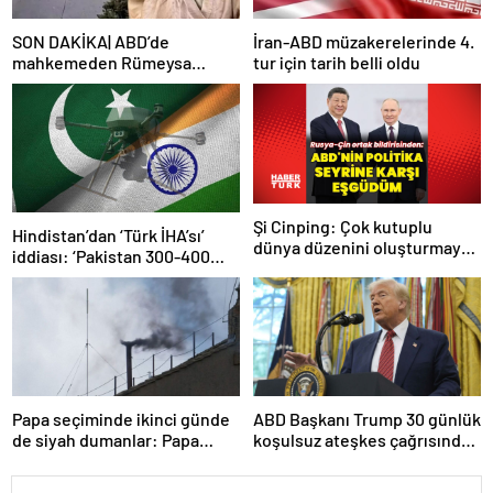
SON DAKİKA| ABD’de
İran-ABD müzakerelerinde 4.
mahkemeden Rümeysa
tur için tarih belli oldu
Öztürk kararı: Serbest
bırakıldı!
Şi Cinping: Çok kutuplu
Hindistan’dan ‘Türk İHA’sı’
dünya düzenini oluşturmaya
iddiası: ‘Pakistan 300-400
hazırız
tanesi ile 36 noktaya sızdı’
Papa seçiminde ikinci günde
ABD Başkanı Trump 30 günlük
de siyah dumanlar: Papa
koşulsuz ateşkes çağrısında
üçüncü turda da seçilemedi
bulundu