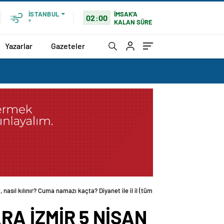
İMSAK'A
İSTANBUL
02:00
KALAN SÜRE
°
Yazarlar
Gazeteler
l kılınır? Cuma namazı kaçta? Diyanet ile il il (tüm
A İZMİR 5 NİSAN