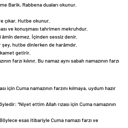
mme Barik, Rabbena duaları okunur.
e çıkar. Hutbe okunur.
ması ve konuşması tahrimen mekruhdur.
i âmîn demez. İçinden sessiz denir.
 şey, hutbe dinlerken de harâmdır.
kamet getirir.
zının farzı kılınır. Bu namaz aynı sabah namazının farzı
rızası için Cuma namazının farzını kılmaya, uydum hazır
öyledir: “Niyet ettim Allah rızası için Cuma namazının
. Böylece esas itibariyle Cuma namazı farzı ve