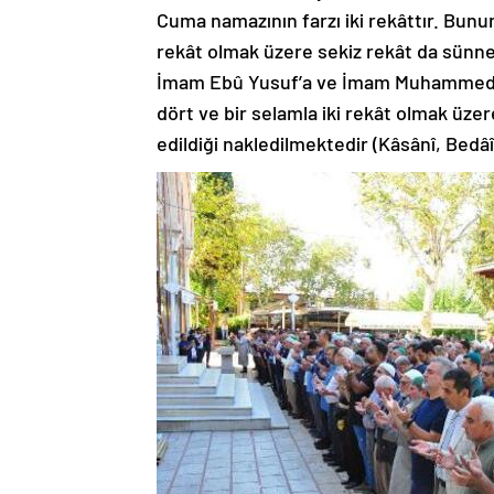
Cuma namazının farzı iki rekâttır. Bun
rekât olmak üzere sekiz rekât da sünneti
İmam Ebû Yusuf’a ve İmam Muhammed’e 
dört ve bir selamla iki rekât olmak üzer
edildiği nakledilmektedir (Kâsânî, Bedâî’,