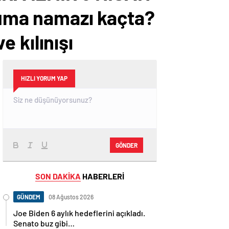
 Cuma namazı kaçta?
e kılınışı
HIZLI YORUM YAP
GÖNDER
SON DAKİKA
HABERLERİ
GÜNDEM
08 Ağustos 2026
Joe Biden 6 aylık hedeflerini açıkladı.
Senato buz gibi…