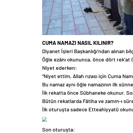
CUMA NAMAZI NASIL KILINIR?
Diyanet İşleri Başkanlığı’ndan alınan bi
Öğle ezânı okununca, önce dört rek’at Cu
Niyet ederken:
“Niyet ettim, Allah rızası için Cuma Nama
Bu namaz aynı öğle namazının ilk sünneti 
İlk rekatta önce Sübhaneke okunur. So
Bütün rekatlarda Fâtiha ve zamm-ı sür
İlk oturuşta sadece Etteahiyyatü okunu
Son oturuşta: