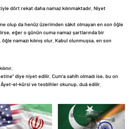
tiyle dört rekat daha namaz kılınmaktadır. Niyet
erime olup da henüz üzerimden sâkıt olmayan en son öğle
ilirse, eğer o günün cuma namaz şartlarında bir
 öğle namazı kılınış olur. Kabul olunmuşsa, en son
ılınır.
netine” diye niyet edilir. Cum’a sahîh olmadı ise, bu on
Âyet-el-kürsi ve tesbîhler okunup, duâ edilir.