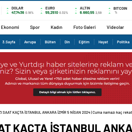
DOLAR
EURO
ALTIN
BITCOIN
47,7436
55,2510
6.660,55
%
0.18%
0.32%
2,59
Ekonomi
Spor
Kadın
Foto Galeri
Videolar
3.Sayfa
Avrupa
Bülten
Din
Eğitim
Hayat
Politika
SAAT KAÇTA İSTANBUL ANKARA İZMİR 5 NİSAN 2024 | Cuma namazı kaç rekat, nası
T KAÇTA İSTANBUL ANKAR