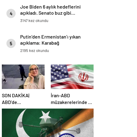
Joe Biden 6 aylık hedeflerini
açıkladı. Senato buz gibi…
4
3147 kez okundu
Putin’den Ermenistan’ı yıkan
açıklama: Karabağ
5
Azerbaycan’ın ayrılmaz bir
2195 kez okundu
parçasıdır!
SON DAKİKA|
İran-ABD
ABD’de
müzakerelerinde 4.
mahkemeden
tur için tarih belli
Rümeysa Öztürk
oldu
kararı: Serbest
bırakıldı!