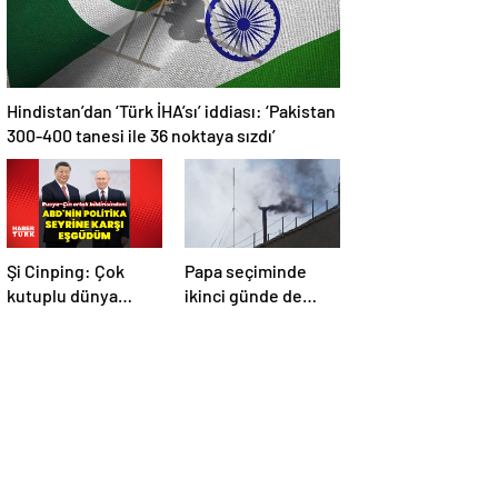
Hindistan’dan ‘Türk İHA’sı’ iddiası: ‘Pakistan
300-400 tanesi ile 36 noktaya sızdı’
Şi Cinping: Çok
Papa seçiminde
kutuplu dünya
ikinci günde de
düzenini
siyah dumanlar:
oluşturmaya hazırız
Papa üçüncü turda
da seçilemedi