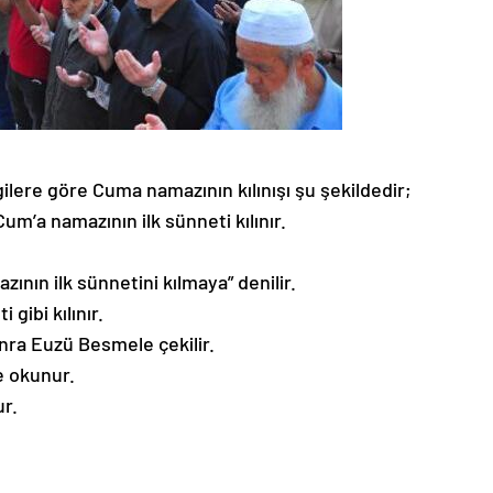
lgilere göre Cuma namazının kılınışı şu şekildedir;
m’a namazının ilk sünneti kılınır.
zının ilk sünnetini kılmaya” denilir.
gibi kılınır.
nra Euzü Besmele çekilir.
e okunur.
r.