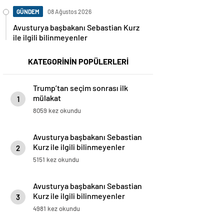
GÜNDEM
08 Ağustos 2026
Avusturya başbakanı Sebastian Kurz
ile ilgili bilinmeyenler
KATEGORİNİN POPÜLERLERİ
Trump’tan seçim sonrası ilk
mülakat
1
8059 kez okundu
Avusturya başbakanı Sebastian
Kurz ile ilgili bilinmeyenler
2
5151 kez okundu
Avusturya başbakanı Sebastian
Kurz ile ilgili bilinmeyenler
3
4981 kez okundu