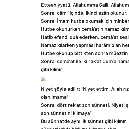
Etteahiyyatü, Allahumma Salli, Allahu
Sonra, câmi’ içinde, ikinci ezân okunur.
Sonra, İmam hutbe okumak için minber
Hutbe okunurken cemâ’atin namaz kıl
Hatîb efendi duâ ederken, cemâ’at sesl
Namaz kılarken yapması harâm olan her
Hutbe okunup bittikten sonra müezzin 
Sonra, cemâ’at ile iki rek’at Cum’a nama
gibi kılınır.
Niyet şöyle edilir: “Niyet ettim, Allah 
olan imama”
Sonra, dört rek’at son sünneti, Niyeti ş
son sünnetini kılmaya”.
Bu sünnetde aynı ilk sünnet gibi kılınır