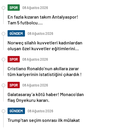
SPOR
08 Ağustos 2026
En fazla kızaran takım Antalyaspor!
Tam 5 futbolcu….
GÜNDEM
08 Ağustos 2026
Norweç silahlı kuvvetleri kadınlardan
oluşan özel kuvvetler eğitimlerini
başlattı.
SPOR
08 Ağustos 2026
Cristiano Ronaldo’nun akıllara zarar
tüm kariyerinin istatistiğini çıkardık !
SPOR
08 Ağustos 2026
Galatasaray’a kötü haber! Monaco’dan
flaş Onyekuru kararı.
GÜNDEM
08 Ağustos 2026
Trump’tan seçim sonrası ilk mülakat