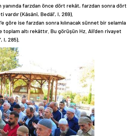
un yanında farzdan önce dört rekât, farzdan sonra dört
 vardır (Kâsânî, Bedâî’, I, 269).
göre ise farzdan sonra kılınacak sünnet bir selamla
e toplam altı rekâttır. Bu görüşün Hz. Ali’den rivayet
 I, 285).