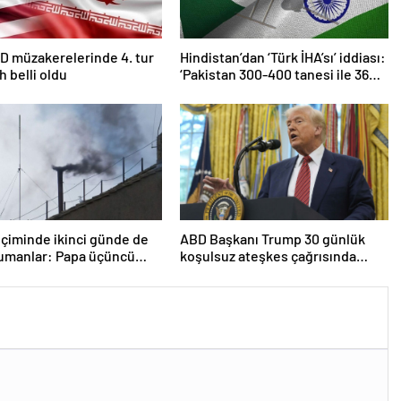
D müzakerelerinde 4. tur
Hindistan’dan ‘Türk İHA’sı’ iddiası:
ih belli oldu
‘Pakistan 300-400 tanesi ile 36
noktaya sızdı’
çiminde ikinci günde de
ABD Başkanı Trump 30 günlük
dumanlar: Papa üçüncü
koşulsuz ateşkes çağrısında
a seçilemedi
bulundu