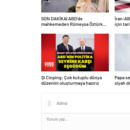
SON DAKİKA| ABD’de
İran-AB
mahkemeden Rümeysa Öztürk
için tar
kararı: Serbest bırakıldı!
Şi Cinping: Çok kutuplu dünya
Papa se
düzenini oluşturmaya hazırız
siyah 
turda d