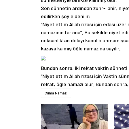
sünnetleriyle birlikte kılınmış olur.
Son sünnetin ardından zuhr-i ahir, niye
edilirken şöyle denilir:
“Niyet ettim Allah rızası için edâsı üz
namazının farzına”. Bu şekilde niyet ed
noksanlıktan dolayı kabul olunmamışsa,
kazaya kalmış öğle namazına sayılır.
Bundan sonra, iki rek’at vaktin sünneti k
“Niyet ettim Allah rızası için Vaktin sün
rek’at, öğle namazı olur. Bundan sonra, 
Cuma Namazı