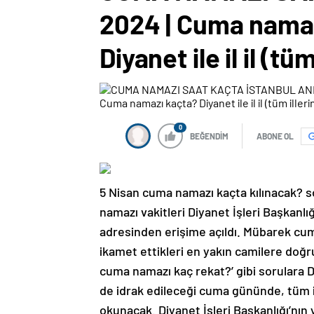
2024 | Cuma namazı
Diyanet ile il il (t
0
BEĞENDİM
ABONE OL
5 Nisan cuma namazı kaçta kılınacak? 
namazı vakitleri Diyanet İşleri Başkanlı
adresinden erişime açıldı. Mübarek cu
ikamet ettikleri en yakın camilere doğru
cuma namazı kaç rekat?’ gibi sorulara Di
de idrak edileceği cuma gününde, tüm i
okunacak. Diyanet İşleri Başkanlığı’nın 