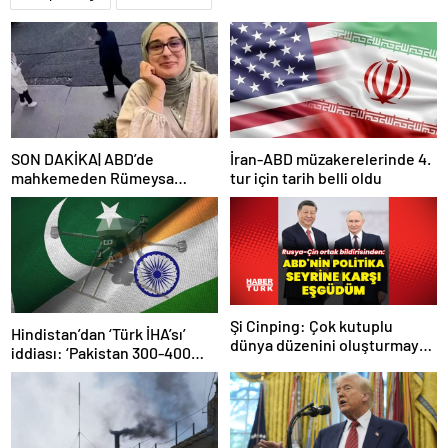
SON DAKİKA| ABD’de
İran-ABD müzakerelerinde 4.
mahkemeden Rümeysa
tur için tarih belli oldu
Öztürk kararı: Serbest
bırakıldı!
Şi Cinping: Çok kutuplu
Hindistan’dan ‘Türk İHA’sı’
dünya düzenini oluşturmaya
iddiası: ‘Pakistan 300-400
hazırız
tanesi ile 36 noktaya sızdı’