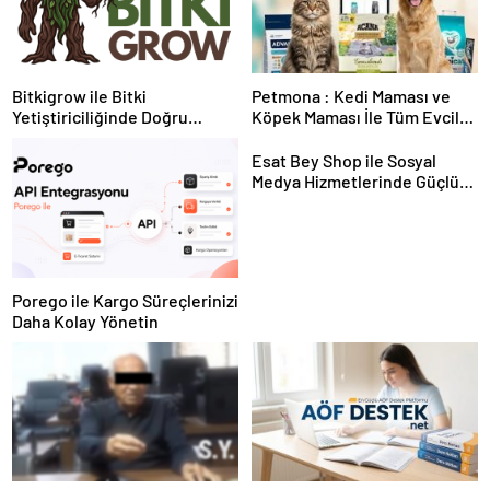
Bitkigrow ile Bitki
Petmona : Kedi Maması ve
Yetiştiriciliğinde Doğru
Köpek Maması İle Tüm Evcil
Ekipman ve Ürün Seçimi
Hayvan Ürünleri
Esat Bey Shop ile Sosyal
Medya Hizmetlerinde Güçlü
Panel Deneyimi
Porego ile Kargo Süreçlerinizi
Daha Kolay Yönetin