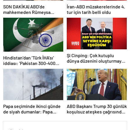
SON DAKİKA| ABD’de
İran-ABD müzakerelerinde 4.
mahkemeden Rümeysa
tur için tarih belli oldu
Öztürk kararı: Serbest
bırakıldı!
Şi Cinping: Çok kutuplu
Hindistan’dan ‘Türk İHA’sı’
dünya düzenini oluşturmaya
iddiası: ‘Pakistan 300-400
hazırız
tanesi ile 36 noktaya sızdı’
Papa seçiminde ikinci günde
ABD Başkanı Trump 30 günlük
de siyah dumanlar: Papa
koşulsuz ateşkes çağrısında
üçüncü turda da seçilemedi
bulundu