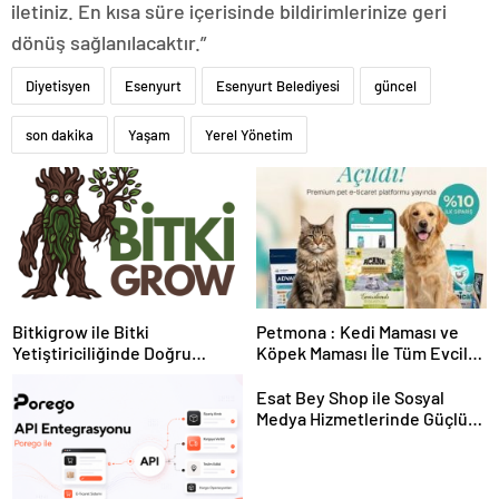
iletiniz. En kısa süre içerisinde bildirimlerinize geri
dönüş sağlanılacaktır.”
Diyetisyen
Esenyurt
Esenyurt Belediyesi
güncel
son dakika
Yaşam
Yerel Yönetim
Bitkigrow ile Bitki
Petmona : Kedi Maması ve
Yetiştiriciliğinde Doğru
Köpek Maması İle Tüm Evcil
Ekipman ve Ürün Seçimi
Hayvan Ürünleri
Esat Bey Shop ile Sosyal
Medya Hizmetlerinde Güçlü
Panel Deneyimi