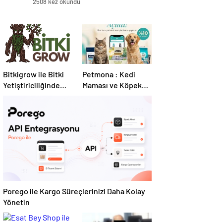
2508 kez okundu
Bitkigrow ile Bitki
Petmona : Kedi
Yetiştiriciliğinde
Maması ve Köpek
Doğru Ekipman ve
Maması İle Tüm
Ürün Seçimi
Evcil Hayvan
Ürünleri
Porego ile Kargo Süreçlerinizi Daha Kolay
Yönetin