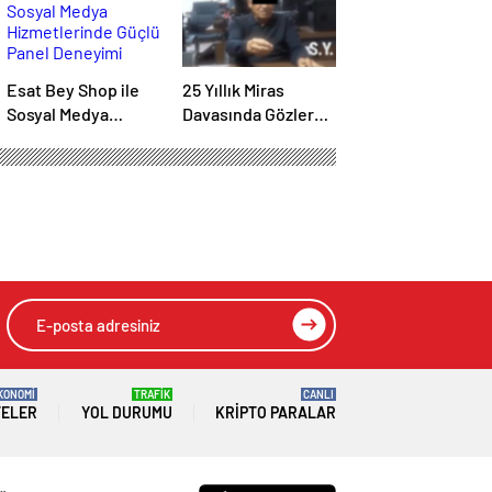
Esat Bey Shop ile
25 Yıllık Miras
Sosyal Medya
Davasında Gözler
Hizmetlerinde
Temmuz Ayındaki
Güçlü Panel
Karar Duruşmasına
Deneyimi
Çevrildi
HIZLI YORUM YAP
GÖNDER