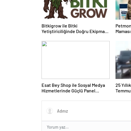
Bitkigrow ile Bitki
Petmon
Yetiştiriciliğinde Doğru Ekipman
Maması 
ve Ürün Seçimi
Ürünler
Esat Bey Shop ile Sosyal Medya
25 Yıll
Hizmetlerinde Güçlü Panel
Temmuz
Deneyimi
Duruşma