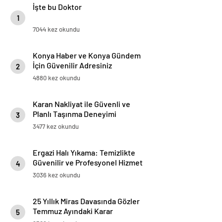
İşte bu Doktor
1
7044 kez okundu
Konya Haber ve Konya Gündem
İçin Güvenilir Adresiniz
2
4880 kez okundu
Karan Nakliyat ile Güvenli ve
Planlı Taşınma Deneyimi
3
3477 kez okundu
Ergazi Halı Yıkama: Temizlikte
Güvenilir ve Profesyonel Hizmet
4
3036 kez okundu
25 Yıllık Miras Davasında Gözler
Temmuz Ayındaki Karar
5
Duruşmasına Çevrildi