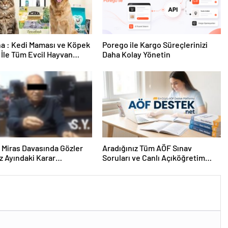
a : Kedi Maması ve Köpek
Porego ile Kargo Süreçlerinizi
İle Tüm Evcil Hayvan
Daha Kolay Yönetin
i
ık Miras Davasında Gözler
Aradığınız Tüm AÖF Sınav
 Ayındaki Karar
Soruları ve Canlı Açıköğretim
sına Çevrildi
Forumu Burada