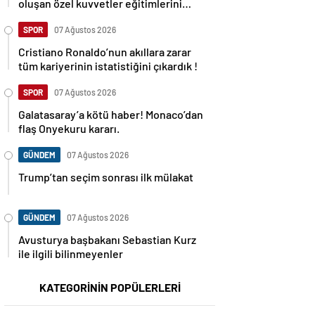
oluşan özel kuvvetler eğitimlerini
başlattı.
SPOR
07 Ağustos 2026
Cristiano Ronaldo’nun akıllara zarar
tüm kariyerinin istatistiğini çıkardık !
SPOR
07 Ağustos 2026
Galatasaray’a kötü haber! Monaco’dan
flaş Onyekuru kararı.
GÜNDEM
07 Ağustos 2026
Trump’tan seçim sonrası ilk mülakat
GÜNDEM
07 Ağustos 2026
Avusturya başbakanı Sebastian Kurz
ile ilgili bilinmeyenler
KATEGORİNİN POPÜLERLERİ