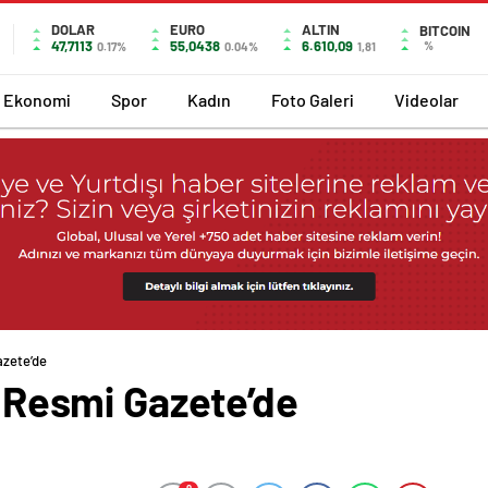
DOLAR
EURO
ALTIN
BITCOIN
47,7113
55,0438
6.610,09
%
0.17%
0.04%
1,81
Ekonomi
Spor
Kadın
Foto Galeri
Videolar
azete’de
i Resmi Gazete’de