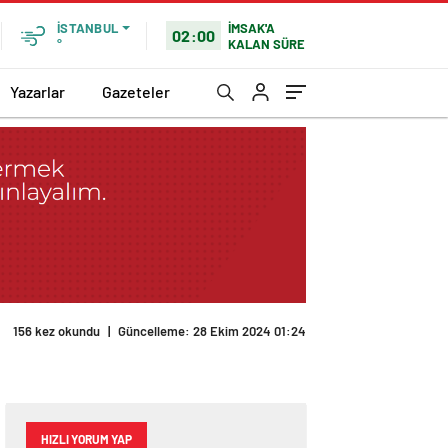
İMSAK'A
İSTANBUL
02:00
KALAN SÜRE
°
Yazarlar
Gazeteler
HIZLI YORUM YAP