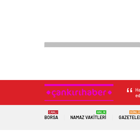
Çankırı Haber
Genel
Kırgızistan’da 8. Türk Filmle
Kırgızistan’da 8. T