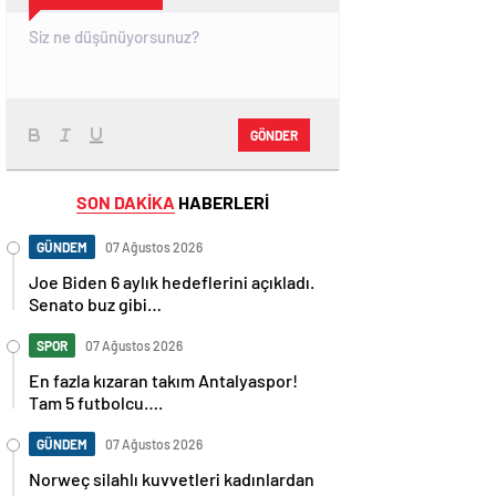
GÖNDER
SON DAKİKA
HABERLERİ
GÜNDEM
07 Ağustos 2026
Joe Biden 6 aylık hedeflerini açıkladı.
Senato buz gibi…
SPOR
07 Ağustos 2026
En fazla kızaran takım Antalyaspor!
Tam 5 futbolcu….
GÜNDEM
07 Ağustos 2026
Norweç silahlı kuvvetleri kadınlardan