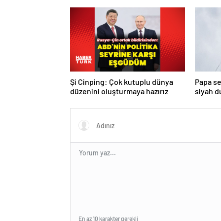
kararı: Serbest bırakıldı!
Şi Cinping: Çok kutuplu dünya
Papa se
düzenini oluşturmaya hazırız
siyah 
turda d
En az 10 karakter gerekli