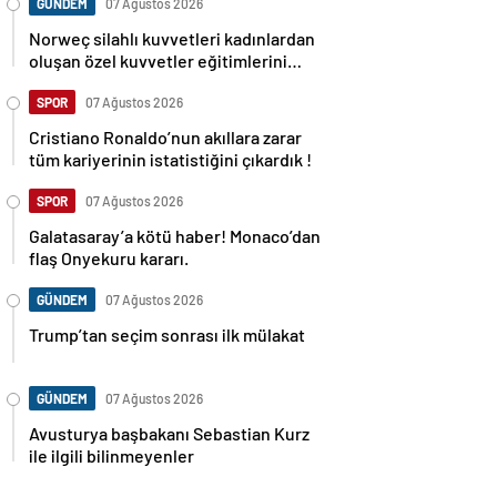
GÜNDEM
07 Ağustos 2026
Norweç silahlı kuvvetleri kadınlardan
oluşan özel kuvvetler eğitimlerini
başlattı.
SPOR
07 Ağustos 2026
Cristiano Ronaldo’nun akıllara zarar
tüm kariyerinin istatistiğini çıkardık !
SPOR
07 Ağustos 2026
Galatasaray’a kötü haber! Monaco’dan
flaş Onyekuru kararı.
GÜNDEM
07 Ağustos 2026
Trump’tan seçim sonrası ilk mülakat
GÜNDEM
07 Ağustos 2026
Avusturya başbakanı Sebastian Kurz
ile ilgili bilinmeyenler