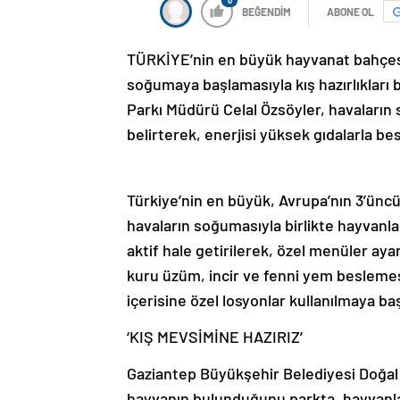
0
BEĞENDİM
ABONE OL
TÜRKİYE’nin en büyük hayvanat bahçes
soğumaya başlamasıyla kış hazırlıkları
Parkı Müdürü Celal Özsöyler, havaların s
belirterek, enerjisi yüksek gıdalarla b
Türkiye’nin en büyük, Avrupa’nın 3’ünc
havaların soğumasıyla birlikte hayvanlar
aktif hale getirilerek, özel menüler aya
kuru üzüm, incir ve fenni yem beslemesi
içerisine özel losyonlar kullanılmaya ba
‘KIŞ MEVSİMİNE HAZIRIZ’
Gaziantep Büyükşehir Belediyesi Doğal
hayvanın bulunduğunu parkta, hayvanları