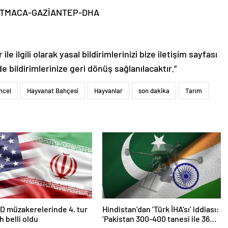
 ATMACA-GAZİANTEP-DHA
le ilgili olarak yasal bildirimlerinizi bize iletişim sayfası
de bildirimlerinize geri dönüş sağlanılacaktır.”
ncel
Hayvanat Bahçesi
Hayvanlar
son dakika
Tarım
D müzakerelerinde 4. tur
Hindistan’dan ‘Türk İHA’sı’ iddiası:
ih belli oldu
‘Pakistan 300-400 tanesi ile 36