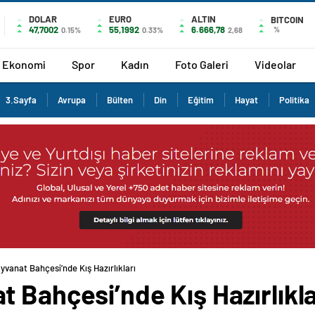
DOLAR
EURO
ALTIN
BITCOIN
47,7002
55,1992
6.666,78
%
0.15%
0.33%
2,68
Ekonomi
Spor
Kadın
Foto Galeri
Videolar
3.Sayfa
Avrupa
Bülten
Din
Eğitim
Hayat
Politika
vanat Bahçesi’nde Kış Hazırlıkları
 Bahçesi’nde Kış Hazırlıkla