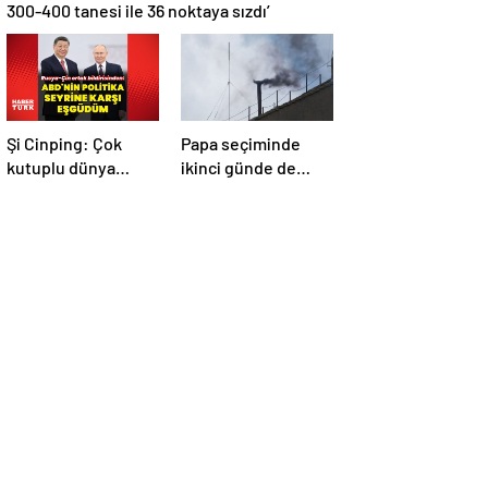
300-400 tanesi ile 36 noktaya sızdı’
Şi Cinping: Çok
Papa seçiminde
kutuplu dünya
ikinci günde de
düzenini
siyah dumanlar:
oluşturmaya hazırız
Papa üçüncü turda
da seçilemedi