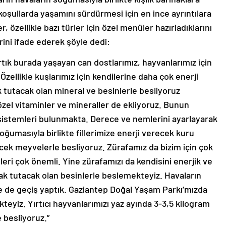
ı koşullarda yaşamını sürdürmesi için en ince ayrıntılara
özellikle bazı türler için özel menüler hazırladıklarını
rini ifade ederek şöyle dedi:
rtık burada yaşayan can dostlarımız, hayvanlarımız için
zellikle kuşlarımız için kendilerine daha çok enerji
k tutacak olan mineral ve besinlerle besliyoruz
 özel vitaminler ve mineraller de ekliyoruz. Bunun
sistemleri bulunmakta. Derece ve nemlerini ayarlayarak
soğumasıyla birlikte fillerimize enerji verecek kuru
cek meyvelerle besliyoruz. Zürafamız da bizim için çok
leri çok önemli. Yine zürafamızı da kendisini enerjik ve
ıcak tutacak olan besinlerle beslemekteyiz. Havaların
e de geçiş yaptık. Gaziantep Doğal Yaşam Parkı’mızda
teyiz. Yırtıcı hayvanlarımızı yaz ayında 3-3,5 kilogram
 besliyoruz.”