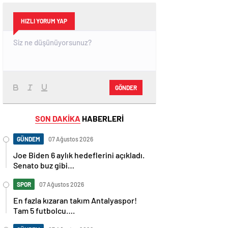
HIZLI YORUM YAP
GÖNDER
SON DAKİKA
HABERLERİ
GÜNDEM
07 Ağustos 2026
Joe Biden 6 aylık hedeflerini açıkladı.
Senato buz gibi…
SPOR
07 Ağustos 2026
En fazla kızaran takım Antalyaspor!
Tam 5 futbolcu….