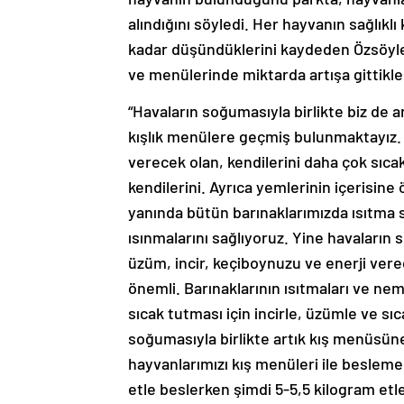
alındığını söyledi. Her hayvanın sağlıkl
kadar düşündüklerini kaydeden Özsöyler, 
ve menülerinde miktarda artışa gittikle
“Havaların soğumasıyla birlikte biz de a
kışlık menülere geçmiş bulunmaktayız. Ö
verecek olan, kendilerini daha çok sıca
kendilerini. Ayrıca yemlerinin içerisine
yanında bütün barınaklarımızda ısıtma 
ısınmalarını sağlıyoruz. Yine havaların 
üzüm, incir, keçiboynuzu ve enerji vere
önemli. Barınaklarının ısıtmaları ve nem
sıcak tutması için incirle, üzümle ve s
soğumasıyla birlikte artık kış menüsün
hayvanlarımızı kış menüleri ile beslemek
etle beslerken şimdi 5-5,5 kilogram etle