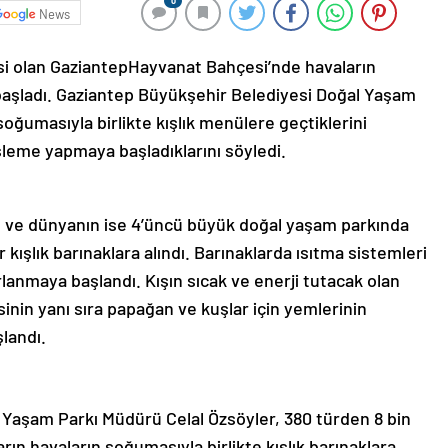
0
News
i olan GaziantepHayvanat Bahçesi’nde havaların
 başladı. Gaziantep Büyükşehir Belediyesi Doğal Yaşam
oğumasıyla birlikte kışlık menülere geçtiklerini
esleme yapmaya başladıklarını söyledi.
ü ve dünyanın ise 4’üncü büyük doğal yaşam parkında
 kışlık barınaklara alındı. Barınaklarda ısıtma sistemleri
rlanmaya başlandı. Kışın sıcak ve enerji tutacak olan
nin yanı sıra papağan ve kuşlar için yemlerinin
şlandı.
 Yaşam Parkı Müdürü Celal Özsöyler, 380 türden 8 bin
n havaların soğumasıyla birlikte kışlık barınaklara