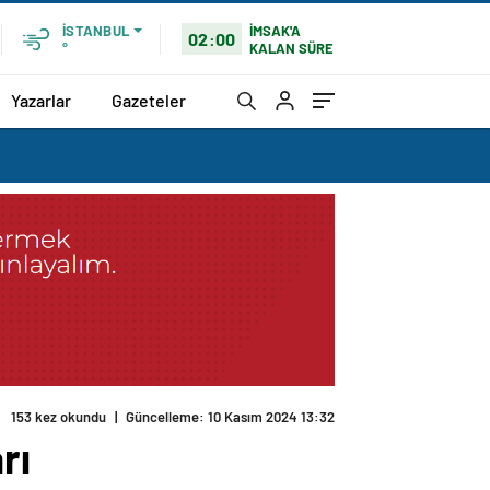
İMSAK'A
İSTANBUL
02:00
KALAN SÜRE
°
Yazarlar
Gazeteler
rı