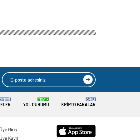
HIZLI YORUM YAP
GÖNDER
SON DAKİKA
HABERLERİ