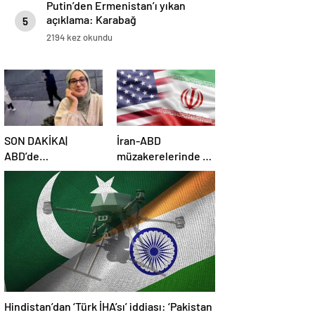
Putin’den Ermenistan’ı yıkan
açıklama: Karabağ
5
Azerbaycan’ın ayrılmaz bir
2194 kez okundu
parçasıdır!
SON DAKİKA|
İran-ABD
ABD’de
müzakerelerinde 4.
mahkemeden
tur için tarih belli
Rümeysa Öztürk
oldu
kararı: Serbest
bırakıldı!
Hindistan’dan ‘Türk İHA’sı’ iddiası: ‘Pakistan