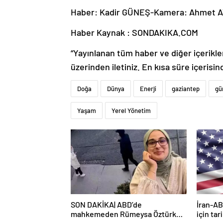
Haber: Kadir GÜNEŞ-Kamera: Ahmet
Haber Kaynak : SONDAKIKA.COM
“Yayınlanan tüm haber ve diğer içerikler i
üzerinden iletiniz. En kısa süre içerisin
Doğa
Dünya
Enerji
gaziantep
gü
Yaşam
Yerel Yönetim
SON DAKİKA| ABD’de
İran-AB
mahkemeden Rümeysa Öztürk
için tar