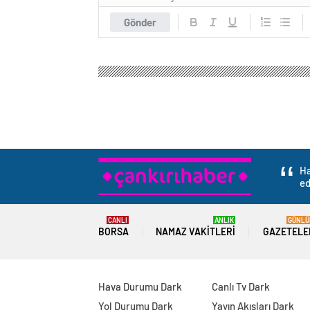
Gönder
Çankırı Haber
Gündem
3.Sayfa
Doğu Akdeniz’
Doğu Akdeniz’de fı