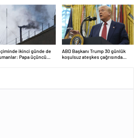
noktaya sızdı’
çiminde ikinci günde de
ABD Başkanı Trump 30 günlük
dumanlar: Papa üçüncü
koşulsuz ateşkes çağrısında
a seçilemedi
bulundu