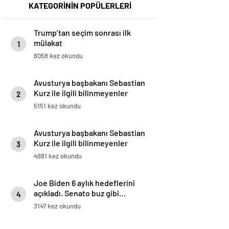
KATEGORİNİN POPÜLERLERİ
Trump’tan seçim sonrası ilk
mülakat
1
8058 kez okundu
Avusturya başbakanı Sebastian
Kurz ile ilgili bilinmeyenler
2
5151 kez okundu
Avusturya başbakanı Sebastian
Kurz ile ilgili bilinmeyenler
3
4981 kez okundu
Joe Biden 6 aylık hedeflerini
açıkladı. Senato buz gibi…
4
3147 kez okundu