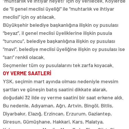
“muhtarlık ve ihtiyar heyeti” için oy verilecek. Köylerde
de “il genel meclisi üyeliği” ile “muhtarlık ve ihtiyar
meclisi” için oy atılacak.
Büyükşehir belediye başkanlığına ilişkin oy pusulası
“beyaz”, il genel meclisi üyeliklerine ilişkin pusula
“turuncu”, belediye başkanlığına ilişkin oy pusulası
“mavi”, belediye meclisi üyeliğine ilişkin oy pusulası ise
“sarı” renkli olacak.
Seçmenler tüm oy pusulalarını tek zarfa koyacak.
OY VERME SAATLERİ
YSK, seçimin mart ayında olması nedeniyle mevsim
şartları ve güneşin batış saatini dikkate alarak,
doğudaki 32 ilde oy verme saatini bir saat erkene aldı.
Bu nedenle, Adıyaman, Ağrı, Artvin, Bingöl, Bitlis,
Diyarbakır, Elazığ, Erzincan, Erzurum, Gaziantep,
Giresun, Gümüşhane, Hakkari, Kars, Malatya,