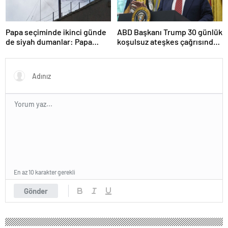
Papa seçiminde ikinci günde
ABD Başkanı Trump 30 günlük
de siyah dumanlar: Papa
koşulsuz ateşkes çağrısında
üçüncü turda da seçilemedi
bulundu
En az 10 karakter gerekli
Gönder