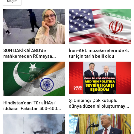
Seçim
SON DAKİKA| ABD’de
İran-ABD müzakerelerinde 4.
mahkemeden Rümeysa
tur için tarih belli oldu
Öztürk kararı: Serbest
bırakıldı!
Şi Cinping: Çok kutuplu
Hindistan’dan ‘Türk İHA’sı’
dünya düzenini oluşturmaya
iddiası: ‘Pakistan 300-400
hazırız
tanesi ile 36 noktaya sızdı’