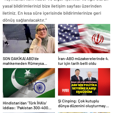
yasal bildirimlerinizi bize iletişim sayfası üzerinden
iletiniz. En kısa süre içerisinde bildirimlerinize geri
dönüş sağlanılacaktır.”
SON DAKİKA| ABD’de
İran-ABD müzakerelerinde 4.
mahkemeden Rümeysa
tur için tarih belli oldu
Öztürk kararı: Serbest
bırakıldı!
Şi Cinping: Çok kutuplu
Hindistan’dan ‘Türk İHA’sı’
dünya düzenini oluşturmaya
iddiası: ‘Pakistan 300-400
hazırız
tanesi ile 36 noktaya sızdı’