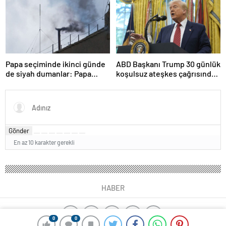
Papa seçiminde ikinci günde
ABD Başkanı Trump 30 günlük
de siyah dumanlar: Papa
koşulsuz ateşkes çağrısında
üçüncü turda da seçilemedi
bulundu
Gönder
En az 10 karakter gerekli
HABER
0
0