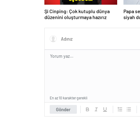
Şi Cinping: Çok kutuplu dünya
Papa se
düzenini oluşturmaya hazırız
siyah 
turda d
En az 10 karakter gerekli
Gönder