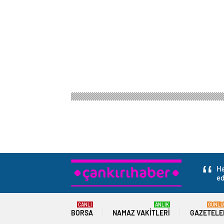
Ha
ed
CANLI
ANLIK
GÜNLÜ
BORSA
NAMAZ VAKITLERI
GAZETELE