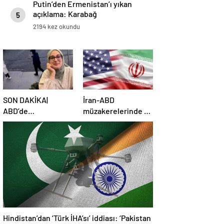
Putin’den Ermenistan’ı yıkan
açıklama: Karabağ
5
Azerbaycan’ın ayrılmaz bir
2194 kez okundu
parçasıdır!
SON DAKİKA|
İran-ABD
ABD’de
müzakerelerinde 4.
mahkemeden
tur için tarih belli
Rümeysa Öztürk
oldu
kararı: Serbest
bırakıldı!
Hindistan’dan ‘Türk İHA’sı’ iddiası: ‘Pakistan