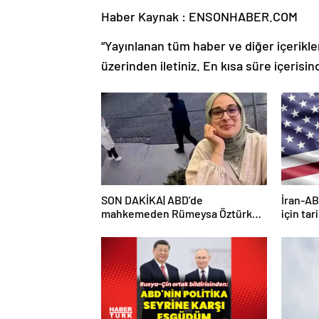
Haber Kaynak : ENSONHABER.COM
“Yayınlanan tüm haber ve diğer içerikler i
üzerinden iletiniz. En kısa süre içerisin
SON DAKİKA| ABD’de
İran-AB
mahkemeden Rümeysa Öztürk
için tar
kararı: Serbest bırakıldı!