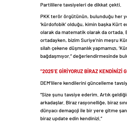
Partililere tavsiyeleri de dikkat çekti.
PKK terör örgütünün, bulunduğu her ye
‘kürdofobik’ olduğu, kimin başka Kürt en
olarak da matematik olarak da ortada. Bu
ortadayken, bizim Suriye’nin meşru Kürt 
silah çekene düşmanlık yapmamızı, ‘Kürd
bağdaşmıyor.” değerlendirmesinde bul
“2025’E GİRİYORUZ BİRAZ KENDİNİZİ
DEM’lilere kendilerini güncelleme tavs
“Size şunu tavsiye ederim. Artık geldiğ
arkadaşlar. Biraz rasyonelliğe, biraz sı
dünyacı demagoji ile bir yere gitme şan
biraz update edin kendinizi.”