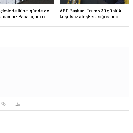
çiminde ikinci günde de
ABD Başkanı Trump 30 günlük
dumanlar: Papa üçüncü
koşulsuz ateşkes çağrısında
a seçilemedi
bulundu