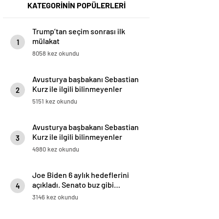
KATEGORİNİN POPÜLERLERİ
Trump’tan seçim sonrası ilk
mülakat
1
8058 kez okundu
Avusturya başbakanı Sebastian
Kurz ile ilgili bilinmeyenler
2
5151 kez okundu
Avusturya başbakanı Sebastian
Kurz ile ilgili bilinmeyenler
3
4980 kez okundu
Joe Biden 6 aylık hedeflerini
açıkladı. Senato buz gibi…
4
3146 kez okundu