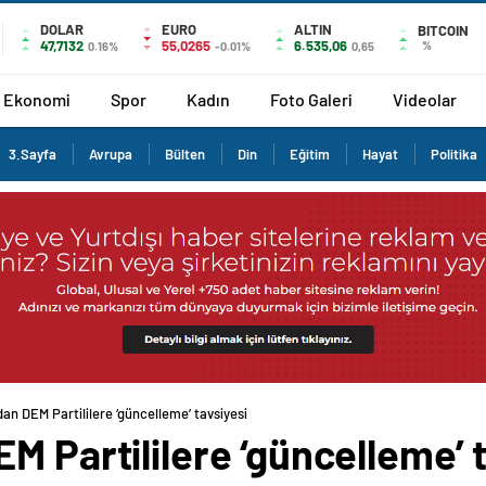
DOLAR
EURO
ALTIN
BITCOIN
47,7132
55,0265
6.535,06
%
0.16%
-0.01%
0,65
Ekonomi
Spor
Kadın
Foto Galeri
Videolar
3.Sayfa
Avrupa
Bülten
Din
Eğitim
Hayat
Politika
an DEM Partililere ‘güncelleme’ tavsiyesi
M Partililere ‘güncelleme’ 