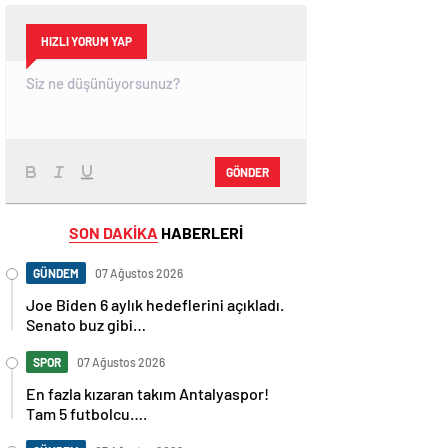
HIZLI YORUM YAP
GÖNDER
SON DAKİKA
HABERLERİ
GÜNDEM
07 Ağustos 2026
Joe Biden 6 aylık hedeflerini açıkladı.
Senato buz gibi…
SPOR
07 Ağustos 2026
En fazla kızaran takım Antalyaspor!
Tam 5 futbolcu….