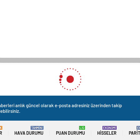
berleri anlık güncel olarak e-posta adresiniz üzerinden takip
ebilirsiniz.
K
TAHMİNİ
LİG
EKONOMİ
E
R
HAVA DURUMU
PUAN DURUMU
HISSELER
PARI