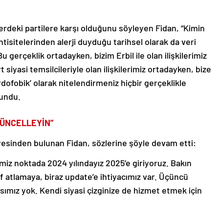
rdeki partilere karşı olduğunu söyleyen Fidan, “Kimin
tisitelerinden alerji duyduğu tarihsel olarak da veri
 gerçeklik ortadayken, bizim Erbil ile olan ilişkilerimiz
siyasi temsilcileriyle olan ilişkilerimiz ortadayken, bize
ofobik’ olarak nitelendirmeniz hiçbir gerçeklikle
undu.
 GÜNCELLEYİN”
iyesinden bulunan Fidan, sözlerine şöyle devam etti:
imiz noktada 2024 yılındayız 2025’e giriyoruz. Bakın
nıf atlamaya, biraz update’e ihtiyacımız var. Üçüncü
sımız yok. Kendi siyasi çizginize de hizmet etmek için