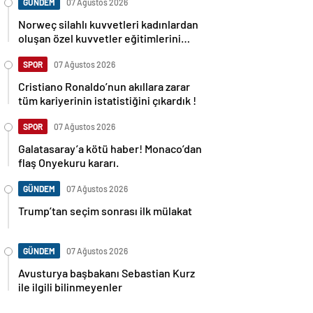
GÜNDEM
07 Ağustos 2026
Norweç silahlı kuvvetleri kadınlardan
oluşan özel kuvvetler eğitimlerini
başlattı.
SPOR
07 Ağustos 2026
Cristiano Ronaldo’nun akıllara zarar
tüm kariyerinin istatistiğini çıkardık !
SPOR
07 Ağustos 2026
Galatasaray’a kötü haber! Monaco’dan
flaş Onyekuru kararı.
GÜNDEM
07 Ağustos 2026
Trump’tan seçim sonrası ilk mülakat
GÜNDEM
07 Ağustos 2026
Avusturya başbakanı Sebastian Kurz
ile ilgili bilinmeyenler