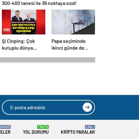
300-400 tanesi ile 36 noktaya sızdı’
Şi Cinping: Çok
Papa seçiminde
kutuplu dünya
ikinci günde de
düzenini
siyah dumanlar:
oluşturmaya hazırız
Papa üçüncü turda
da seçilemedi
KONOMİ
TRAFİK
CANLI
TELER
YOL DURUMU
KRIPTO PARALAR