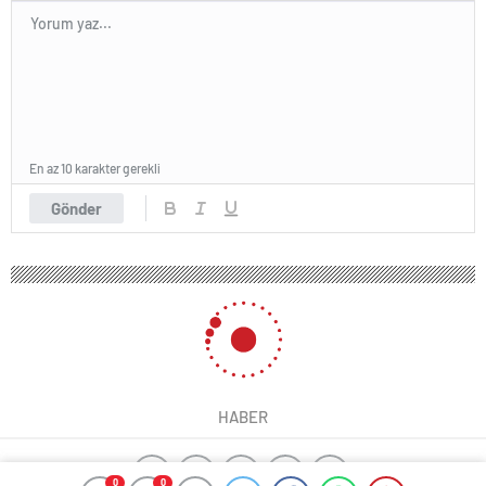
En az 10 karakter gerekli
Gönder
HABER
0
0