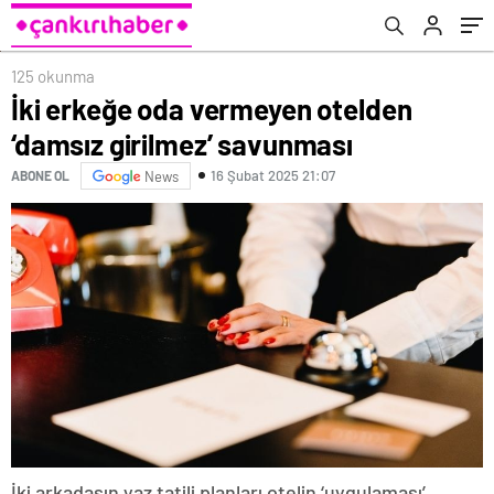
125 okunma
İki erkeğe oda vermeyen otelden
‘damsız girilmez’ savunması
16 Şubat 2025 21:07
ABONE OL
News
İki arkadaşın yaz tatili planları otelin ‘uygulaması’