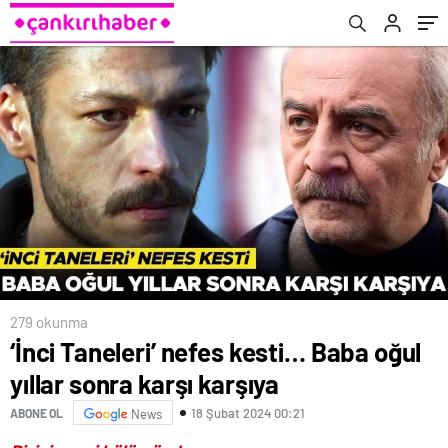
279 okunma
‘İnci Taneleri’ nefes kesti… Baba oğul
yıllar sonra karşı karşıya
18 Şubat 2024 00:21
ABONE OL
News