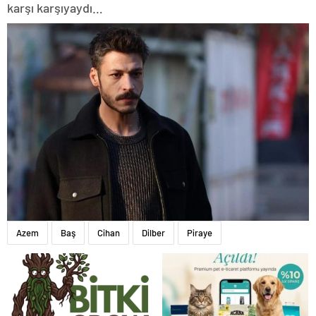
karşı karşıyaydı…
Azem
Baş
Cihan
Dilber
Piraye