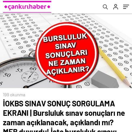
açıklanacak, açıklandı mı? MEB duyurdu! İşte
bursluluk sınavı (İOKBS) sonuç tarihi…
199 okunma
İOKBS SINAV SONUÇ SORGULAMA
EKRANI | Bursluluk sınav sonuçları ne
zaman açıklanacak, açıklandı mı?
MEB duyurdu! İşte bursluluk sınavı