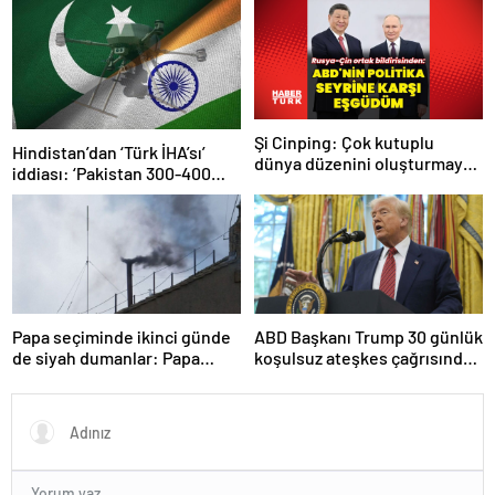
bırakıldı!
Şi Cinping: Çok kutuplu
Hindistan’dan ‘Türk İHA’sı’
dünya düzenini oluşturmaya
iddiası: ‘Pakistan 300-400
hazırız
tanesi ile 36 noktaya sızdı’
Papa seçiminde ikinci günde
ABD Başkanı Trump 30 günlük
de siyah dumanlar: Papa
koşulsuz ateşkes çağrısında
üçüncü turda da seçilemedi
bulundu