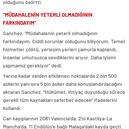
olduğunu belirtti.
“MÜDAHALENİN YETERLİ OLMADIĞININ
FARKINDAYIM”
Sanchez, “Müdahalenin yeterli olmadığının
farkındayım. Ciddi sorunlar olduğunu biliyorum. Temel
hizmetler çöktü, yerleşim yerleri çamurla kaplandı,
insanlar umutsuzca sevdiklerini arıyor. Daha iyisini
yapmamız gerekiyor” dedi.
Yarına kadar selden etkilenen noktalarda 2 bin 500
askerin yanı sıra 5 bin asker daha konuşlandırılacağını
aktaran Sanchez, “Hükümet, ihtiyaç duyulduğu sürece
gerekli tüm kaynakları seferber edecek” ifadelerini
kullandı.
Can kayıplarının 208’i Valencia’da, 2’si Kastilya-La
Mancha’da, 1’i Endülüs’e bağlı Malaga’daki kayda geçti.