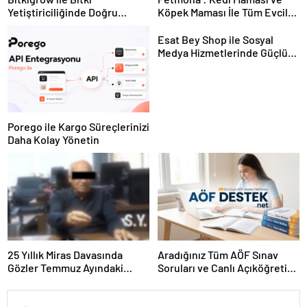
Yetiştiriciliğinde Doğru
Köpek Maması İle Tüm Evcil
Ekipman ve Ürün Seçimi
Hayvan Ürünleri
Esat Bey Shop ile Sosyal
Medya Hizmetlerinde Güçlü
Panel Deneyimi
Porego ile Kargo Süreçlerinizi
Daha Kolay Yönetin
25 Yıllık Miras Davasında
Aradığınız Tüm AÖF Sınav
Gözler Temmuz Ayındaki
Soruları ve Canlı Açıköğretim
Karar Duruşmasına Çevrildi
Forumu Burada