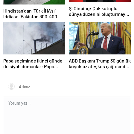
Şi Cinping: Çok kutuplu
Hindistan’dan ‘Türk İHA’sı’
dünya düzenini oluşturmaya
iddiası: ‘Pakistan 300-400
hazırız
tanesi ile 36 noktaya sızdı’
Papa seçiminde ikinci günde
ABD Başkanı Trump 30 günlük
de siyah dumanlar: Papa
koşulsuz ateşkes çağrısında
üçüncü turda da seçilemedi
bulundu