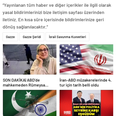
“Yayınlanan tüm haber ve diğer içerikler ile ilgili olarak
yasal bildirimlerinizi bize iletişim sayfası üzerinden
iletiniz. En kısa süre içerisinde bildirimlerinize geri
dönüş sağlanılacaktır.”
Gazze
Gazze Şeridi
İsrail Savunma Kuvvetleri
SON DAKİKA| ABD’de
İran-ABD müzakerelerinde 4.
mahkemeden Rümeysa
tur için tarih belli oldu
Öztürk kararı: Serbest
bırakıldı!