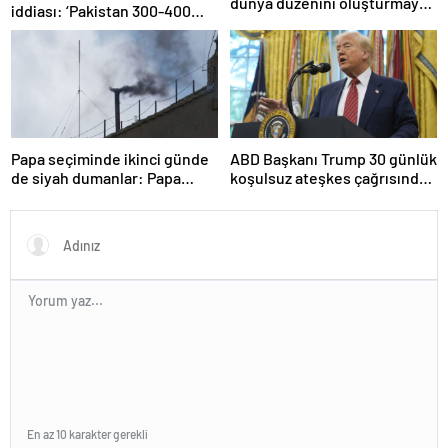
dünya düzenini oluşturmaya
iddiası: ‘Pakistan 300-400
hazırız
tanesi ile 36 noktaya sızdı’
Papa seçiminde ikinci günde
ABD Başkanı Trump 30 günlük
de siyah dumanlar: Papa
koşulsuz ateşkes çağrısında
üçüncü turda da seçilemedi
bulundu
En az 10 karakter gerekli