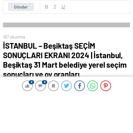
Gönder
197 okunma
İSTANBUL – Beşiktaş SEÇİM
SONUÇLARI EKRANI 2024 | İstanbul,
Beşiktaş 31 Mart belediye yerel seçim
sonuçları ve oy oranları
Hurriyet.com.tr seçim sayfasında
0
0
0
0
olacak
9 Haziran 2024 00:21
ABONE OL
News