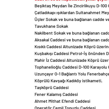
Beşiktaş Meydan İle Zincirlikuyu D-100 
Çatladıkapı ışıklardan Sultanahmet Mey
Üçler Sokak ve buna bağlanan cadde ve
Tavukhane Sokak
Nakilbent Sokak ve buna bağlanan cadd
Aksakal Caddesi ve buna bağlanan cadd
Kısıklı Caddesi Altunizade Köprü üzeri
Kuşbakışı Caddesi Petrol-İş önünden D
Mahir İz Caddesi Altunizade Köprü üzer
Tophanelioğlu Caddesi D-100 Karayolu 
Uzunçayır O-1 Bağlantı Yolu Fenerbahç
Köprülü Kavşağı Kadıköy istikameti,
Taşköprü Caddesi
Fener Kalamış Caddesi
Ahmet Mithat Efendi Caddesi
Operatör Cemil Topuzlu Caddesi