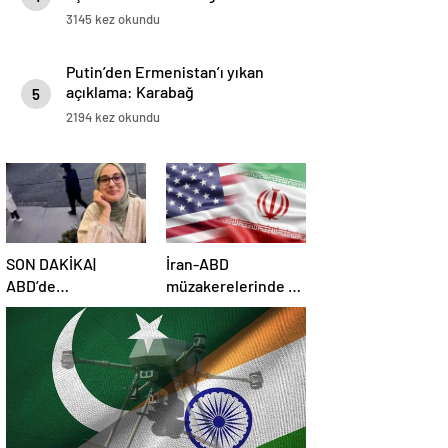
3145 kez okundu
Putin’den Ermenistan’ı yıkan
açıklama: Karabağ
5
Azerbaycan’ın ayrılmaz bir
2194 kez okundu
parçasıdır!
SON DAKİKA|
İran-ABD
ABD’de
müzakerelerinde 4.
mahkemeden
tur için tarih belli
Rümeysa Öztürk
oldu
kararı: Serbest
bırakıldı!