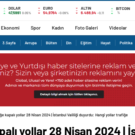
DOLAR
EURO
ALTIN
BITCOIN
47,5991
54,9764
6.488,94
%
0.05%
-0.09%
-0,11
Ekonomi
Spor
Kadın
Foto Galeri
Videolar
3.Sayfa
Avrupa
Bülten
Din
Eğitim
Hayat
Politika
iğe kapalı yollar 28 Nisan 2024 | İstanbul Valiliği duyurdu: Hangi yollar trafiğe
palı yollar 28 Nisan 2024 | İs