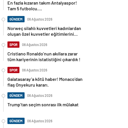
En fazla kızaran takım Antalyaspor!
Tam 5 futbolcu….
GÜNDEM
06 Ağustos 2026
Norweç silahlı kuvvetleri kadınlardan
oluşan özel kuvvetler eğitimlerini
başlattı.
SPOR
06 Ağustos 2026
Cristiano Ronaldo’nun akıllara zarar
tüm kariyerinin istatistiğini çıkardık !
SPOR
06 Ağustos 2026
Galatasaray’a kötü haber! Monaco’dan
flaş Onyekuru kararı.
GÜNDEM
06 Ağustos 2026
Trump’tan seçim sonrası ilk mülakat
GÜNDEM
06 Ağustos 2026