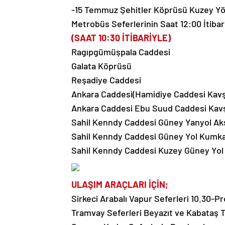
-15 Temmuz Şehitler Köprüsü Kuzey Yönü
Metrobüs Seferlerinin Saat 12:00 İtibar
(SAAT 10:30 İTİBARİYLE)
Ragıpgümüşpala Caddesi
Galata Köprüsü
Reşadiye Caddesi
Ankara Caddesi(Hamidiye Caddesi Kavşa
Ankara Caddesi Ebu Suud Caddesi Kavşa
Sahil Kenndy Caddesi Güney Yanyol Aks
Sahil Kenndy Caddesi Güney Yol Kumkap
Sahil Kenndy Caddesi Kuzey Güney Yol 
ULAŞIM ARAÇLARI İÇİN;
Sirkeci Arabalı Vapur Seferleri 10.30-
Tramvay Seferleri Beyazıt ve Kabataş T