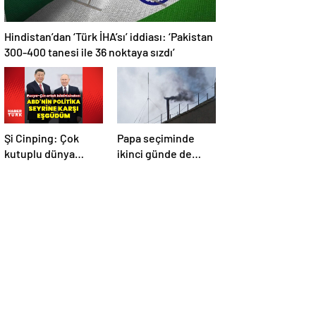
Hindistan’dan ‘Türk İHA’sı’ iddiası: ‘Pakistan
300-400 tanesi ile 36 noktaya sızdı’
Şi Cinping: Çok
Papa seçiminde
kutuplu dünya
ikinci günde de
düzenini
siyah dumanlar:
oluşturmaya hazırız
Papa üçüncü turda
da seçilemedi