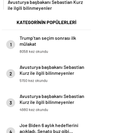
Avusturya başbakanı Sebastian Kurz
ile ilgili bilinmeyenler
KATEGORİNİN POPÜLERLERİ
Trump’tan seçim sonrası ilk
mülakat
1
8058 kez okundu
Avusturya başbakanı Sebastian
Kurz ile ilgili bilinmeyenler
2
5150 kez okundu
Avusturya başbakanı Sebastian
Kurz ile ilgili bilinmeyenler
3
4980 kez okundu
Joe Biden 6 aylık hedeflerini
açıkladı. Senato buz gibi…
4