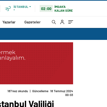
İMSAK'A
İSTANBUL
02:00
KALAN SÜRE
°
Yazarlar
Gazeteler
187 kez okundu
|
Güncelleme: 18 Temmuz 2024
00:03
tanbul Valiliği