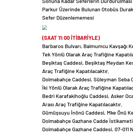
Sonuna Kadar Seferlerin Durdurulması
Parkur Üzerinde Bulunan Otobüs Durakla
Sefer Düzenlememesi
(SAAT 11:00 İTİBARİYLE)
Barbaros Bulvarı, Balmumcu Kavşağı Kes
Tek Yönlü Olarak Araç Trafiğine Kapatıla
Beşiktaş Caddesi, Beşiktaş Meydan Kes
Araç Trafiğine Kapatılacaktır.
Dolmabahçe Caddesi, Süleyman Seba C
İki Yönlü Olarak Araç Trafiğine Kapatılac
Bedri Karafakihoğlu Caddesi, Asker Oc
Arası Araç Trafiğine Kapatılacaktır.
Gümüşsuyu İnönü Caddesi, Mke Önü Kes
Dolmabahçe Gazhane Cadde İstikametine
Dolmabahçe Gazhane Caddesi, 07-011 Nol