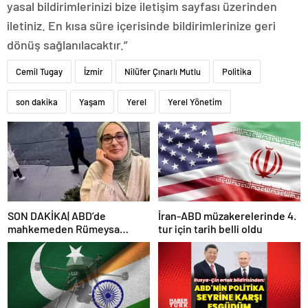
yasal bildirimlerinizi bize iletişim sayfası üzerinden
iletiniz. En kısa süre içerisinde bildirimlerinize geri
dönüş sağlanılacaktır.”
Cemil Tugay
İzmir
Nilüfer Çınarlı Mutlu
Politika
son dakika
Yaşam
Yerel
Yerel Yönetim
SON DAKİKA| ABD’de
İran-ABD müzakerelerinde 4.
mahkemeden Rümeysa
tur için tarih belli oldu
Öztürk kararı: Serbest
bırakıldı!