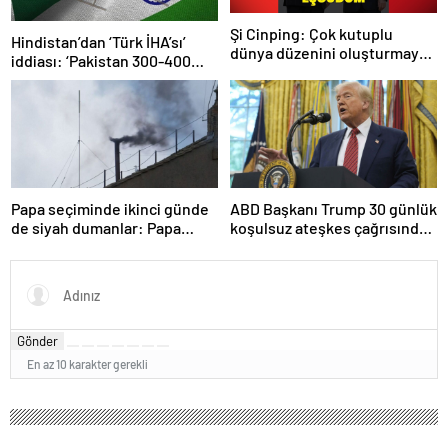
Şi Cinping: Çok kutuplu
Hindistan’dan ‘Türk İHA’sı’
dünya düzenini oluşturmaya
iddiası: ‘Pakistan 300-400
hazırız
tanesi ile 36 noktaya sızdı’
Papa seçiminde ikinci günde
ABD Başkanı Trump 30 günlük
de siyah dumanlar: Papa
koşulsuz ateşkes çağrısında
üçüncü turda da seçilemedi
bulundu
Gönder
En az 10 karakter gerekli