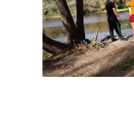
0
BEĞENDİM
ABONE OL
Balıkesir’in Susurluk ilçesinde derede 