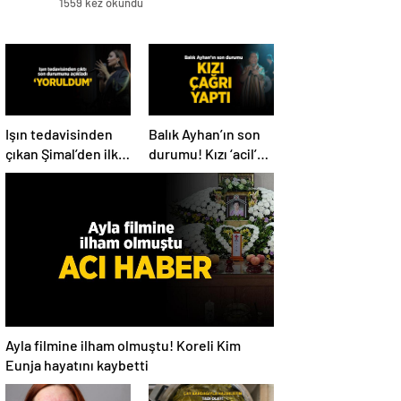
1559 kez okundu
Işın tedavisinden
Balık Ayhan’ın son
çıkan Şimal’den ilk
durumu! Kızı ‘acil’
açıklama! ‘Ben çok
diyerek paylaştı
yoruldum’
Ayla filmine ilham olmuştu! Koreli Kim
Eunja hayatını kaybetti