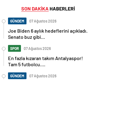
SON DAKİKA
HABERLERİ
GÜNDEM
07 Ağustos 2026
Joe Biden 6 aylık hedeflerini açıkladı.
Senato buz gibi…
SPOR
07 Ağustos 2026
En fazla kızaran takım Antalyaspor!
Tam 5 futbolcu….
GÜNDEM
07 Ağustos 2026
Norweç silahlı kuvvetleri kadınlardan
oluşan özel kuvvetler eğitimlerini
başlattı.
SPOR
07 Ağustos 2026
Cristiano Ronaldo’nun akıllara zarar
tüm kariyerinin istatistiğini çıkardık !
SPOR
07 Ağustos 2026