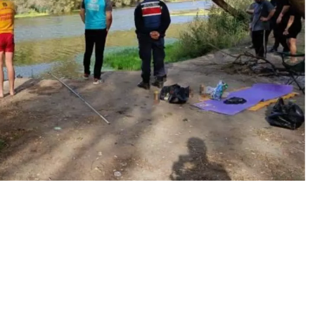
0
News
yüzmek isteyen bir vatandaş hayatını kaybetti.