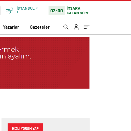
İMSAK'A
İSTANBUL
02:00
KALAN SÜRE
°
Yazarlar
Gazeteler
HIZLI YORUM YAP