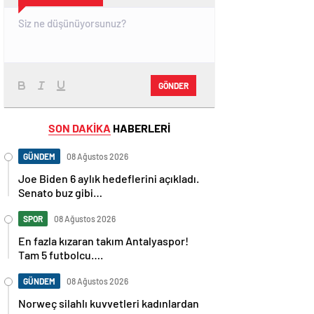
GÖNDER
SON DAKİKA
HABERLERİ
GÜNDEM
08 Ağustos 2026
Joe Biden 6 aylık hedeflerini açıkladı.
Senato buz gibi…
SPOR
08 Ağustos 2026
En fazla kızaran takım Antalyaspor!
Tam 5 futbolcu….
GÜNDEM
08 Ağustos 2026
Norweç silahlı kuvvetleri kadınlardan