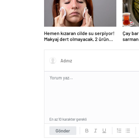
Hemen kızaran cilde su serpiyor!
Çay bar
Makyaj dert olmayacak, 2 ürün
sarmanı
yetiyor
ortasın
En az 10 karakter gerekli
Gönder