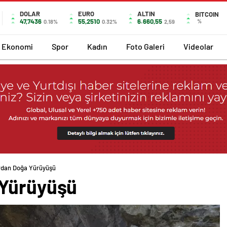
DOLAR
EURO
ALTIN
BITCOIN
47,7436
55,2510
6.660,55
%
0.18%
0.32%
2,59
Ekonomi
Spor
Kadın
Foto Galeri
Videolar
rdan Doğa Yürüyüşü
 Yürüyüşü