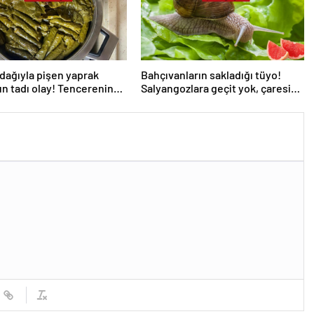
dağıyla pişen yaprak
Bahçıvanların sakladığı tüyo!
n tadı olay! Tencerenin
Salyangozlara geçit yok, çaresi
a koyun
turuncu kabukta