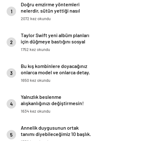
Doğru emzirme yöntemleri
nelerdir, sütün yettiği nasıl
1
anlaşılır?
2072 kez okundu
Taylor Swift yeni albüm planları
için düğmeye bastığını sosyal
2
medyadan duyurdu!
1752 kez okundu
Bu kış kombinlere doyacağınız
onlarca model ve onlarca detay.
3
1650 kez okundu
Yalnızlık beslenme
alışkanlığınızı değiştirmesin!
4
Duygusal yeme ile başa çıkılmalı
1634 kez okundu
Annelik duygusunun ortak
tanımı diyebileceğimiz 10 başlık.
5