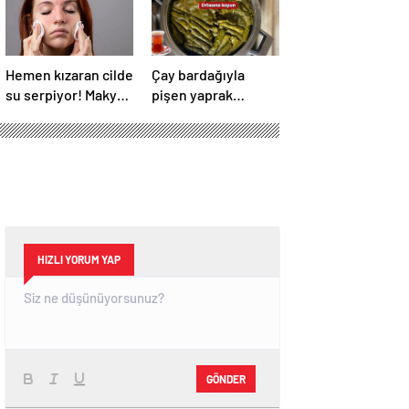
Hemen kızaran cilde
Çay bardağıyla
su serpiyor! Makyaj
pişen yaprak
dert olmayacak, 2
sarmanın tadı olay!
ürün yetiyor
Tencerenin
ortasına koyun
HIZLI YORUM YAP
GÖNDER