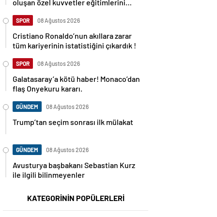
oluşan özel kuvvetler eğitimlerini
başlattı.
SPOR
08 Ağustos 2026
Cristiano Ronaldo’nun akıllara zarar
tüm kariyerinin istatistiğini çıkardık !
SPOR
08 Ağustos 2026
Galatasaray’a kötü haber! Monaco’dan
flaş Onyekuru kararı.
GÜNDEM
08 Ağustos 2026
Trump’tan seçim sonrası ilk mülakat
GÜNDEM
08 Ağustos 2026
Avusturya başbakanı Sebastian Kurz
ile ilgili bilinmeyenler
KATEGORİNİN POPÜLERLERİ