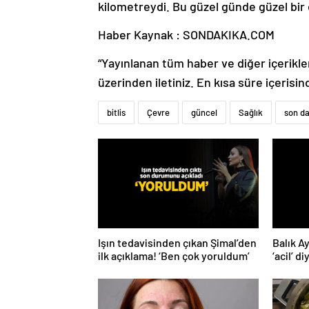
kilometreydi. Bu güzel günde güzel bir e
Haber Kaynak : SONDAKIKA.COM
“Yayınlanan tüm haber ve diğer içerikler i
üzerinden iletiniz. En kısa süre içerisin
bitlis
Çevre
güncel
Sağlık
son d
Işın tedavisinden çıkan Şimal’den
Balık A
ilk açıklama! ‘Ben çok yoruldum’
‘acil’ d