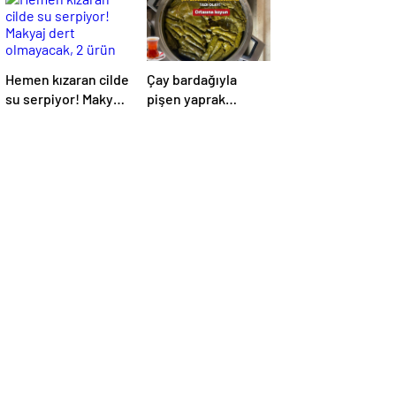
Hemen kızaran cilde
Çay bardağıyla
su serpiyor! Makyaj
pişen yaprak
dert olmayacak, 2
sarmanın tadı olay!
ürün yetiyor
Tencerenin
ortasına koyun