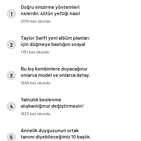
Doğru emzirme yöntemleri
nelerdir, sütün yettiği nasıl
1
anlaşılır?
2070 kez okundu
Taylor Swift yeni albüm planları
için düğmeye bastığını sosyal
2
medyadan duyurdu!
1751 kez okundu
Bu kış kombinlere doyacağınız
onlarca model ve onlarca detay.
3
1649 kez okundu
Yalnızlık beslenme
alışkanlığınızı değiştirmesin!
4
Duygusal yeme ile başa çıkılmalı
1633 kez okundu
Annelik duygusunun ortak
tanımı diyebileceğimiz 10 başlık.
5