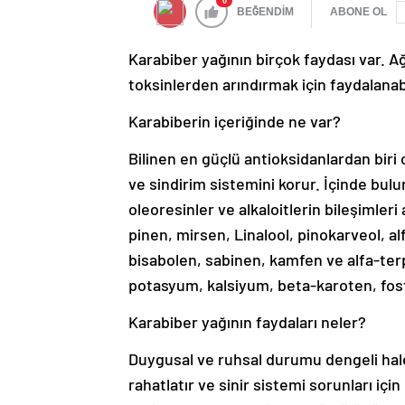
0
BEĞENDİM
ABONE OL
Karabiber yağının birçok faydası var. Ağ
toksinlerden arındırmak için faydalanabili
Karabiberin içeriğinde ne var?
Bilinen en güçlü antioksidanlardan biri 
ve sindirim sistemini korur. İçinde bu
oleoresinler ve alkaloitlerin bileşimler
pinen, mirsen, Linalool, pinokarveol, al
bisabolen, sabinen, kamfen ve alfa-te
potasyum, kalsiyum, beta-karoten, fosf
Karabiber yağının faydaları neler?
Duygusal ve ruhsal durumu dengeli hale
rahatlatır ve sinir sistemi sorunları iç