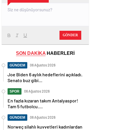
GÖNDER
SON DAKİKA
HABERLERİ
06 Ağustos 2026
GÜNDEM
Joe Biden 6 aylık hedeflerini açıkladı.
Senato buz gibi…
06 Ağustos 2026
SPOR
En fazla kızaran takım Antalyaspor!
Tam 5 futbolcu….
06 Ağustos 2026
GÜNDEM
Norweç silahlı kuvvetleri kadınlardan