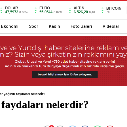
DOLAR
EURO
ALTIN
BITCOIN
47,5972
55,0544
6.526,20
%
0.06%
0.07%
0,46
Ekonomi
Spor
Kadın
Foto Galeri
Videolar
r yağının faydaları nelerdir?
faydaları nelerdir?