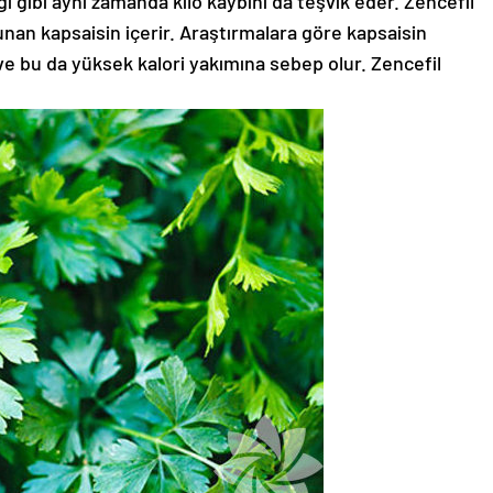
ı gibi aynı zamanda kilo kaybını da teşvik eder. Zencefil
unan kapsaisin içerir. Araştırmalara göre kapsaisin
 ve bu da yüksek kalori yakımına sebep olur. Zencefil