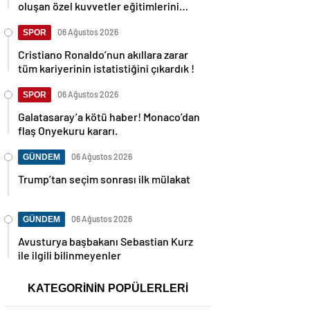
oluşan özel kuvvetler eğitimlerini
başlattı.
06 Ağustos 2026
SPOR
Cristiano Ronaldo’nun akıllara zarar
tüm kariyerinin istatistiğini çıkardık !
06 Ağustos 2026
SPOR
Galatasaray’a kötü haber! Monaco’dan
flaş Onyekuru kararı.
06 Ağustos 2026
GÜNDEM
Trump’tan seçim sonrası ilk mülakat
06 Ağustos 2026
GÜNDEM
Avusturya başbakanı Sebastian Kurz
ile ilgili bilinmeyenler
KATEGORİNİN POPÜLERLERİ