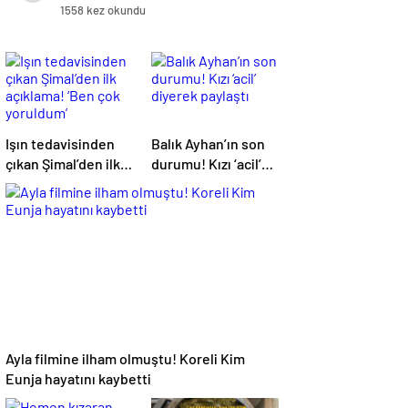
1558 kez okundu
Işın tedavisinden
Balık Ayhan’ın son
çıkan Şimal’den ilk
durumu! Kızı ‘acil’
açıklama! ‘Ben çok
diyerek paylaştı
yoruldum’
Ayla filmine ilham olmuştu! Koreli Kim
Eunja hayatını kaybetti