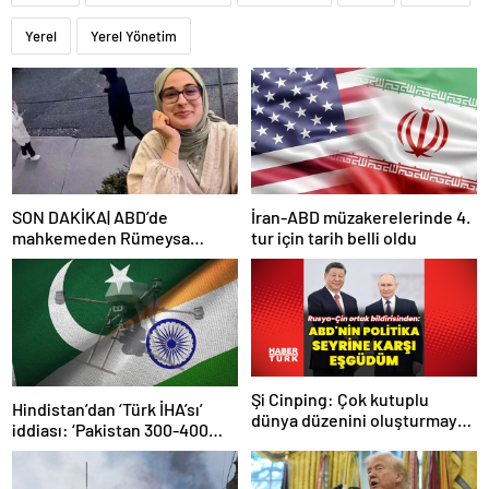
Yerel
Yerel Yönetim
SON DAKİKA| ABD’de
İran-ABD müzakerelerinde 4.
mahkemeden Rümeysa
tur için tarih belli oldu
Öztürk kararı: Serbest
bırakıldı!
Şi Cinping: Çok kutuplu
Hindistan’dan ‘Türk İHA’sı’
dünya düzenini oluşturmaya
iddiası: ‘Pakistan 300-400
hazırız
tanesi ile 36 noktaya sızdı’