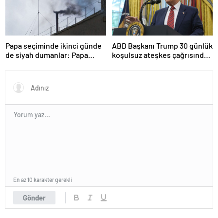
Papa seçiminde ikinci günde
ABD Başkanı Trump 30 günlük
de siyah dumanlar: Papa
koşulsuz ateşkes çağrısında
üçüncü turda da seçilemedi
bulundu
En az 10 karakter gerekli
Gönder