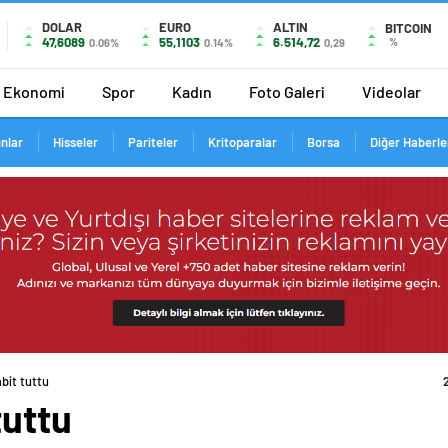
DOLAR
EURO
ALTIN
BITCOIN
47,6089
55,1103
6.514,72
%
0.06%
0.14%
0,29
Ekonomi
Spor
Kadın
Foto Galeri
Videolar
ınlar
Hisseler
Pariteler
Kritoparalar
Borsa
Diğer Haberle
bit tuttu
tuttu