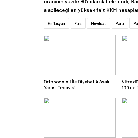
oranının yüzde 80’i olarak belirlendi. Ban
alabileceği en yüksek faiz KKM hesaplar
Enflasyon
Faiz
Mevduat
Para
Po
Ortopodoloji İle Diyabetik Ayak
Vitra d
Yarası Tedavisi
100 ger
lavabos
lavabo 