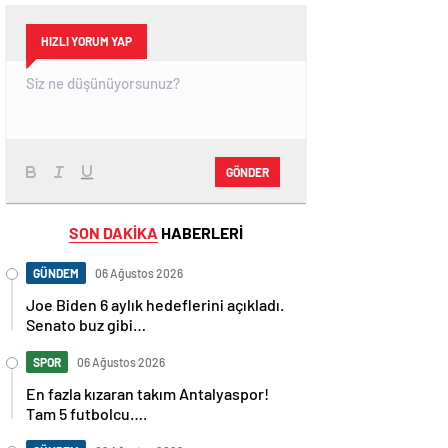
HIZLI YORUM YAP
GÖNDER
SON DAKİKA
HABERLERİ
GÜNDEM
06 Ağustos 2026
Joe Biden 6 aylık hedeflerini açıkladı.
Senato buz gibi…
SPOR
06 Ağustos 2026
En fazla kızaran takım Antalyaspor!
Tam 5 futbolcu….