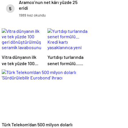
Aramco’nun net kârı yüzde 25
eridi
5
1989 kez okundu
Vitra dünyanın ilk
Yurtdışı turlarında
ve tek yüzde 100
senet formülü…
geri dönüştürülmüş
Kredi kartı
seramik lavabosunu
yasaklanınca yeni
üretti: En çevreci
yöntemler çıktı
lavabo Türkiye’den
Türk Telekom’dan 500 milyon dolarlı