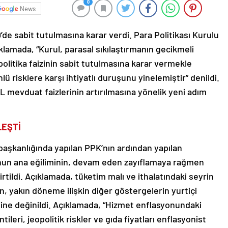
0
News
0’de sabit tutulmasına karar verdi. Para Politikası Kurulu
klamada, “Kurul, parasal sıkılaştırmanın gecikmeli
olitika faizinin sabit tutulmasına karar vermekle
lü risklere karşı ihtiyatlı duruşunu yinelemiştir” denildi.
L mevduat faizlerinin artırılmasına yönelik yeni adım
LEŞTİ
aşkanlığında yapılan PPK’nın ardından yapılan
onun ana eğiliminin, devam eden zayıflamaya rağmen
tildi. Açıklamada, tüketim malı ve ithalatındaki seyrin
n, yakın döneme ilişkin diğer göstergelerin yurtiçi
ğine değinildi. Açıklamada, “Hizmet enflasyonundaki
ileri, jeopolitik riskler ve gıda fiyatları enflasyonist