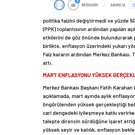
0
BEĞENDİM
ABONE OL
politika faizini değiştirmedi ve yüzde 5
(PPK) toplantısının ardından yapılan açı
etkilerini de göz önünde bulundurarak p
birlikte, enflasyon üzerindeki yukarı yön
Faiz kararın ardından Merkez Bankası, T
attı.
MART ENFLASYONU YÜKSEK GERÇEK
Merkez Bankası Başkanı Fatih Karahan b
açıklamada, mart ayında aylık enflasy
öngörülenden yüksek gerçekleştiği belir
cari dengedeki iyileşmeye katkı verirke
talepte direncin sürdüğüne işaret etti
yüksek seyir ve katılık, enflasyon beklent