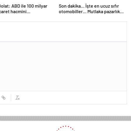
olat: ABD ile 100 milyar
Son dakika… İşte en ucuz sıfır
icaret hacmini
otomobiller… Mutlaka pazarlık
eştirebiliriz
edin