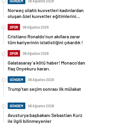
GÜNDEM
06 Ağustos 2026
Norweç silahlı kuvvetleri kadınlardan
oluşan özel kuvvetler eğitimlerini
başlattı.
SPOR
06 Ağustos 2026
Cristiano Ronaldo’nun akıllara zarar
tüm kariyerinin istatistiğini çıkardık !
SPOR
06 Ağustos 2026
Galatasaray’a kötü haber! Monaco’dan
flaş Onyekuru kararı.
GÜNDEM
06 Ağustos 2026
Trump’tan seçim sonrası ilk mülakat
GÜNDEM
06 Ağustos 2026
Avusturya başbakanı Sebastian Kurz
ile ilgili bilinmeyenler