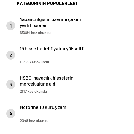
KATEGORİNİN POPÜLERLERİ
Yabancı ilgisini üzerine çeken
yerli hisseler
1
63884 kez okundu
15 hisse hedef fiyatını yükseltti
2
11753 kez okundu
HSBC, havacılık hisselerini
mercek altına aldı
3
2117 kez okundu
Motorine 10 kuruş zam
4
2048 kez okundu