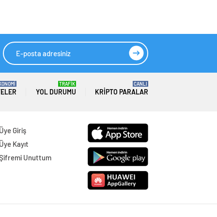
KONOMİ
TRAFİK
CANLI
TELER
YOL DURUMU
KRIPTO PARALAR
Üye Giriş
Üye Kayıt
Şifremi Unuttum