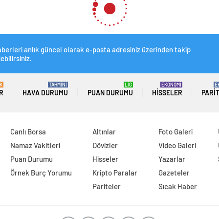
berleri anlık güncel olarak e-posta adresiniz üzerinden takip
ebilirsiniz.
K
TAHMİNİ
LİG
EKONOMİ
E
R
HAVA DURUMU
PUAN DURUMU
HISSELER
PARI
Canlı Borsa
Altınlar
Foto Galeri
Namaz Vakitleri
Dövizler
Video Galeri
Puan Durumu
Hisseler
Yazarlar
Örnek Burç Yorumu
Kripto Paralar
Gazeteler
Pariteler
Sıcak Haber