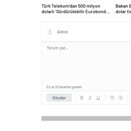
Türk Telekom’dan 500 milyon
Bakan B
dolarlı ‘Sürdürülebilir Eurobond’
dolar t
ihracı
gerçekl
En az 10 karakter gerekli
Gönder