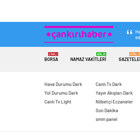
Ha
ed
CANLI
ANLIK
GÜNLÜ
BORSA
NAMAZ VAKITLERI
GAZETELE
Hava Durumu Dark
Canlı Tv Dark
Yol Durumu Dark
Yayın Akışları Dark
Canlı Tv Light
Nöbetçi Eczaneler
Son Dakika
smm panel