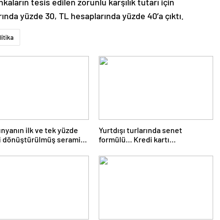
kaların tesis edilen zorunlu karşılık tutarı için
ında yüzde 30, TL hesaplarında yüzde 40’a çıktı.
litika
ünyanın ilk ve tek yüzde
Yurtdışı turlarında senet
i dönüştürülmüş seramik
formülü… Kredi kartı
unu üretti: En çevreci
yasaklanınca yeni yöntemler çıktı
Türkiye’den