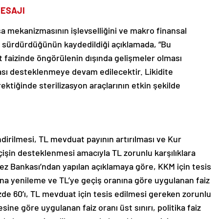
MESAJI
asa mekanizmasının işlevselliğini ve makro finansal
yı sürdürdüğünün kaydedildiği açıklamada, “Bu
faizinde öngörülenin dışında gelişmeler olması
ı desteklenmeye devam edilecektir. Likidite
ektiğinde sterilizasyon araçlarının etkin şekilde
irilmesi, TL mevduat payının artırılması ve Kur
şin desteklenmesi amacıyla TL zorunlu karşılıklara
kez Bankası’ndan yapılan açıklamaya göre, KKM için tesis
ına yenileme ve TL’ye geçiş oranına göre uygulanan faiz
yüzde 60’ı, TL mevduat için tesis edilmesi gereken zorunlu
esine göre uygulanan faiz oranı üst sınırı, politika faiz