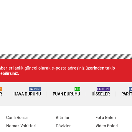
berleri anlık güncel olarak e-posta adresiniz üzerinden takip
ebilirsiniz.
K
TAHMİNİ
LİG
EKONOMİ
E
R
HAVA DURUMU
PUAN DURUMU
HISSELER
PARI
Canlı Borsa
Altınlar
Foto Galeri
Namaz Vakitleri
Dövizler
Video Galeri