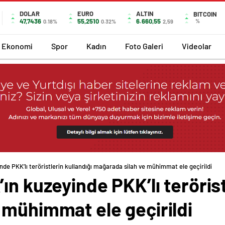
DOLAR
EURO
ALTIN
BITCOIN
47,7436
55,2510
6.660,55
%
0.18%
0.32%
2,59
Ekonomi
Spor
Kadın
Foto Galeri
Videolar
nde PKK’lı teröristlerin kullandığı mağarada silah ve mühimmat ele geçirildi
ın kuzeyinde PKK’lı terörist
 mühimmat ele geçirildi