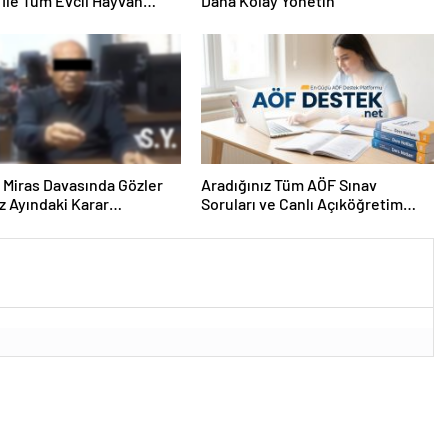
İle Tüm Evcil Hayvan
Daha Kolay Yönetin
i
ık Miras Davasında Gözler
Aradığınız Tüm AÖF Sınav
 Ayındaki Karar
Soruları ve Canlı Açıköğretim
sına Çevrildi
Forumu Burada