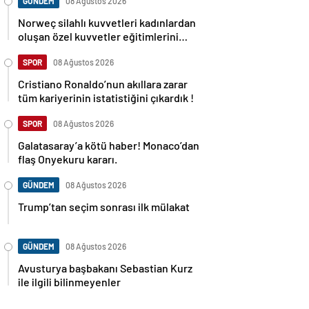
GÜNDEM
08 Ağustos 2026
Norweç silahlı kuvvetleri kadınlardan
oluşan özel kuvvetler eğitimlerini
başlattı.
SPOR
08 Ağustos 2026
Cristiano Ronaldo’nun akıllara zarar
tüm kariyerinin istatistiğini çıkardık !
SPOR
08 Ağustos 2026
Galatasaray’a kötü haber! Monaco’dan
flaş Onyekuru kararı.
GÜNDEM
08 Ağustos 2026
Trump’tan seçim sonrası ilk mülakat
GÜNDEM
08 Ağustos 2026
Avusturya başbakanı Sebastian Kurz
ile ilgili bilinmeyenler