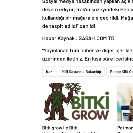
Sosyal medya hesabından yapılan açıkl
devam ediyor. Irak’ın kuzeyindeki Penç
kullandığı bir mağara ele geçirildi. M
de tespit edildi” denildi.
Haber Kaynak : SABAH.COM.TR
“Yayınlanan tüm haber ve diğer içerikler i
üzerinden iletiniz. En kısa süre içerisin
Irak
Milli Savunma Bakanlığı
Pençe Kilit 
Bitkigrow ile Bitki
Petmon