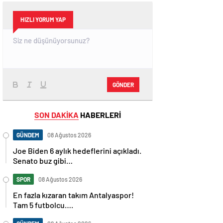
HIZLI YORUM YAP
GÖNDER
SON DAKİKA
HABERLERİ
GÜNDEM
08 Ağustos 2026
Joe Biden 6 aylık hedeflerini açıkladı.
Senato buz gibi…
SPOR
08 Ağustos 2026
En fazla kızaran takım Antalyaspor!
Tam 5 futbolcu….