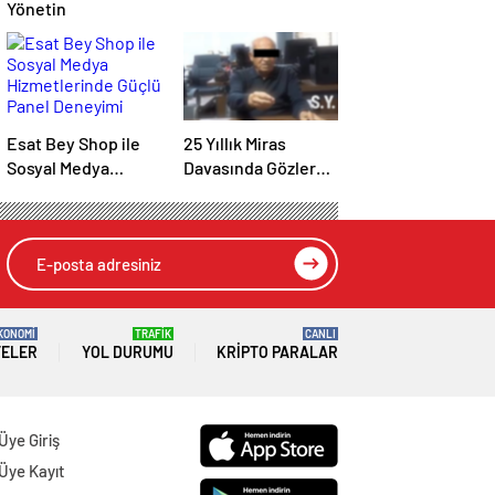
Yönetin
Esat Bey Shop ile
25 Yıllık Miras
Sosyal Medya
Davasında Gözler
Hizmetlerinde
Temmuz Ayındaki
Güçlü Panel
Karar Duruşmasına
Deneyimi
Çevrildi
KONOMİ
TRAFİK
CANLI
TELER
YOL DURUMU
KRIPTO PARALAR
Üye Giriş
Üye Kayıt