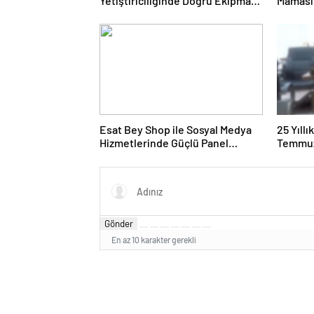
Yetiştiriciliğinde Doğru Ekipman
Maması 
ve Ürün Seçimi
Ürünler
Esat Bey Shop ile Sosyal Medya
25 Yıll
Hizmetlerinde Güçlü Panel
Temmuz
Deneyimi
Duruşma
Gönder
En az 10 karakter gerekli