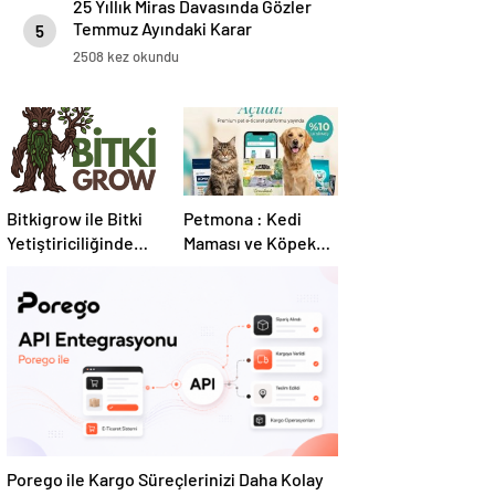
25 Yıllık Miras Davasında Gözler
Temmuz Ayındaki Karar
5
Duruşmasına Çevrildi
2508 kez okundu
Bitkigrow ile Bitki
Petmona : Kedi
Yetiştiriciliğinde
Maması ve Köpek
Doğru Ekipman ve
Maması İle Tüm
Ürün Seçimi
Evcil Hayvan
Ürünleri
Porego ile Kargo Süreçlerinizi Daha Kolay