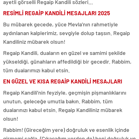
ayetli görselli Regaip Kandili sözleri…
RESİMLİ REGAİP KANDİLİ MESAJLARI
2025
Bu mübarek gecede, yüce Mevla’nın rahmetiyle
aydınlanan kalplerimiz, sevgiyle dolup taşsın. Regaip
Kandiliniz mübarek olsun!
Regaip Kandili, duaların en güzel ve samimi şekilde
yükseldiği, günahların affedildiği bir gecedir. Rabbim,
tüm dualarımızı kabul etsin.
EN GÜZEL VE KISA
REGAİP KANDİLİ MESAJLARI
Regaip Kandili’nin feyziyle, geçmişin pişmanlıklarını
unutun, geleceğe umutla bakın. Rabbim, tüm
dualarınızı kabul etsin. Regaip Kandiliniz mübarek
olsun!
Rabbim! (Gireceğim yere) doğruluk ve esenlik içinde
girmemi sağla. (Çıkacağım yerden de) beni doğruluk ve