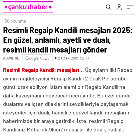
mesajları gönder
136 okunma
Resimli Regaip Kandili mesajları 2025:
En güzel, anlamlı, ayetli ve dualı,
resimli kandil mesajları gönder
2 Ocak 2025 22:11
ABONE OL
News
Resimli Regaip Kandili mesajları…
Üç ayların ilki Recep
ayının müjdeleyicisi Regaip Kandili 2 Ocak Perşembe
günü idrak ediliyor. İslam alemi bir Regaip Kandili’ne
daha kavuşmanın heyeacanı içerisinde. Bu özel günde
dualarını ve içten dileklerini sevdikleriyle paylaşamak
isteyenler için dualı, hadisli en güzel kandil mesajlarını
haberimizde bir araya getirdik. İşte, resimli ‘Regaip
Kandiliniz Mübarek Olsun’ mesajları ile dualı, hadisli,