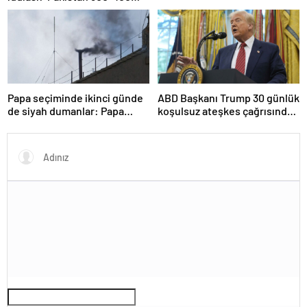
hazırız
tanesi ile 36 noktaya sızdı’
Papa seçiminde ikinci günde
ABD Başkanı Trump 30 günlük
de siyah dumanlar: Papa
koşulsuz ateşkes çağrısında
üçüncü turda da seçilemedi
bulundu