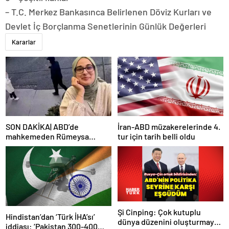
– T.C. Merkez Bankasınca Belirlenen Döviz Kurları ve
Devlet İç Borçlanma Senetlerinin Günlük Değerleri
Kararlar
SON DAKİKA| ABD’de
İran-ABD müzakerelerinde 4.
mahkemeden Rümeysa
tur için tarih belli oldu
Öztürk kararı: Serbest
bırakıldı!
Şi Cinping: Çok kutuplu
Hindistan’dan ‘Türk İHA’sı’
dünya düzenini oluşturmaya
iddiası: ‘Pakistan 300-400