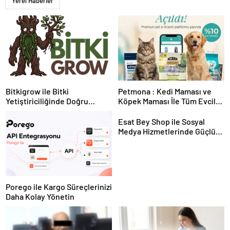
Yerel Haberler
Bitkigrow ile Bitki
Petmona : Kedi Maması ve
Yetiştiriciliğinde Doğru
Köpek Maması İle Tüm Evcil
Ekipman ve Ürün Seçimi
Hayvan Ürünleri
Esat Bey Shop ile Sosyal
Medya Hizmetlerinde Güçlü
Panel Deneyimi
Porego ile Kargo Süreçlerinizi
Daha Kolay Yönetin