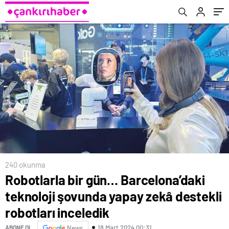
inceledik
240 okunma
Robotlarla bir gün… Barcelona’daki
teknoloji şovunda yapay zekâ destekli
robotları inceledik
18 Mart 2024 00:31
ABONE OL
News