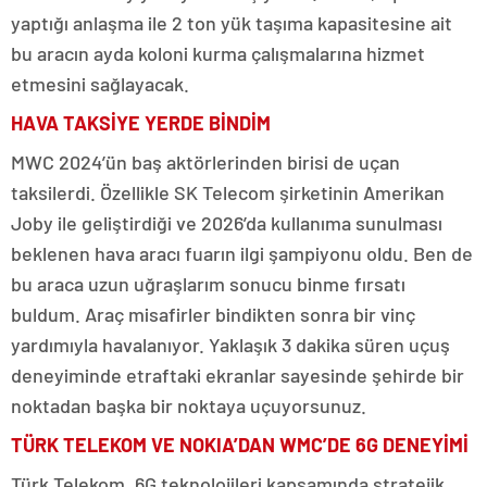
yaptığı anlaşma ile 2 ton yük taşıma kapasitesine ait
bu aracın ayda koloni kurma çalışmalarına hizmet
etmesini sağlayacak.
HAVA TAKSİYE YERDE BİNDİM
MWC 2024’ün baş aktörlerinden birisi de uçan
taksilerdi. Özellikle SK Telecom şirketinin Amerikan
Joby ile geliştirdiği ve 2026’da kullanıma sunulması
beklenen hava aracı fuarın ilgi şampiyonu oldu. Ben de
bu araca uzun uğraşlarım sonucu binme fırsatı
buldum. Araç misafirler bindikten sonra bir vinç
yardımıyla havalanıyor. Yaklaşık 3 dakika süren uçuş
deneyiminde etraftaki ekranlar sayesinde şehirde bir
noktadan başka bir noktaya uçuyorsunuz.
TÜRK TELEKOM VE NOKIA’DAN WMC’DE 6G DENEYİMİ
Türk Telekom, 6G teknolojileri kapsamında stratejik