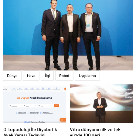
Dünya
Hava
İlgi
Robot
Uygulama
Ortopodoloji İle Diyabetik
Vitra dünyanın ilk ve tek
Ayak Yarası Tedavisi
yüzde 100 geri