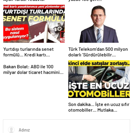
dönüştürülmüş seramik
lavabosunu üretti: En çevreci
lavabo Türkiye’den
Yurtdışı turlarında senet
Türk Telekom’dan 500 milyon
formülü… Kredi kartı
dolarlı ‘Sürdürülebilir
yasaklanınca yeni yöntemler
Eurobond’ ihracı
çıktı
Bakan Bolat: ABD ile 100
milyar dolar ticaret hacmini
gerçekleştirebiliriz
Son dakika… İşte en ucuz sıfır
otomobiller… Mutlaka
pazarlık edin