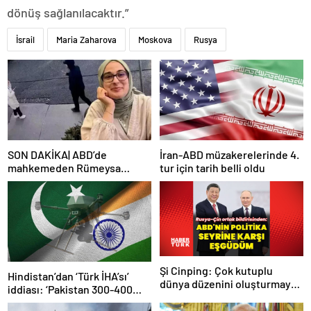
dönüş sağlanılacaktır.”
İsrail
Maria Zaharova
Moskova
Rusya
SON DAKİKA| ABD’de
İran-ABD müzakerelerinde 4.
mahkemeden Rümeysa
tur için tarih belli oldu
Öztürk kararı: Serbest
bırakıldı!
Şi Cinping: Çok kutuplu
Hindistan’dan ‘Türk İHA’sı’
dünya düzenini oluşturmaya
iddiası: ‘Pakistan 300-400
hazırız
tanesi ile 36 noktaya sızdı’