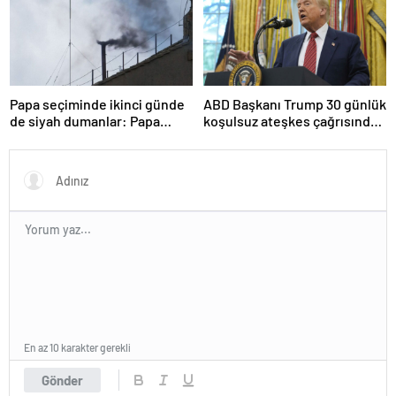
Papa seçiminde ikinci günde
ABD Başkanı Trump 30 günlük
de siyah dumanlar: Papa
koşulsuz ateşkes çağrısında
üçüncü turda da seçilemedi
bulundu
En az 10 karakter gerekli
Gönder