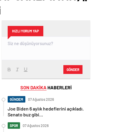
i
HIZLI YORUM YAP
GÖNDER
SON DAKİKA
HABERLERİ
GÜNDEM
07 Ağustos 2026
Joe Biden 6 aylık hedeflerini açıkladı.
Senato buz gibi…
SPOR
07 Ağustos 2026