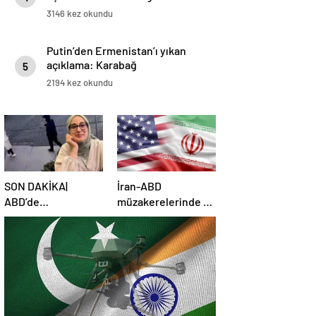
3146 kez okundu
Putin’den Ermenistan’ı yıkan
açıklama: Karabağ
5
Azerbaycan’ın ayrılmaz bir
2194 kez okundu
parçasıdır!
SON DAKİKA|
İran-ABD
ABD’de
müzakerelerinde 4.
mahkemeden
tur için tarih belli
Rümeysa Öztürk
oldu
kararı: Serbest
bırakıldı!