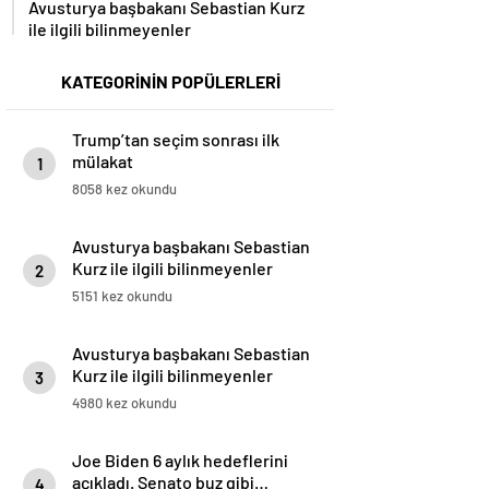
Avusturya başbakanı Sebastian Kurz
ile ilgili bilinmeyenler
KATEGORİNİN POPÜLERLERİ
Trump’tan seçim sonrası ilk
mülakat
1
8058 kez okundu
Avusturya başbakanı Sebastian
Kurz ile ilgili bilinmeyenler
2
5151 kez okundu
Avusturya başbakanı Sebastian
Kurz ile ilgili bilinmeyenler
3
4980 kez okundu
Joe Biden 6 aylık hedeflerini
açıkladı. Senato buz gibi…
4