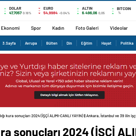
DOLAR
EURO
ALTIN
BITCOIN
47,7057
54,9984
6.496,06
%
0.16%
-0.04%
0,05
Ekonomi
Spor
Kadın
Foto Galeri
Videolar
3.Sayfa
Avrupa
Bülten
Din
Eğitim
Hayat
Politika
ığı kura sonuçları 2024 (İŞÇİ ALIMI-CANLI YAYIN) || Ankara, İstanbul ve 39 ilin işç
ura sonuçları 2024 (İŞÇİ AL