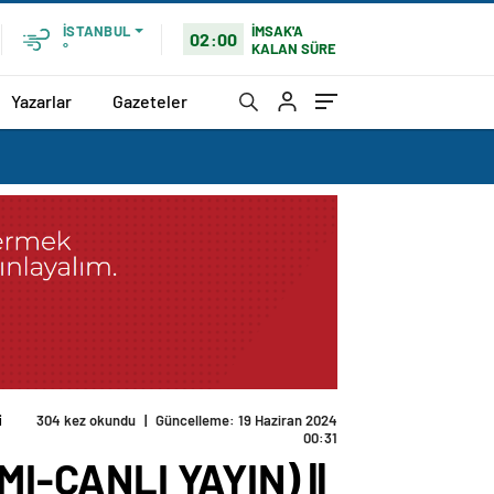
İMSAK'A
İSTANBUL
02:00
KALAN SÜRE
°
Yazarlar
Gazeteler
i
304 kez okundu
|
Güncelleme: 19 Haziran 2024
00:31
IMI-CANLI YAYIN) ||