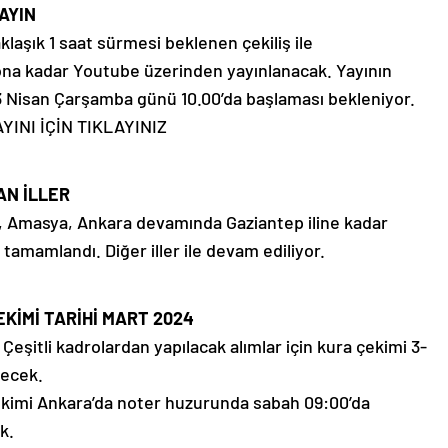
YAYIN
yaklaşık 1 saat sürmesi beklenen çekiliş ile
ona kadar Youtube üzerinden yayınlanacak. Yayının
 3 Nisan Çarşamba günü 10.00’da başlaması bekleniyor.
YINI İÇİN TIKLAYINIZ
AN İLLER
, Amasya, Ankara devamında Gaziantep iline kadar
i tamamlandı. Diğer iller ile devam ediliyor.
EKİMİ TARİHİ MART 2024
. Çeşitli kadrolardan yapılacak alımlar için kura çekimi 3-
lecek.
 çekimi Ankara’da noter huzurunda sabah 09:00’da
k.