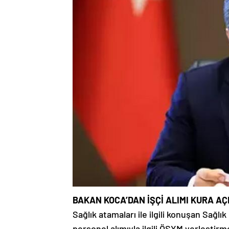
BAKAN KOCA’DAN İŞÇİ ALIMI KURA A
Sağlık atamaları ile ilgili konuşan Sağlı
personel alımıyla ilgili ÖSYM yerleştirm