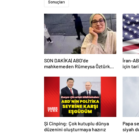
Sonuçları
SON DAKİKA| ABD’de
İran-AB
mahkemeden Rümeysa Öztürk
için tar
kararı: Serbest bırakıldı!
Şi Cinping: Çok kutuplu dünya
Papa se
düzenini oluşturmaya hazırız
siyah 
turda d