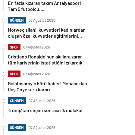
En fazla kızaran takım Antalyaspor!
Tam 5 futbolcu….
GÜNDEM
07 Ağustos 2026
Norweç silahlı kuvvetleri kadınlardan
oluşan özel kuvvetler eğitimlerini
başlattı.
SPOR
07 Ağustos 2026
Cristiano Ronaldo’nun akıllara zarar
tüm kariyerinin istatistiğini çıkardık !
SPOR
07 Ağustos 2026
Galatasaray’a kötü haber! Monaco’dan
flaş Onyekuru kararı.
GÜNDEM
07 Ağustos 2026
Trump’tan seçim sonrası ilk mülakat
GÜNDEM
07 Ağustos 2026