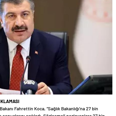
ÇIKLAMASI
k Bakanı Fahrettin Koca, “Sağlık Bakanlığı’na 27 bin
e sonuçlarını açıkladı. Sözleşmeli pozisyonlara 27 bin