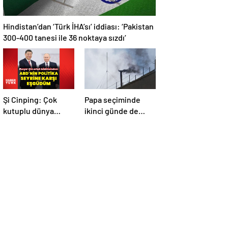
Hindistan’dan ‘Türk İHA’sı’ iddiası: ‘Pakistan
300-400 tanesi ile 36 noktaya sızdı’
Şi Cinping: Çok
Papa seçiminde
kutuplu dünya
ikinci günde de
düzenini
siyah dumanlar:
oluşturmaya hazırız
Papa üçüncü turda
da seçilemedi