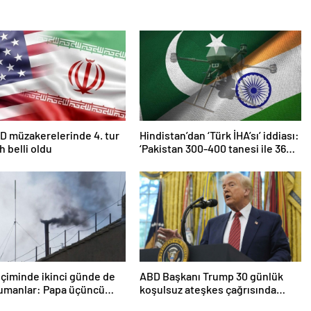
D müzakerelerinde 4. tur
Hindistan’dan ‘Türk İHA’sı’ iddiası:
ih belli oldu
‘Pakistan 300-400 tanesi ile 36
noktaya sızdı’
çiminde ikinci günde de
ABD Başkanı Trump 30 günlük
dumanlar: Papa üçüncü
koşulsuz ateşkes çağrısında
a seçilemedi
bulundu