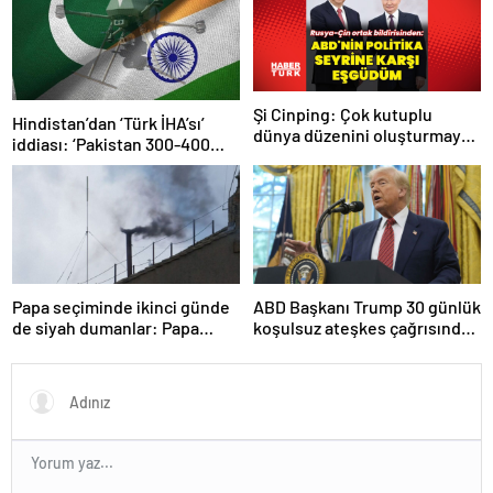
Şi Cinping: Çok kutuplu
Hindistan’dan ‘Türk İHA’sı’
dünya düzenini oluşturmaya
iddiası: ‘Pakistan 300-400
hazırız
tanesi ile 36 noktaya sızdı’
Papa seçiminde ikinci günde
ABD Başkanı Trump 30 günlük
de siyah dumanlar: Papa
koşulsuz ateşkes çağrısında
üçüncü turda da seçilemedi
bulundu