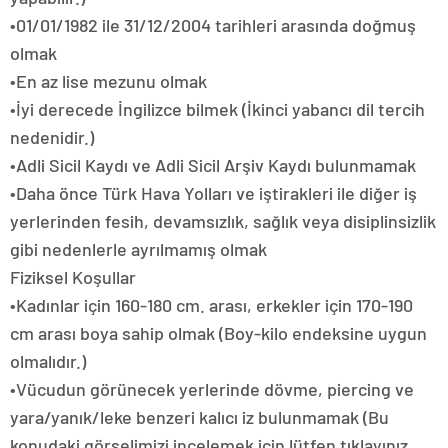
•01/01/1982 ile 31/12/2004 tarihleri arasında doğmuş
olmak
•En az lise mezunu olmak
•İyi derecede İngilizce bilmek (İkinci yabancı dil tercih
nedenidir.)
•Adli Sicil Kaydı ve Adli Sicil Arşiv Kaydı bulunmamak
•Daha önce Türk Hava Yolları ve iştirakleri ile diğer iş
yerlerinden fesih, devamsızlık, sağlık veya disiplinsizlik
gibi nedenlerle ayrılmamış olmak
Fiziksel Koşullar
•Kadınlar için 160-180 cm. arası, erkekler için 170-190
cm arası boya sahip olmak (Boy-kilo endeksine uygun
olmalıdır.)
•Vücudun görünecek yerlerinde dövme, piercing ve
yara/yanık/leke benzeri kalıcı iz bulunmamak (Bu
konudaki görselimizi incelemek için lütfen tıklayınız.