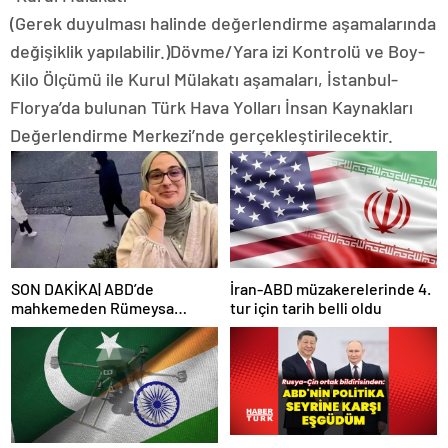
(Gerek duyulması halinde değerlendirme aşamalarında
değişiklik yapılabilir.)Dövme/Yara izi Kontrolü ve Boy-
Kilo Ölçümü ile Kurul Mülakatı aşamaları, İstanbul-
Florya’da bulunan Türk Hava Yolları İnsan Kaynakları
Değerlendirme Merkezi’nde gerçekleştirilecektir.
SON DAKİKA| ABD’de
İran-ABD müzakerelerinde 4.
mahkemeden Rümeysa
tur için tarih belli oldu
Öztürk kararı: Serbest
bırakıldı!