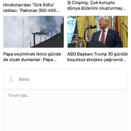
Şi Cinping: Çok kutuplu
Hindistan’dan ‘Türk İHA’sı’
dünya düzenini oluşturmaya
iddiası: ‘Pakistan 300-400
hazırız
tanesi ile 36 noktaya sızdı’
Papa seçiminde ikinci günde
ABD Başkanı Trump 30 günlük
de siyah dumanlar: Papa
koşulsuz ateşkes çağrısında
üçüncü turda da seçilemedi
bulundu